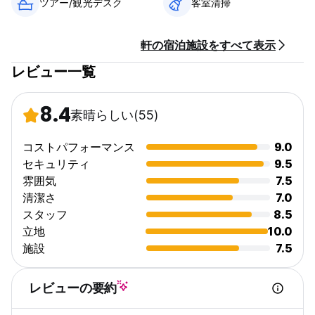
ツアー/観光デスク
客室清掃
ーショーの場合、滞在の最初の1泊分の料金が請求されます。
受付時間とチェックイン
軒の宿泊施設をすべて表示
チェックイン 14:00～22:00 (それより早く到着する必要がある
レビュー一覧
場合、または遅く到着する必要がある場合は、電話、
WhatsApp、またはメールでお早めにご連絡ください)
11:00前にチェックアウトしてください。
8.4
受付：午前10時から午後10時まで。
素晴らしい
(55)
お支払い: 到着時に現金のみでお支払いください
コストパフォーマンス
9.0
セキュリティ
9.5
年齢制限: 16 歳から 45 歳までのお客様のみご宿泊いただけま
雰囲気
7.5
す。
清潔さ
7.0
重要: 当社の建物に入るには、コード 1992# を使用してくださ
スタッフ
8.5
い。 (Auto-translated from original language)
立地
10.0
施設
7.5
レビューの要約