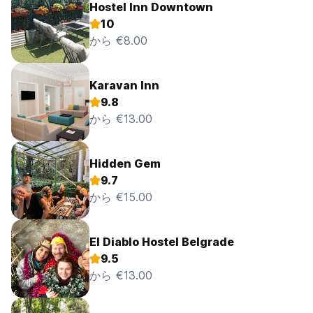
Hostel Inn Downtown
10
から €8.00
Karavan Inn
9.8
から €13.00
Hidden Gem
9.7
から €15.00
El Diablo Hostel Belgrade
9.5
から €13.00