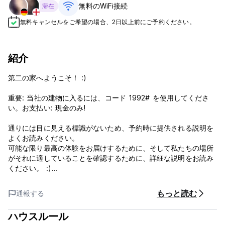
無料のWiFi接続
滞在
無料キャンセルをご希望の場合、2日以上前にご予約ください。
紹介
第二の家へようこそ！ :)
重要: 当社の建物に入るには、コード 1992# を使用してくださ
い。お支払い: 現金のみ!
通りには目に見える標識がないため、予約時に提供される説明を
よくお読みください。
可能な限り最高の体験をお届けするために、そして私たちの場所
がそれに適していることを確認するために、詳細な説明をお読み
ください。 :)
私たちのホステルは小さいですが、楽しくて家庭的なです。私た
もっと読む
通報する
ちに参加すると、あなたは私たちの特別な 14 人のゲストの 1 人
になることになります。これは、楽しさ、快適さ、休息の間の完
ハウスルール
璧なバランスを維持するのに役立つ魔法の数字です。私たちはあ