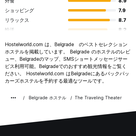
外食
8.9
ショッピング
7.9
リラックス
8.7
輸送
8.2
観光
8.4
Hostelworld.com は、Belgrade のベストセレクション
文化
8.7
ホステルを掲載しています。 Belgrade のホステルのレビ
ナイトライフ
ュー、Belgradeのマップ、SMSショートメッセージサー
9.0
ビス利用可能。Belgradeでのおすすめ観光情報をご覧く
コストパフォーマンス
9.2
ださい。 Hostelworld.com はBelgradeにあるバックパッ
カーズホステルを予約する最適なツールです。
Belgrade ホステル
The Traveling Theater