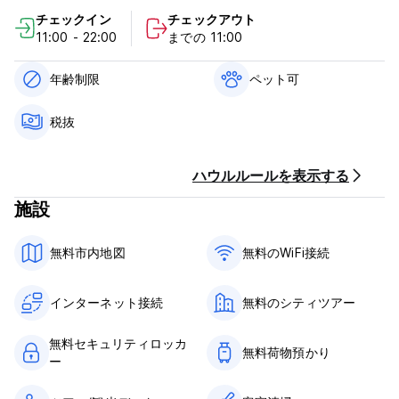
なたのあらゆる疑問を解決し、最高の場所へご案内します。お勧
チェックイン
チェックアウト
めの食事場所、ダンスに行く場所、ビーチなど、真の地元の人の
11:00 - 22:00
までの 11:00
ように目的地を訪れるためのヒントをすべて提供します。観光地
から抜け出して、インターネットでは提供できないさまざまな場
所に接続してください。
年齢制限
ペット可
当ホテルは市内中心部の便利な場所に位置し、メイン広場や有名
税抜
なベオグラード要塞などから徒歩わずか5分です。
すべての観光スポットの約 95% は徒歩 30 分以内でアクセスで
きます。
ハウルルールを表示する
周囲には手頃な価格でおいしい飲食店、レストラン、ベーカリ
ー、ATM、スーパーマーケットがたくさんあります。
施設
私たちのドアをくぐった瞬間、あなたは私たちの家族の一員とな
無料市内地図
無料のWiFi接続
り、素晴らしい経験をしてもらいたいと考えています。
この体験は、ラキジャのウェルカム ショットから始めることがで
きます ;)
インターネット接続
無料のシティツアー
私たちは、とても清潔なバスルームや快適な枕から忘れられない
無料セキュリティロッカ
社交イベントに至るまで、あらゆる細部を完璧にして、10 点中
無料荷物預かり
ー
10 点のベオグラードの冒険を提供したいと考えています。
キャンセルポリシー: 到着の24時間前までにキャンセルまたはノ