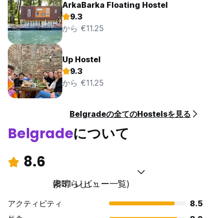
ArkaBarka Floating Hostel
9.3
から €11.25
Up Hostel
9.3
から €11.25
Belgradeの全てのHostelsを見る
Belgrade
について
8.6
素晴らしい
(831 レビュー一覧)
アクティビティ
8.5