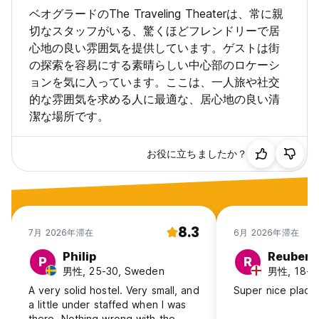
ベオグラードのThe Traveling Theaterは、常に親
切なスタッフがいる、驚くほどフレンドリーで居
心地の良い雰囲気を提供しています。ゲストは街
の探索を容易にする素晴らしい中心部のロケーシ
ョンを気に入っています。ここは、一人旅や社交
的な雰囲気を求める人に最適な、居心地の良い清
潔な場所です。
お役に立ちましたか？
8.3
7月 2026年滞在
6月 2026年滞在
Philip
Reuben
P
R
男性, 25-30, Sweden
男性, 18-24
A very solid hostel. Very small, and
Super nice place
a little under staffed when I was
there. Nothing wrong with the