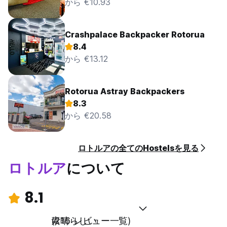
から €10.93
Crashpalace Backpacker Rotorua
8.4
から €13.12
Rotorua Astray Backpackers
8.3
から €20.58
ロトルアの全てのHostelsを見る
ロトルア
について
8.1
素晴らしい
(216 レビュー一覧)