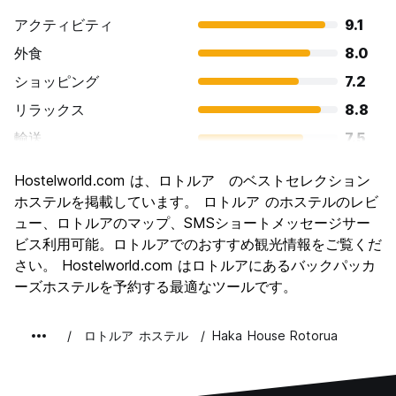
アクティビティ
9.1
外食
8.0
ショッピング
7.2
リラックス
8.8
輸送
7.5
観光
8.9
Hostelworld.com は、ロトルア のベストセレクション
文化
8.8
ホステルを掲載しています。 ロトルア のホステルのレビ
ナイトライフ
ュー、ロトルアのマップ、SMSショートメッセージサー
6.7
ビス利用可能。ロトルアでのおすすめ観光情報をご覧くだ
コストパフォーマンス
8.1
さい。 Hostelworld.com はロトルアにあるバックパッカ
ーズホステルを予約する最適なツールです。
ロトルア ホステル
Haka House Rotorua