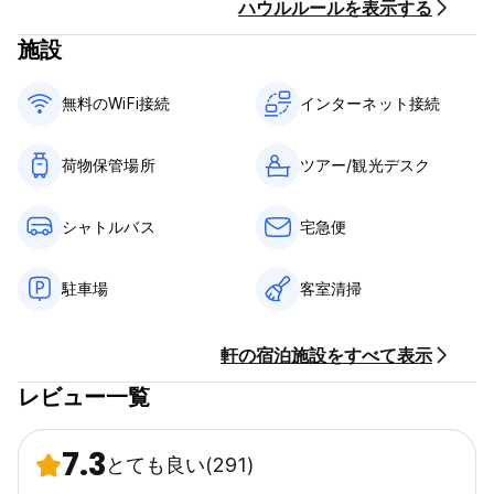
ハウルルールを表示する
施設
無料のWiFi接続
インターネット接続
荷物保管場所
ツアー/観光デスク
シャトルバス
宅急便
駐車場
客室清掃
軒の宿泊施設をすべて表示
レビュー一覧
7.3
とても良い
(291)