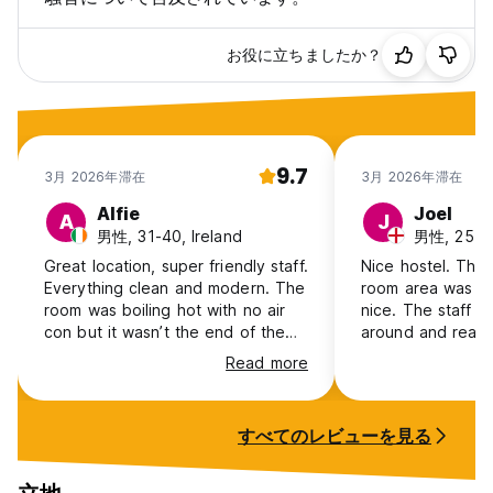
お役に立ちましたか？
9.7
3月 2026年滞在
3月 2026年滞在
Alfie
Joel
A
J
男性, 31-40, Ireland
男性, 25-30
Great location, super friendly staff.
Nice hostel. The 
Everything clean and modern. The
room area was re
room was boiling hot with no air
nice. The staff 
con but it wasn’t the end of the
around and really
world.
is good, right in 
Read more
town. The walls a
around my bed w
dead bugs so thi
すべてのレビューを見る
downside. Overal
had a good time
recommend.