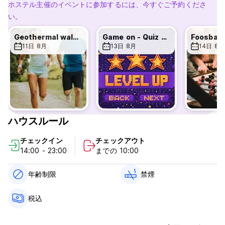
つろぎいただけます。 WiFi、紅茶、コーヒーが無料！早朝にご到
ホステル主催のイベントに参加するには、今すぐご予約くださ
着の場合は、前日の夜にご予約いただくことをお勧めします。空
い。
室状況を確認し、オンラインで予約を変更してください。
Geothermal walk in Kuirau Park
Game on - Quiz Night @Pig & Whistle
フロントデスクの営業終了後にご到着の場合でも問題ありませ
11日 8月
13日 8月
14日 8月
ん。ご到着日にセルフチェックイン情報をお送りします。また
は、ナイトマネージャーがお手伝いいたします。
館内では荷物預かり（無料）を行っております。ホステルのフレ
ンドリーなスタッフにお問い合わせください。
当ホステルは全面禁煙となっております。
ハウスルール
到着の1日前までは無料でキャンセルできます。到着の 1 日前以
内にキャンセルした場合、1 泊目の宿泊料金が請求されます。
チェックイン
チェックアウト
(Auto-translated from original language)
14:00 - 23:00
までの 10:00
年齢制限
禁煙
税込