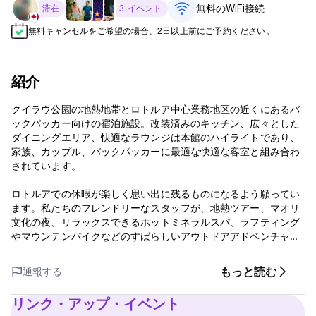
無料のWiFi接続
滞在
3 イベント
無料キャンセルをご希望の場合、2日以上前にご予約ください。
紹介
クイラウ公園の地熱地帯とロトルア中心業務地区の近くにあるバ
ックパッカー向けの宿泊施設。改装済みのキッチン、広々とした
ダイニングエリア、快適なラウンジは本館のハイライトであり、
家族、カップル、バッ​​クパッカーに最適な快適な客室と組み合わ
されています。
ロトルアでの休暇が楽しく思い出に残るものになるよう願ってい
ます。私たちのフレンドリーなスタッフが、地熱ツアー、マオリ
文化の夜、リラックスできるホットミネラルスパ、ラフティング
やマウンテンバイクなどのすばらしいアウトドアアドベンチャー
などを手配いたします。
もっと読む
通報する
フロントデスクの営業時間は午前9時から午後5時までです。
チェックインは午後 2 時以降となります。
リンク・アップ・イベント
早めにご到着の場合は、お荷物をお預かりし、共用エリアでおく