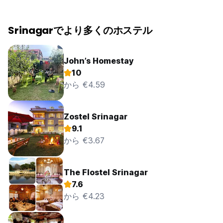
Srinagarでより多くのホステル
John’s Homestay
10
から €4.59
Zostel Srinagar
9.1
から €3.67
The Flostel Srinagar
7.6
から €4.23