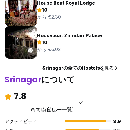
House Boat Royal Lodge
10
から €2.30
Houseboat Zaindari Palace
10
から €6.02
Srinagarの全てのHostelsを見る
Srinagar
について
7.8
とても良い
(22 レビュー一覧)
アクティビティ
8.9