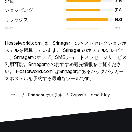
外食
7.5
ショッピング
7.4
リラックス
9.0
輸送
7.1
観光
9.1
Hostelworld.com は、Srinagar のベストセレクションホ
文化
8.5
ステルを掲載しています。 Srinagar のホステルのレビュ
ナイトライフ
ー、Srinagarのマップ、SMSショートメッセージサービス
4.0
利用可能。Srinagarでのおすすめ観光情報をご覧くださ
コストパフォーマンス
8.5
い。 Hostelworld.com はSrinagarにあるバックパッカー
ズホステルを予約する最適なツールです。
Srinagar ホステル
Gypsy's Home Stay