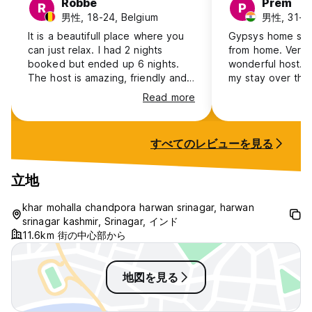
Robbe
Prem
R
P
男性, 18-24, Belgium
男性, 31-40
It is a beautifull place where you
Gypsys home sta
can just relax. I had 2 nights
from home. Very 
booked but ended up 6 nights.
wonderful host. I
The host is amazing, friendly and I
my stay over the
felt at home straight away. Thanks
Read more
for the wonderfull stay!
すべてのレビューを見る
立地
khar mohalla chandpora harwan srinagar, harwan
srinagar kashmir, Srinagar, インド
11.6km 街の中心部から
地図を見る