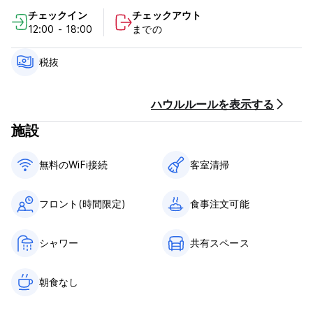
チェックイン
チェックアウト
キャンセルポリシー: 到着の72時間前まで。キャンセルが遅れた
12:00 - 18:00
までの
場合、またはノーショーの場合は、滞在の最初の1泊分の料金が課
金されます。
チェックインは正午12:00から18:00までです。
税抜
チェックアウト時間は08:00～11:00です。
到着時に現金でお支払いください。
税金は含まれていません - 12%
ハウルルールを表示する
朝食は含まれておりません。
施設
門限はありません。
(Auto-translated from original language)
無料のWiFi接続
客室清掃
フロント(時間限定)
食事注文可能
シャワー
共有スペース
朝食なし