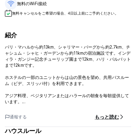
無料のWiFi接続
無料キャンセルをご希望の場合、4日以上前にご予約ください。
紹介
パリ・マハルから約13km、シャリマー・バーグから約2.7km、チ
ャシュム・シャヒ・ガーデンから約11kmの宿泊施設です。インデ
ィラ・ガンジー記念チューリップ園まで12km、ハリ・パルバット
まで12kmです。
ホステルの一部のユニットからは山の景色を望め、共用バスルー
ム（ビデ、スリッパ付）を利用できます。
アジア料理、ベジタリアンまたはハラールの朝食を毎朝提供して
います。
Gypsys Home Stayからロザ・バル寺院まで13kmです。この宿
もっと読む
通報する
泊施設から最寄りのシュリーナガル空港まで36kmです。
ハウスルール
重要な注意点：