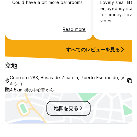
Could have a bit more barhrooms
Lovely small little
enjoyed my stay 
for money. Lovely
vibes.
Read more
すべてのレビューを見る
立地
Guerrero 283, Brisas de Zicatela, Puerto Escondido, メ
キシコ
4.5km 街の中心部から
地図を見る