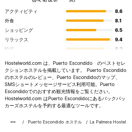
アクティビティ
8.6
外食
8.1
ショッピング
6.5
リラックス
9.4
輸送
8.3
観光
6.6
Hostelworld.com は、Puerto Escondido のベストセレ
文化
6.9
クションホステルを掲載しています。 Puerto Escondido
ナイトライフ
のホステルのレビュー、Puerto Escondidoのマップ、
8.5
SMSショートメッセージサービス利用可能。Puerto
コストパフォーマンス
8.9
Escondidoでのおすすめ観光情報をご覧ください。
Hostelworld.com はPuerto Escondidoにあるバックパッ
カーズホステルを予約する最適なツールです。
Puerto Escondido ホステル
La Palmera Hostel