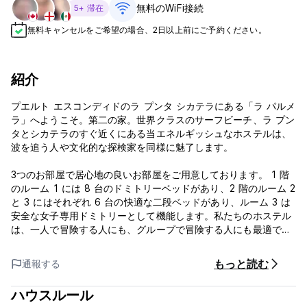
無料のWiFi接続
5+ 滞在
無料キャンセルをご希望の場合、2日以上前にご予約ください。
紹介
プエルト エスコンディドのラ プンタ シカテラにある「ラ パルメ
ラ」へようこそ。第二の家。世界クラスのサーフビーチ、ラ プン
タとシカテラのすぐ近くにある当エネルギッシュなホステルは、
波を追う人や文化的な探検家を同様に魅了します。
3つのお部屋で居心地の良いお部屋をご用意しております。 1 階
のルーム 1 には 8 台のドミトリーベッドがあり、2 階のルーム 2
と 3 にはそれぞれ 6 台の快適な二段ベッドがあり、ルーム 3 は
安全な女子専用ドミトリーとして機能します。私たちのホステル
は、一人で冒険する人にも、グループで冒険する人にも最適で
す。
もっと読む
通報する
共用キッチン、ゲーム、Wi-Fi を備えた共用エリアは、活気のあ
る社交の拠点です。サーフィン愛好家のために、近くのビーチを
ハウスルール
最大限に活用できるようにサーフボードのレンタルを提供してい