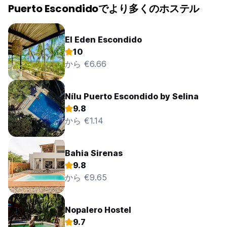
Puerto Escondidoでより多くのホステル
El Eden Escondido
10
から €6.66
Nílu Puerto Escondido by Selina
9.8
から €1.14
Bahia Sirenas
9.8
から €9.65
Nopalero Hostel
9.7