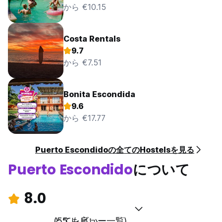
から €10.15
Costa Rentals
9.7
から €7.51
Bonita Escondida
9.6
から €17.77
Puerto Escondidoの全てのHostelsを見る
Puerto Escondido
について
8.0
とても良い
(55 レビュー一覧)