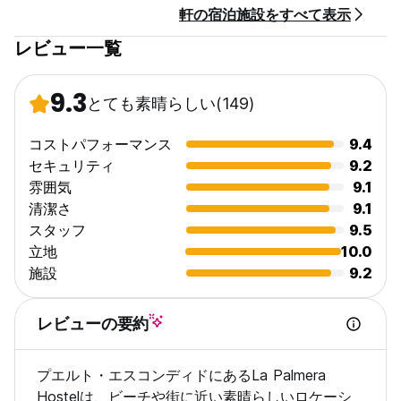
軒の宿泊施設をすべて表示
す。
レビュー一覧
税金は含まれていません - 付加価値税 16%
朝食は含まれておりません。
9.3
とても素晴らしい
(149)
一般的な：
受付時間は8:00～22:00ですが、この時間以降にご到着の場合は
ご一報ください。
コストパフォーマンス
9.4
門限はありません。 (Auto-translated from original language)
セキュリティ
9.2
雰囲気
9.1
清潔さ
9.1
スタッフ
9.5
立地
10.0
施設
9.2
レビューの要約
プエルト・エスコンディドにあるLa Palmera
Hostelは、ビーチや街に近い素晴らしいロケーシ