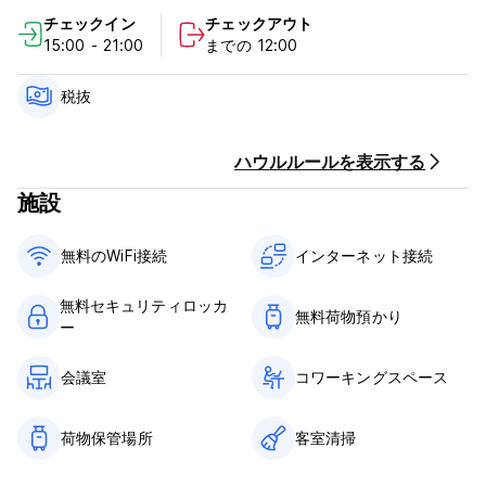
ます。
チェックイン
チェックアウト
15:00 - 21:00
までの 12:00
私たちの輝く宝石は、活気に満ちた裏庭のパティオです。雄大な
ヤシの木の柔らかなピンクの輝きの下に砂浜のバーが置かれてい
ます。ここは、笑い、物語を共有し、忘れられない夜を過ごすの
税抜
に最適な場所です。
ラ パルメラ ホステルでは、快適さ、文化、友情を融合させ、忘
ハウルルールを表示する
れられない滞在を提供します。私たちのグローバルファミリーに
施設
加わってください！
ラ パルメラ ホステル - 利用規約:
無料のWiFi接続
インターネット接続
キャンセルポリシー：ご到着の1日前まで。キャンセルが遅れた場
無料セキュリティロッカ
合、またはノーショーの場合は、滞在の最初の1泊分の料金が課金
無料荷物預かり
ー
されます。
チェックインは14:00～21:00までとなります。
会議室
コワーキングスペース
12:00前にチェックアウトしてください。
荷物保管場所
客室清掃
到着時に現金、クレジットカード、デビットカードでお支払いく
ださい。
この施設では、到着前にカードの事前承認を行う場合がありま