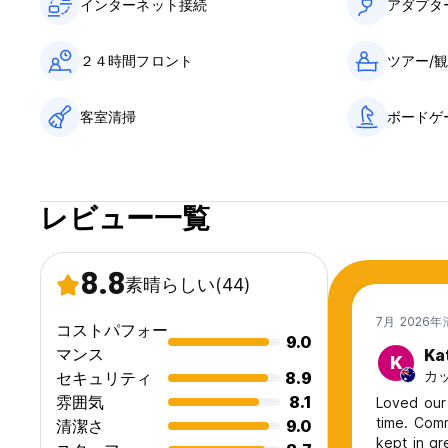
インターネット接続
アダプタ
２４時間フロント
ツアー/
客室清掃
ボードゲ
レビュー一覧
8.8
素晴らしい
(44)
7月 2026
コストパフォー
9.0
マンス
Ka
K
カップ
セキュリティ
8.9
雰囲気
8.1
Loved our 
time. Comm
清潔さ
9.0
kept in gr