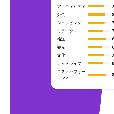
アクティビティ
7
外食
ショッピング
7
リラックス
7
輸送
観光
文化
7
ナイトライフ
コストパフォー
マンス