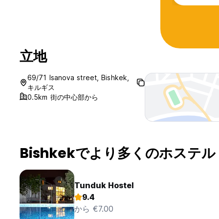
立地
69/71 Isanova street, Bishkek,
キルギス
0.5km 街の中心部から
Bishkekでより多くのホステル
Tunduk Hostel
9.4
から €7.00