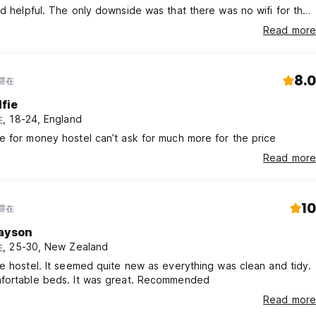
de was that there was no wifi for the
urs of our stay, making remote work kind of difficult.
Read more
8.0
年滞在
lfie
 18-24, England
 for money hostel can’t ask for much more for the price
Read more
10
年滞在
ayson
, 25-30, New Zealand
e hostel. It seemed quite new as everything was clean and tidy.
fortable beds. It was great. Recommended
Read more