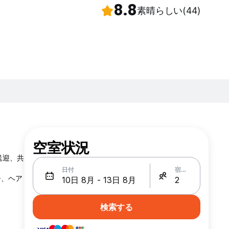
8.8
素晴らしい
(44)
空室状況
送迎、共
日付
宿泊人数
ー、ヘア
検索する