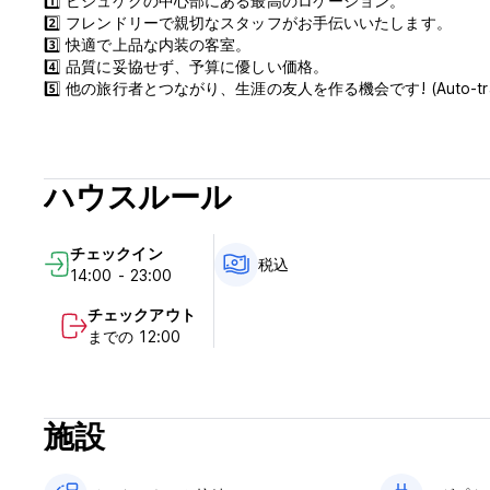
1️⃣ ビシュケクの中心部にある最高のロケーション。
2️⃣ フレンドリーで親切なスタッフがお手伝いいたします。
3️⃣ 快適で上品な内装の客室。
4️⃣ 品質に妥協せず、予算に優しい価格。
5️⃣ 他の旅行者とつながり、生涯の友人を作る機会です! (Auto-translate
ハウスルール
チェックイン
税込
14:00 - 23:00
チェックアウト
までの 12:00
施設