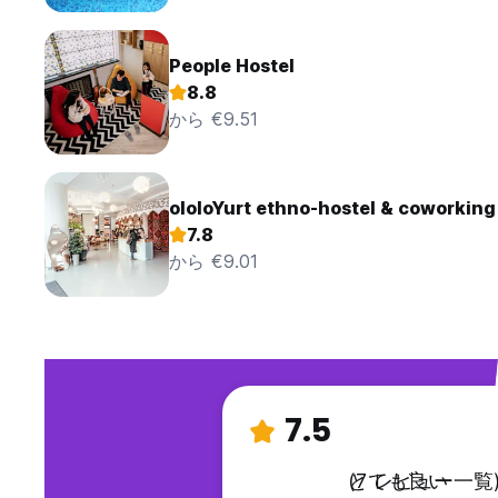
People Hostel
8.8
から €9.51
ololoYurt ethno-hostel & coworking
7.8
から €9.01
7.5
とても良い
(7 レビュー一覧