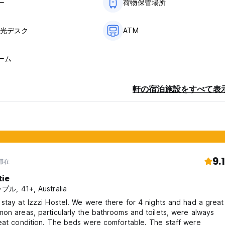
ー
荷物保管場所
観光デスク
ATM
ーム
軒の宿泊施設をすべて表
9.1
年滞在
tie
ル, 41+, Australia
stay at Izzzi Hostel. We were there for 4 nights and had a great
on areas, particularly the bathrooms and toilets, were always
eat condition. The beds were comfortable. The staff were