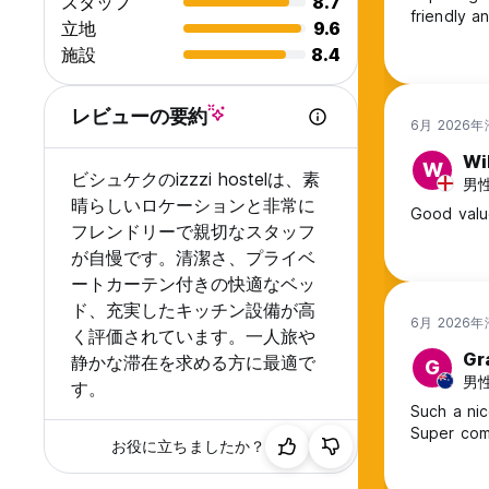
スタッフ
8.7
friendly and helpful. The only downsi
立地
9.6
last 24 ho
施設
8.4
レビューの要約
6月 2026
Wi
W
ビシュケクのizzzi hostelは、素
男性,
晴らしいロケーションと非常に
Good value
フレンドリーで親切なスタッフ
が自慢です。清潔さ、プライベ
ートカーテン付きの快適なベッ
ド、充実したキッチン設備が高
6月 2026
く評価されています。一人旅や
Gr
静かな滞在を求める方に最適で
G
男性
す。
Such a nic
Super com
お役に立ちましたか？