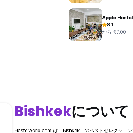
Apple Hoste
8.1
から €7.00
Bishkek
について
)
Hostelworld.com は、Bishkek のベストセレク