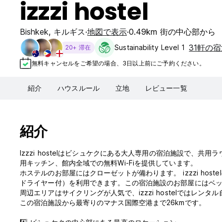
izzzi hostel
Bishkek
,
キルギス
地図で表示
0.49km 街の中心部から
31軒の
Sustainability Level 1
20+ 滞在
無料キャンセルをご希望の場合、3日以上前にご予約ください。
紹介
ハウスルール
立地
レビュー一覧
紹介
Izzzi hostelはビシュケクにある大人専用の宿泊施設で、
用キッチン、館内全域での無料Wi-Fiを提供しています。
ホステルのお部屋にはクローゼットが備わります。 izzzi ho
ドライヤー付）を利用できます。この宿泊施設のお部屋にはベ
周辺エリアはサイクリングが人気で、izzzi hostelではレン
この宿泊施設から最寄りのマナス国際空港まで26kmです。