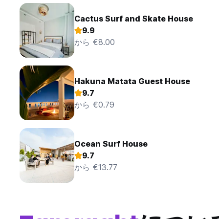
Cactus Surf and Skate House
9.9
から €8.00
Hakuna Matata Guest House
9.7
から €0.79
Ocean Surf House
9.7
から €13.77