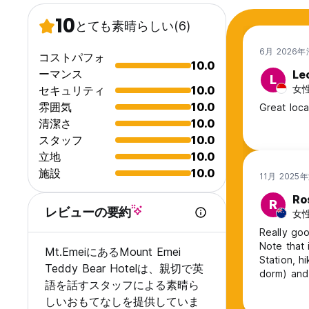
10
とても素晴らしい
(6)
6月 2026
コストパフォ
10.0
ーマンス
Le
L
女性,
セキュリティ
10.0
雰囲気
10.0
Great locat
清潔さ
10.0
スタッフ
10.0
立地
10.0
施設
10.0
11月 2025
Ro
R
レビューの要約
女性
Really goo
Note that 
Mt.EmeiにあるMount Emei
Station, h
Teddy Bear Hotelは、親切で英
dorm) and 
語を話すスタッフによる素晴ら
しいおもてなしを提供していま