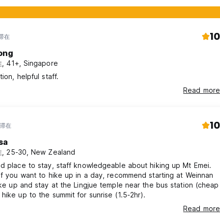
10
年滞在
ong
 41+, Singapore
ion, helpful staff.
Read more
10
年滞在
sa
, 25-30, New Zealand
d place to stay, staff knowledgeable about hiking up Mt Emei.
if you want to hike up in a day, recommend starting at Weinnan
ike up and stay at the Lingjue temple near the bus station (cheap
hike up to the summit for sunrise (1.5-2hr).
Read more