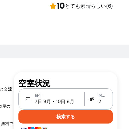
10
とても素晴らしい
(6)
空室状況
トと交流
日付
宿泊人数
つ星の
検索する
は無料で