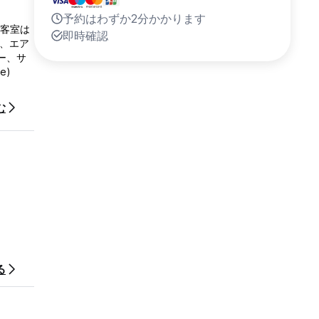
予約はわずか2分かかります
。客室は
即時確認
は、エア
ー、サ
e)
む
る