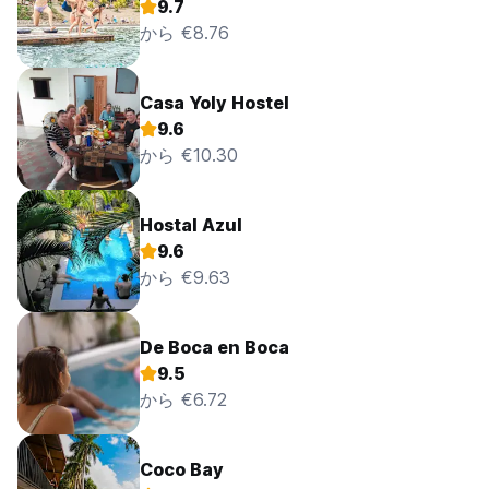
9.7
から €8.76
Casa Yoly Hostel
9.6
から €10.30
Hostal Azul
9.6
から €9.63
De Boca en Boca
9.5
から €6.72
Coco Bay