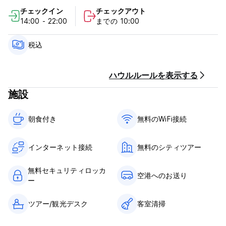
チェックイン
チェックアウト
探索してつながりましょう: 24 時間年中無休のセキュリティと路
14:00 - 22:00
までの 10:00
上駐車場を利用して、地元の雰囲気に浸ってください。
冒険のエネルギーを補給: 無料の朝食で 1 日をスタートし、共用
税込
キッチンで 1 日を通してエネルギーを補給してください。
仕事と遊び: コワーキング スペースで用事を済ませた後は、快適
ハウルルールを表示する
な共用エリアでリラックスして他の旅行者と交流しましょう。
施設
あなたの理想の安息の地をお選びください:
朝食付き‎
無料のWiFi接続
- 男女共用ドミトリールーム: 社交的な雰囲気を求める予算重視の
旅行者に最適です。
・女性専用ドミトリー：女性専用の安全で快適な空間をお楽しみ
インターネット接続
無料のシティツアー
ください。
・男性専用ドミトリー：男性専用のドミトリーでゆっくりお休み
無料セキュリティロッカ
ください。
空港へのお送り
ー
- プライベートルーム: 快適なベッドと専用バスルームを備えたプ
ライベートオアシスで贅沢な時間をお過ごしください。
ツアー/観光デスク
客室清掃
Don Gato Hostal は単なる滞在場所ではなく、忘れられないニカ
ラグアの冒険への玄関口となります。今すぐ宿泊を予約して、グ