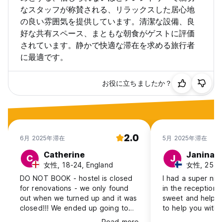
なスタッフが称賛される、リラックスした居心地
の良い雰囲気を提供しています。清潔な設備、良
好な共有スペース、まともな朝食がゲストに評価
されています。静かで快適な滞在を求める旅行者
に最適です。
お役に立ちましたか？
2.0
6月 2025年滞在
5月 2025年滞在
Catherine
Janina
C
J
女性, 18-24, England
女性, 25-30
DO NOT BOOK - hostel is closed
I had a super nice
for renovations - we only found
in the reception 
out when we turned up and it was
sweet and helpful
closed!!! We ended up going to
to help you with
De Boca en Boca - and it was
need. Nice kitch
Read more