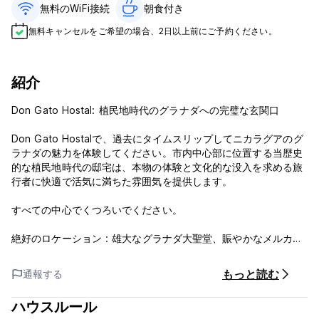
無料のWiFi接続
朝食付き‎
無料キャンセルをご希望の場合、2日以上前にご予約ください。
紹介
Don Gato Hostal: 植民地時代のグラナダへの完璧な玄関口
Don Gato Hostalで、過去にタイムスリップしてニカラグアのグ
ラナダの魅力を体験してください。市内中心部に位置する当歴史
的な植民地時代の邸宅は、本物の体験と文化的な没入を求める旅
行者に快適で活気に満ちた雰囲気を提供します。
すべての中心でくつろいでください。
絶好のロケーション : 雄大なグラナダ大聖堂、賑やかなメルカド
セントラル、静かなニカラグア湖など、グラナダの最も象徴的な
観光スポットからすぐの距離にあります。
もっと読む
通報する
利便性が重要です。銀行 ATM とレストランがすぐ隣にあるた
ハウスルール
め、必要なものはすべて簡単に手の届くところにあります。