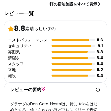
軒の宿泊施設をすべて表示
ラナダの魅力を体験してください。
レビュー一覧
ドン ガトー ホスタルのポリシーと条件:
キャンセルポリシー：ご到着の1日前まで。キャンセルが遅れた場
8.8
素晴らしい
(97)
合、またはノーショーの場合は、滞在の最初の1泊分の料金が課金
されます。
コストパフォーマンス
8.6
チェックインは14:00から22:00まで
セキュリティ
9.1
10:00前にチェックアウト
雰囲気
8.3
清潔さ
8.4
到着時に現金、クレジットカード、デビットカードでお支払いく
スタッフ
9.4
ださい
税金は含まれていません - 15% + 2%
立地
9.2
朝食込み
施設
8.4
一般的な：
24時間受付
レビューの要約
門限なし
ペット不可 (Auto-translated from original language)
グラナダのDon Gato Hostalは、特にItaloをはじ
めとする、信じられないほどフレンドリーで親切