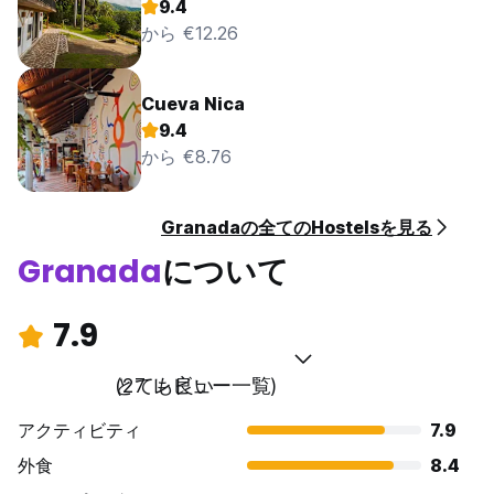
9.4
から €12.26
Cueva Nica
9.4
から €8.76
Granadaの全てのHostelsを見る
Granada
について
7.9
とても良い
(27 レビュー一覧)
アクティビティ
7.9
外食
8.4