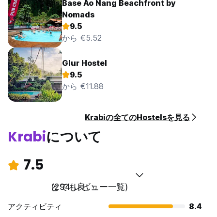
Base Ao Nang Beachfront by
Nomads
9.5
から €5.52
Glur Hostel
9.5
から €11.88
Krabiの全てのHostelsを見る
Krabi
について
7.5
とても良い
(294 レビュー一覧)
アクティビティ
8.4