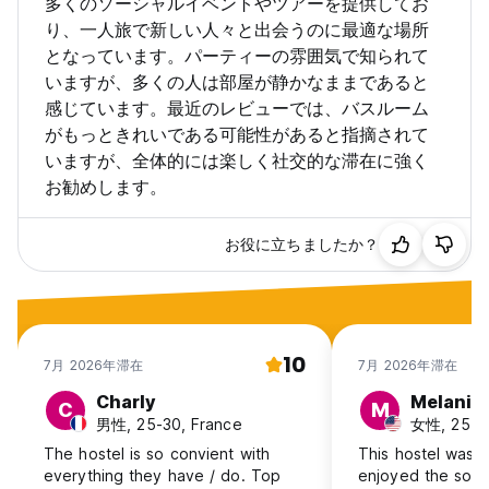
多くのソーシャルイベントやツアーを提供してお
り、一人旅で新しい人々と出会うのに最適な場所
となっています。パーティーの雰囲気で知られて
いますが、多くの人は部屋が静かなままであると
感じています。最近のレビューでは、バスルーム
がもっときれいである可能性があると指摘されて
いますが、全体的には楽しく社交的な滞在に強く
お勧めします。
お役に立ちましたか？
10
7月 2026年滞在
7月 2026年滞在
Charly
Melanie
C
M
男性, 25-30, France
女性, 25-3
The hostel is so convient with
This hostel was gr
everything they have / do. Top
enjoyed the socia