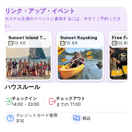
Feeling hungry? DON'T WORRY! We are located on the
bustling beach front with many restaurants and shops to
リンク・アップ・イベント
choose from.
ホステル主催のイベントに参加するには、今すぐご予約くださ
Our beautiful POOL AREA is perfect to chill, relax and work
い。
on that tan. Or if you prefer the beach, just pass by the
pool, and you are already at the beach! No need to cross
Sunset Island Tour
Sunset Kayaking
any busy roads.
7日 8月
7日 8月
7日 8月
We offer the best TOURS around Krabi for the most
competitive prices! Check out the website or come to
reception to browse the big selection of private and
outside tours.
You can also book TRANSFERS to your next destination
ハウスルール
with us! (this includes pick up from the Hostel)
チェックイン
チェックアウト
BUT WAIT! The events don't stop when the sun goes down.
14:00 - 23:00
までの 11:00
Every night we have something going on.
クレジットカード使用
BAR CRAWLS for the party people!
税込
不可
PUB QUIZ NIGHT for the smart ones!