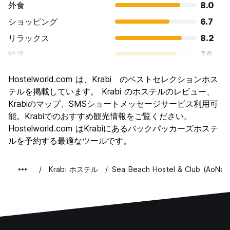
外食
8.0
ショッピング
6.7
リラックス
8.2
輸送
7.6
観光
7.5
Hostelworld.com は、Krabi のベストセレクションホス
文化
6.9
テルを掲載しています。 Krabi のホステルのレビュー、
ナイトライフ
Krabiのマップ、SMSショートメッセージサービス利用可
6.4
能。Krabiでのおすすめ観光情報をご覧ください。
コストパフォーマンス
8.0
Hostelworld.com はKrabiにあるバックパッカーズホステ
ルを予約する最適なツールです。
Krabi ホステル
Sea Beach Hostel & Club (AoNan