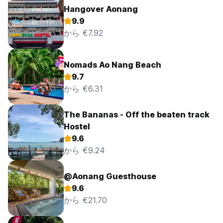
Hangover Aonang
9.9
から €7.92
Nomads Ao Nang Beach
9.7
から €6.31
The Bananas - Off the beaten track
Hostel
9.6
から €9.24
@Aonang Guesthouse
9.6
から €21.70