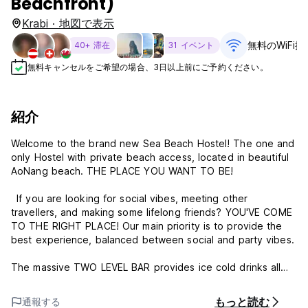
Beachfront)
Krabi · 地図で表示
無料のWiFi接
40+ 滞在
31 イベント
無料キャンセルをご希望の場合、3日以上前にご予約ください。
紹介
Welcome to the brand new Sea Beach Hostel! The one and
only Hostel with private beach access, located in beautiful
AoNang beach. THE PLACE YOU WANT TO BE!
If you are looking for social vibes, meeting other
travellers, and making some lifelong friends? YOU'VE COME
TO THE RIGHT PLACE! Our main priority is to provide the
best experience, balanced between social and party vibes.
The massive TWO LEVEL BAR provides ice cold drinks all
day and night.
もっと読む
通報する