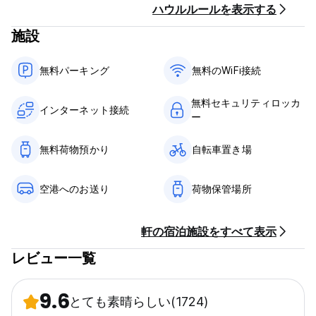
ハウルルールを表示する
BINGO NIGHT for the lucky ones!
施設
Don’t wait! book now and have the best time with us and
find new friends to travel forward.
無料パーキング
無料のWiFi接続
無料セキュリティロッカ
インターネット接続
ー
無料荷物預かり
自転車置き場
空港へのお送り
荷物保管場所
軒の宿泊施設をすべて表示
レビュー一覧
9.6
とても素晴らしい
(1724)