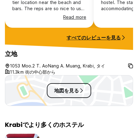
tier location near the beach and
hostel. The staff
bars. The reps are so nice to us
accommodating a
especially Bee. Then Cômfy Bed
only complaint wa
Read more
and blanket were the best part
the door handle
that I could not get front other
broken so it coul
hostel.
すべてのレビューを見る
立地
1053 Moo.2 T. AoNang A. Muang, Krabi, タイ
11.3km 街の中心部から
地図を見る
Krabiでより多くのホステル