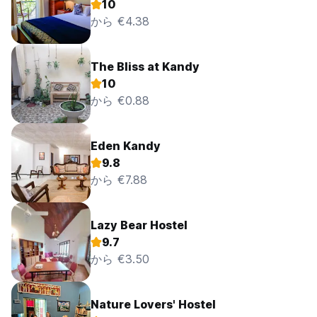
10
から €4.38
The Bliss at Kandy
10
から €0.88
Eden Kandy
9.8
から €7.88
Lazy Bear Hostel
9.7
から €3.50
Nature Lovers' Hostel