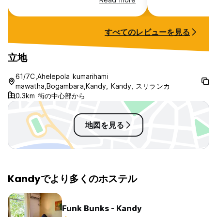
rewarded with a 
serve yummy brea
in case you are t
すべてのレビューを見る
town ,and are re
recommendations 
the area . I would
立地
here again..... b
to the family for
61/7C,Ahelepola kumarihami
kandy so pleasan
mawatha,Bogambara,Kandy, Kandy, スリランカ
0.3km 街の中心部から
地図を見る
Kandyでより多くのホステル
Funk Bunks - Kandy