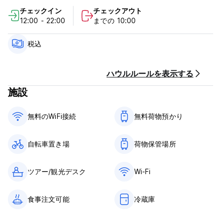
Nearby attractions include Sri Dalada Maligawa, Kandy
チェックイン
チェックアウト
Museum, and Royal Palace Park. The nearest airport is
12:00 - 22:00
までの 10:00
Victoria Reservoir Kandy Seaplane Base Airport, located 23
km from Jaga's Hill Homestay.
税込
ハウルルールを表示する
施設
無料のWiFi接続
無料荷物預かり
自転車置き場
荷物保管場所
ツアー/観光デスク
Wi-Fi
食事注文可能
冷蔵庫