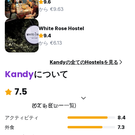
9.6
から €9.63
White Rose Hostel
9.4
から €6.13
Kandyの全てのHostelsを見る
Kandy
について
7.5
とても良い
(62 レビュー一覧)
アクティビティ
8.4
外食
7.3