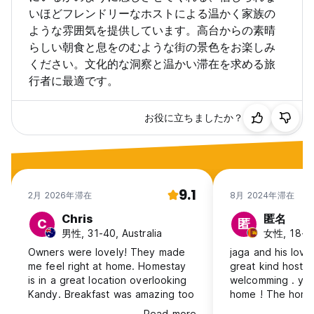
いほどフレンドリーなホストによる温かく家族の
ような雰囲気を提供しています。高台からの素晴
らしい朝食と息をのむような街の景色をお楽しみ
ください。文化的な洞察と温かい滞在を求める旅
行者に最適です。
お役に立ちましたか？
9.1
2月 2026年滞在
8月 2024年滞在
Chris
匿名
C
匿
男性, 31-40, Australia
女性, 18-24
Owners were lovely! They made
jaga and his lovel
me feel right at home. Homestay
great kind hosts
is in a great location overlooking
welcomming . you 
Kandy. Breakfast was amazing too
home ! The homes
climb from the t
Read more