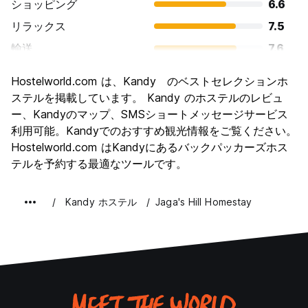
ショッピング
6.6
リラックス
7.5
輸送
7.6
観光
8.5
Hostelworld.com は、Kandy のベストセレクションホ
文化
8.6
ステルを掲載しています。 Kandy のホステルのレビュ
ナイトライフ
ー、Kandyのマップ、SMSショートメッセージサービス
5.1
利用可能。Kandyでのおすすめ観光情報をご覧ください。
コストパフォーマンス
8.0
Hostelworld.com はKandyにあるバックパッカーズホス
テルを予約する最適なツールです。
Kandy ホステル
Jaga's Hill Homestay