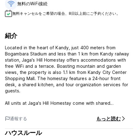
無料のWiFi接続
無料キャンセルをご希望の場合、8日以上前にご予約ください。
紹介
Located in the heart of Kandy, just 400 meters from
Bogambara Stadium and less than 1 km from Kandy railway
station, Jaga's Hill Homestay offers accommodations with
free WiFi and a terrace. Boasting mountain and garden
views, the property is also 1.1 km from Kandy City Center
Shopping Mall. The homestay features a 24-hour front
desk, a shared kitchen, and tour organization services for
guests.
All units at Jaga's Hill Homestay come with shared
bathrooms and bed linen.
もっと読む
通報する
Guests can unwind in the garden or the shared lounge
area.
ハウスルール