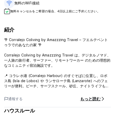
無料のWiFi接続
無料キャンセルをご希望の場合、4日以上前にご予約ください。
紹介
🌴 Corralejo Coliving by Amazzzing Travel – フエルテベント
ゥラでのあなたの家 🌴
Corralejo Coliving by Amazzzing Travel は、デジタルノマド、
一人旅の旅行者、サーファー、リモートワーカー のための理想的
なコミュニティ宿泊施設です。
📍 コラレホ港 (Corralejo Harbour) のすぐそばに位置し、ロボ
ス島 (Isla de Lobos) や ランサローテ島 (Lanzarote) へのフェ
リーが便利。ビーチ、サーフスクール、砂丘、ナイトライフも徒
歩圏内です。
もっと読む
通報する
🏡 快適なドミトリーとプライベートルーム、無料高速Wi-Fi、コ
ワーキングスペース、リラックスできる共用エリアをご用意。動
ハウスルール
物をテーマにした楽しい装飾（パソコンを使うシマウマ、サーフ