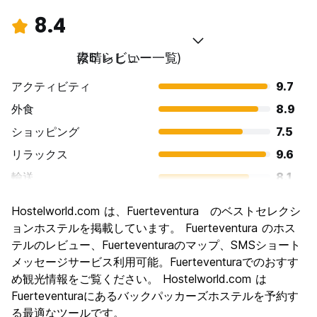
8.4
素晴らしい
(26 レビュー一覧)
アクティビティ
9.7
外食
8.9
ショッピング
7.5
リラックス
9.6
輸送
8.1
観光
7.5
Hostelworld.com は、Fuerteventura のベストセレクシ
文化
6.8
ョンホステルを掲載しています。 Fuerteventura のホス
ナイトライフ
テルのレビュー、Fuerteventuraのマップ、SMSショート
8.6
メッセージサービス利用可能。Fuerteventuraでのおすす
コストパフォーマンス
9.2
め観光情報をご覧ください。 Hostelworld.com は
Fuerteventuraにあるバックパッカーズホステルを予約す
る最適なツールです。