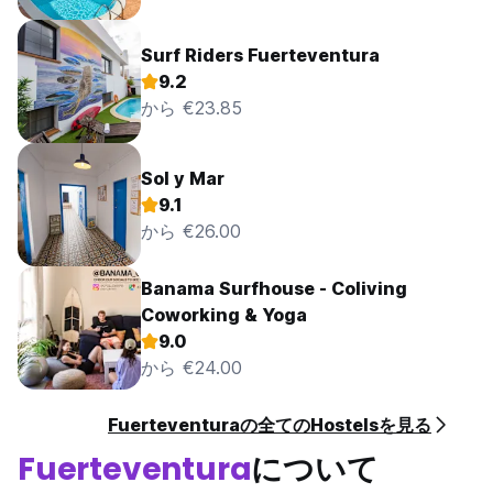
Surf Riders Fuerteventura
9.2
から €23.85
Sol y Mar
9.1
から €26.00
Banama Surfhouse - Coliving
Coworking & Yoga
9.0
から €24.00
Fuerteventuraの全てのHostelsを見る
Fuerteventura
について