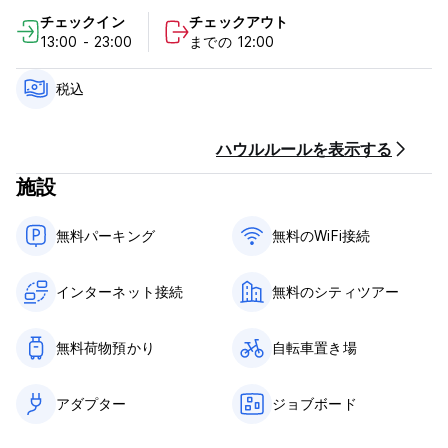
ィンするピンクのゾウ 🌊🐘）も魅力です。
チェックイン
チェックアウト
13:00 - 23:00
までの 12:00
🤝 毎週 ヨガ、料理クラス、市場ツアー、屋上BBQ、サーフトリ
ップ、島の冒険 を開催し、世界中の旅人とつながれます。
税込
✨ ゲスト限定特典
Deseos スーパーマーケット 10% 割引 🥂
ハウルルールを表示する
施設
自転車レンタル 10% 割引 🚲
☀️ 太陽と波を求めて来て、コミュニティのために滞在してくださ
無料パーキング
無料のWiFi接続
い。Corralejo Coliving では毎日が冒険で、毎晩が家族のように
温かい。
インターネット接続
無料のシティツアー
無料荷物預かり
自転車置き場
アダプター
ジョブボード