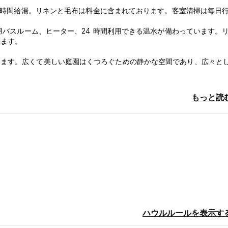
24時間給湯。リネンと毛布は料金に含まれております。客室清掃は毎日
専用バスルーム、ヒーター、24 時間利用できる温水が備わっています。
れます。
います。広くて美しい庭園はくつろぐための静かな空間であり、広々と
野生動物を発見するための出発点です。弊社では独自の旅行代理店を運
もっと読
ています。旅行はアクティブで楽しく、グループの雰囲気も活発になる
優秀なバイリンガルのガイドを揃え、パタゴニアの秘密と、クジラ、ペ
Auto-translated from original language)
ハウルルールを表示す