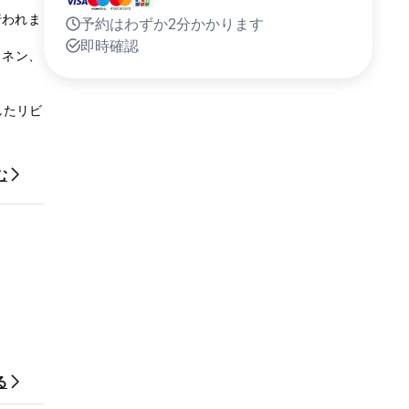
行われま
予約はわずか2分かかります
即時確認
リネン、
したリビ
営して
む
傾向があ
ンギン、
る