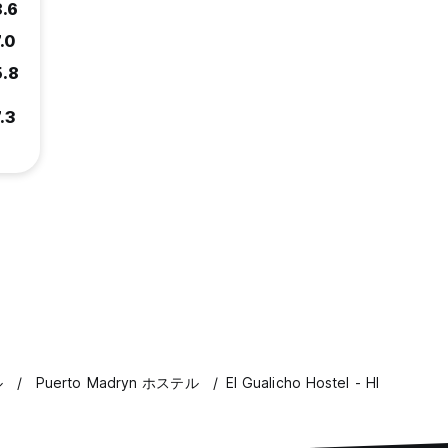
8.6
.0
5.8
.3
ル
Puerto Madryn ホステル
El Gualicho Hostel - HI