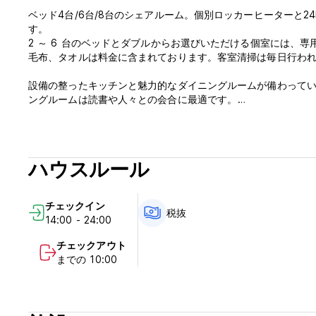
ベッド4台/6台/8台のシェアルーム。個別ロッカーヒーターと
す。
2 ～ 6 台のベッドとダブルからお選びいただける個室には、
毛布、タオルは料金に含まれております。客室清掃は毎日行わ
設備の整ったキッチンと魅力的なダイニングルームが備わって
ングルームは読書や人々との会合に最適です。
プエルト マドリンは、バルデス半島地域に生息する多種多様な
おり、特に若い独立旅行者向けに小グループのツアーを企画し
ります。私たちは新しくて非常に快適な車両と、仕事を愛する
ハウスルール
ゾウアザラシ、イルカなどの驚くべき自然野生動物を発見するお手伝いをします。 (
チェックイン
税抜
14:00 - 24:00
チェックアウト
までの 10:00