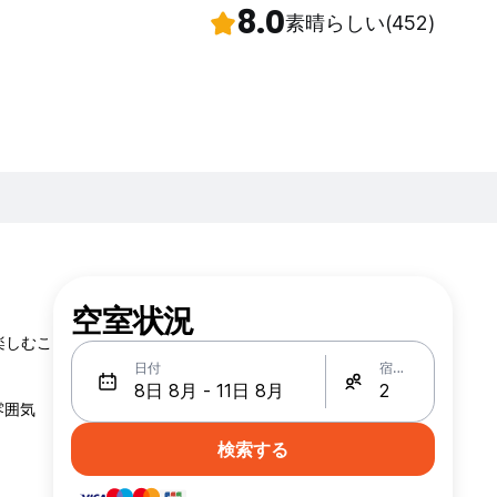
8.0
素晴らしい
(452)
空室状況
楽しむこ
日付
宿泊人数
雰囲気
検索する