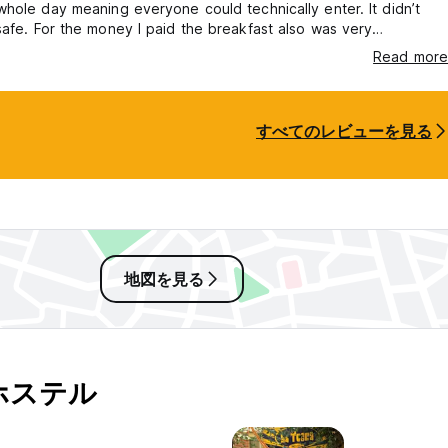
hole day meaning everyone could technically enter. It didn’t
eakfast also was very
ler vibe and felt very
Read more
すべてのレビューを見る
地図を見る
のホステル