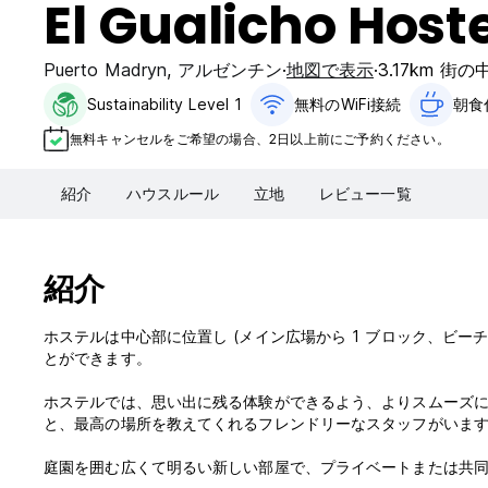
El Gualicho Hoste
Puerto Madryn
,
アルゼンチン
地図で表示
3.17km 街
Sustainability Level 1
無料のWiFi接続
朝食
無料キャンセルをご希望の場合、2日以上前にご予約ください。
紹介
ハウスルール
立地
レビュー一覧
紹介
ホステルは中心部に位置し (メイン広場から 1 ブロック、ビー
とができます。
ホステルでは、思い出に残る体験ができるよう、よりスムーズ
と、最高の場所を教えてくれるフレンドリーなスタッフがいま
庭園を囲む広くて明るい新しい部屋で、プライベートまたは共