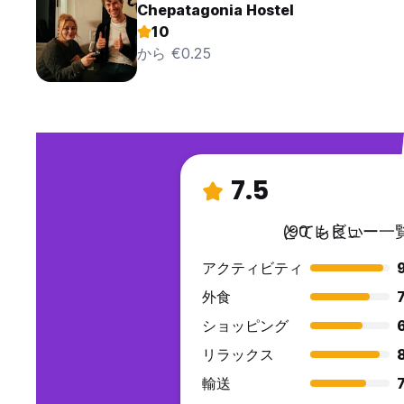
Chepatagonia Hostel
10
から €0.25
7.5
とても良い
(90 レビュー一覧
アクティビティ
外食
7
ショッピング
リラックス
輸送
7