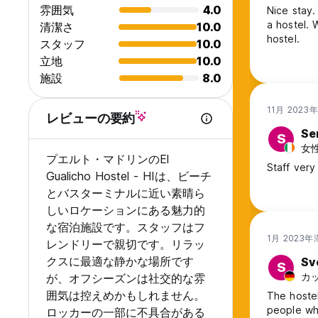
雰囲気
4.0
Nice stay.
a hostel. 
清潔さ
10.0
hostel.
スタッフ
10.0
立地
10.0
施設
8.0
11月 2023
レビューの要約
Se
S
女性,
プエルト・マドリンのEl
Staff very
Gualicho Hostel - HIは、ビーチ
とバスターミナルに近い素晴ら
しいロケーションにある魅力的
な宿泊施設です。スタッフはフ
1月 2023年
レンドリーで親切です。リラッ
クスに最適な静かな場所です
Sv
S
カッ
が、オフシーズンは社交的な雰
囲気は控えめかもしれません。
The hostel
people wh
ロッカーの一部に不具合がある