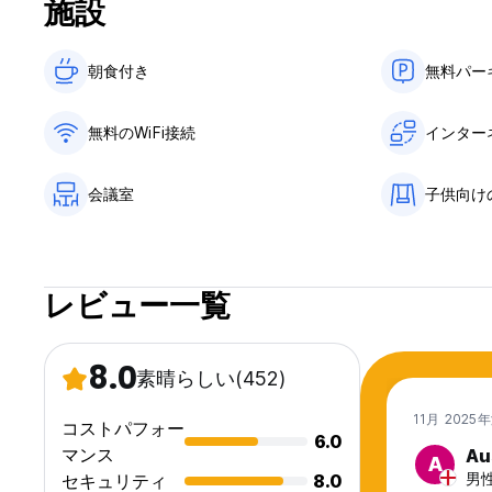
施設
朝食付き‎
無料パー
無料のWiFi接続
インター
会議室
子供向け
レビュー一覧
8.0
素晴らしい
(452)
11月 2025
コストパフォー
6.0
マンス
Au
A
男性,
セキュリティ
8.0