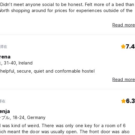
 Didn’t meet anyone social to be honest. Felt more of a bed than
Worth shopping around for prices for experiences outside of the
Read more
7.4
年滞在
rena
 31-40, Ireland
 helpful, secure, quiet and conformable hostel
Read more
6.3
滞在
enja
プル, 18-24, Germany
 was kind of weird. There was only one key for a room of 6
ich meant the door was usually open. The front door was also