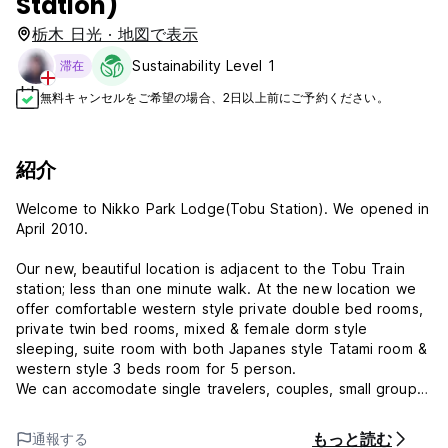
Station)
栃木 日光 · 地図で表示
Sustainability Level 1
滞在
無料キャンセルをご希望の場合、2日以上前にご予約ください。
紹介
Welcome to Nikko Park Lodge(Tobu Station). We opened in
April 2010.
Our new, beautiful location is adjacent to the Tobu Train
station; less than one minute walk. At the new location we
offer comfortable western style private double bed rooms,
private twin bed rooms, mixed & female dorm style
sleeping, suite room with both Japanes style Tatami room &
western style 3 beds room for 5 person.
We can accomodate single travelers, couples, small groups
and families looking for a truly Nikko experience.
もっと読む
通報する