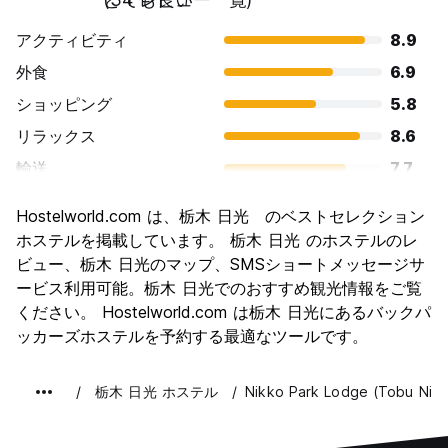
アクティビティ
8.9
外食
6.9
ショッピング
5.8
リラックス
8.6
輸送
7.7
観光
9.6
Hostelworld.com は、栃木 日光 のベストセレクション
文化
9.4
ホステルを掲載しています。 栃木 日光 のホステルのレ
ナイトライフ
ビュー、栃木 日光のマップ、SMSショートメッセージサ
4.3
ービス利用可能。栃木 日光でのおすすめ観光情報をご覧
コストパフォーマンス
8.4
ください。 Hostelworld.com は栃木 日光にあるバックパ
ッカーズホステルを予約する最適なツールです。
栃木 日光 ホステル
Nikko Park Lodge (Tobu Nikk