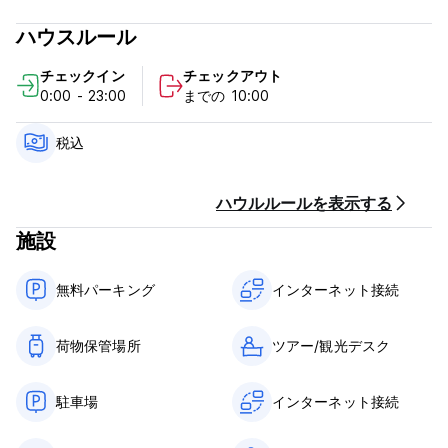
Please join us in our brand new Monkey Dragon Cafe and
Bar just below the hostel. Our delicious home cooked
ハウスルール
traditional cuisine is tasty and resonable price. We offer
wine, sake, and imported as well as locally brewed beers.
チェックイン
チェックアウト
0:00 - 23:00
までの 10:00
We also provide tours of the Nikko area. These tours are a
wonderful way to get a local's view of the most fabled
natural beauty in Nikko. From Autumn leaf, to snow capped
税込
mountains, this tour is rewarding and enlightening during
any time of the year.
ハウルルールを表示する
施設
無料パーキング
インターネット接続
荷物保管場所
ツアー/観光デスク
駐車場
インターネット接続