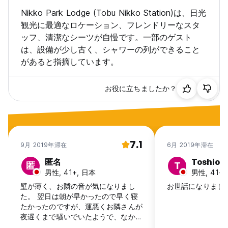
Nikko Park Lodge (Tobu Nikko Station)は、日光
観光に最適なロケーション、フレンドリーなスタ
ッフ、清潔なシーツが自慢です。一部のゲスト
は、設備が少し古く、シャワーの列ができること
があると指摘しています。
お役に立ちましたか？
7.1
9月 2019年滞在
6月 2019年滞在
匿名
Toshio
匿
T
男性, 41+, 日本
男性, 41+
壁が薄く、お隣の音が気になりまし
お世話になりまし
た。 翌日は朝が早かったので早く寝
たかったのですが、運悪くお隣さんが
夜遅くまで騒いでいたようで、なかな
か寝付けなかったです。 ベッドは網