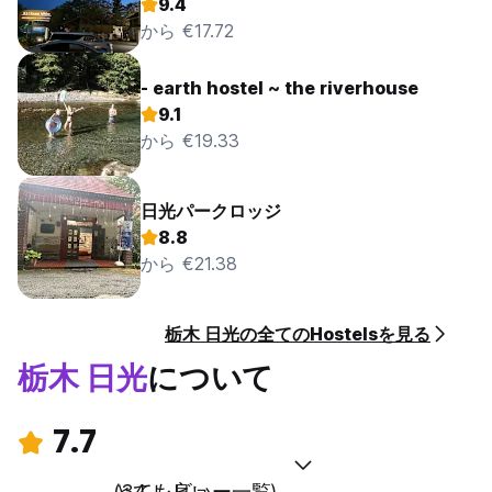
9.4
から €17.72
- earth hostel ~ the riverhouse
9.1
から €19.33
日光パークロッジ
8.8
から €21.38
栃木 日光の全てのHostelsを見る
栃木 日光
について
7.7
とても良い
(34 レビュー一覧)