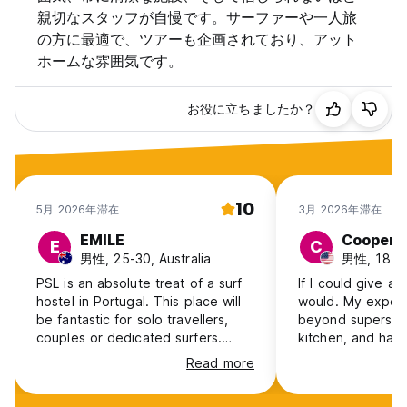
ロッジに戻ると、無料のコンピューター、無料の Wi-Fi、ケーブ
親切なスタッフが自慢です。サーファーや一人旅
ルテレビ、各種 DVD、ボードゲーム、書籍をすべてお楽しみいた
の方に最適で、ツアーも企画されており、アット
だけます。
ホームな雰囲気です。
新しい ！毎日午後のビーチキャンプでフィルターコーヒー、厳選
されたハーブティー、クッキーをお楽しみください
無制限の紅茶とフィルターコーヒー。
お役に立ちましたか？
特別少額の朝食
ロッカーをご利用いただけますのでお問い合わせください。
用具をレンタルした場合、ビーチへの往復無料送迎を毎日無料で
ご利用いただけます。
10
バーベキューエリア
5月 2026年滞在
3月 2026年滞在
EMILE
Cooper
E
C
私たちは常にロッジにいるわけではないため、到着予定時刻をお
男性, 25-30, Australia
男性, 18-2
知らせください。私たちはお客様の到着をできるだけ簡単にした
いと考えています。ロッジはペニシェのバス停または法廷バス停
PSL is an absolute treat of a surf
If I could give a 
留所から歩いてすぐの場所にあります。指示に従って安全なキー
hostel in Portugal. This place will
would. My expec
ロッカーに鍵を預け、待ち合わせの手配をいたします。あなたは
be fantastic for solo travellers,
beyond supersed
後で (Auto-translated from original language)
couples or dedicated surfers.
kitchen, and han
Lodge 1 has got a homely feel, is
all very well mai
Read more
consistently clean and the team
created a great 
offers up long hours in the surf.
meet new people.