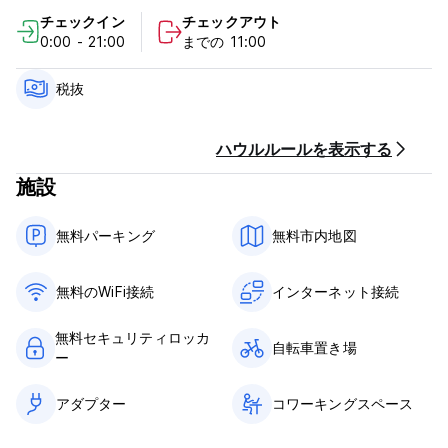
い人々との出会いのために、誰もが私たちの快適でフレンドリー
チェックイン
チェックアウト
でリラックスしたロッジでくつろぐことができます。そこであな
0:00 - 21:00
までの 11:00
たも新しい友達に出会うことができます。私たちは2つのロッジ
があり、1つは少し静かなので、リクエストしてください。私たち
は無料で無制限のお茶を提供していますコーヒーを濾してから、
税抜
ゲスト全員を毎日金色の砂浜に連れて行き、最高のサーフィンの
条件を探します。インターネットのあるカフェのそばで居心地の
良いビーチキャンプを作り、その日は一緒にサーフィンをしま
ハウルルールを表示する
す。豪華な景色、歴史的な村、美しい夕日も楽しみます。ヨーロ
施設
ッパで最も安定した波を体験しに来てください。当ホテルは、ポ
ルトガルの壮麗な大西洋岸から目と鼻の先に位置しており、第一
級の波スポットであるスーパーチューボスから数分の距離にあり
無料パーキング
無料市内地図
ます。リップ カール プロの本拠地は毎年 10 月に開催されま
す。港、その他のビーチ、レストラン、スーパーマーケット、カ
フェ ショップ、銀行も徒歩圏内にあります。
無料のWiFi接続
インターネット接続
ペニシェ サーフ ロッジは、ペニシェの町の便利な場所にありま
無料セキュリティロッカ
す。安定した波と美しいビーチだけでなく、他の多くのアクティ
自転車置き場
ー
ビティやアトラクションもあり、町は漁港とレース作りの技術で
知られており、マリナーがあり、そこで釣りをすることができま
アダプター
コワーキングスペース
す。美しいベルリンガス諸島へのフェリーがあり、港には新鮮な
伝統的なポルトガル料理を非常に低価格で提供するレストランも
たくさんあり、新鮮な地元の食材を販売する毎週の市場があり、