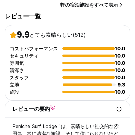
軒の宿泊施設をすべて表示
ロッジのそばには大きなスーパーマーケットが4つあり、レスト
ラン、ショップ、バーが徒歩圏内にあります。距離。
レビュー一覧
サーフィンについては、資格のあるインストラクターによるあら
ゆるレベル向けの用具とレッスンを提供し、ビデオ分析によるプ
9.9
とても素晴らしい
(512)
ロのサーフィンコーチングも提供します。ロッジの向かい側にあ
るセミリーフのサーフスポット、パポアがあり、道を200メート
ル下ると、長さ3kmの黄金色のザ・ベイがあります。砂丘と砂丘
コストパフォーマンス
10.0
のビーチは、あらゆるレベルのサーフィン能力に対応し、海水浴
セキュリティ
10.0
に最適な波のあるビーチです。また、リップ カール プロの本拠
雰囲気
10.0
地であるスーパーチューボスとモーレ レステへも徒歩圏内です。
清潔さ
10.0
リップ カール プロの本拠地です。完璧なバレルを体験してくだ
スタッフ
10.0
さい。また、海岸の上下のサーフィンに連れて行ったり、コーチ
ングを提供したり、写真やビデオを撮影して旅行の分析やムービ
立地
9.3
ーを編集したりすることもできます。必要に応じて空港送迎も提
施設
10.0
供できます。費用については事前にお問い合わせください。そし
て可用性。
レビューの要約
ペニシェは一年中とてもお祭り的な町です。町内外で特別なイベ
ントがたくさん開催されます。何が開催され、どこに行くべきか
Peniche Surf Lodge 1は、素晴らしい社交的な雰
についてお知らせします。
囲気、常に清潔な施設、そして信じられないほど