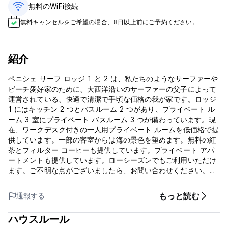
無料のWiFi接続
無料キャンセルをご希望の場合、8日以上前にご予約ください。
紹介
ペニシェ サーフ ロッジ 1 と 2 は、私たちのようなサーファーや
ビーチ愛好家のために、大西洋沿いのサーファーの父子によって
運営されている、快適で清潔で手頃な価格の我が家です。ロッジ
1 にはキッチン 2 つとバスルーム 2 つがあり、プライベート ル
ーム 3 室にプライベート バスルーム 3 つが備わっています。現
在、ワークデスク付きの一人用プライベート ルームを低価格で提
供しています。一部の客室からは海の景色を望めます。無料の紅
茶とフィルター コーヒーも提供しています。プライベート アパ
ートメントも提供しています。ローシーズンでもご利用いただけ
ます。ご不明な点がございましたら、お問い合わせください。私
たちは毎日、すべてのゲストをその能力に応じた最高のサーフィ
ンスポットへ連れて行き、サーフィンレッスン、プロのサーフィ
もっと読む
通報する
ンコーチング、用具のレンタルを一年中提供しています。ペニシ
ェの家庭的なビーチサイドの宿泊施設で、サーフィンが大好きな
ハウスルール
家族によって所有、運営されています。旅行や世界中からの新し