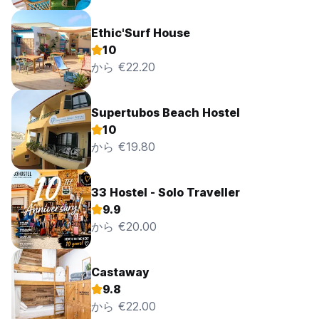
Ethic'Surf House
10
から €22.20
Supertubos Beach Hostel
10
から €19.80
33 Hostel - Solo Traveller
9.9
から €20.00
Castaway
9.8
から €22.00