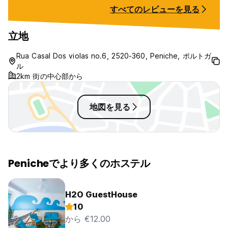
You can also get a lesson with a
Duncan are very
すべてのレビューを見る
former pro surfer (Dane)!!! I've got
and do everythin
to give a special shout out to
make it the trip of
Leon and Ruby (volunteers) too
definitely be ba
立地
who do a power of work to keep
1000% recommend
the place neat and tidy. They are
Rua Casal Dos violas no.6, 2520-360, Peniche, ポルトガ
such lovely and welcoming
ル
volunteers who made my week
2km 街の中心部から
very special!
地図を見る
Penicheでより多くのホステル
H2O GuestHouse
10
から €12.00