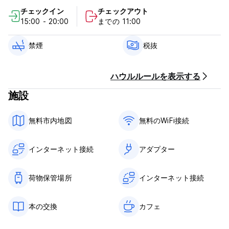
日 ;美術館や文化、日光浴に最適なビーチや周辺都市に関する情
チェックイン
チェックアウト
報。
15:00 - 20:00
までの 11:00
私たちはおそらくニースで最高のロケーションにあるホステルで
す。マッセナ広場 (市内のメイン広場) から 100 メートル、旧市
禁煙
税抜
街とすべてのパブとクラブから 100 メートル (世界的に有名なウ
ェインズ バーまでは 5 分)、プロムナード デ ザングレとそのビ
ーチまで徒歩 2 分です。
ハウルルールを表示する
施設
SNCF ニース ヴィル駅から徒歩 15 分、ニース国際空港からバス
で 30 分。
無料市内地図
無料のWiFi接続
モナコ行きのバスはホステル (ニース港) からわずか 15 ～ 20 分
で止まります。モナコまではわずか 30 分です。
同じ駅からカンヌ、アンティーブ、エズ村、グラース、サンポー
インターネット接続
アダプター
ル・ド・ヴァンス、マントン行きのバスも1本出ています。バスの
時刻表とその他の情報はフロントでご確認ください。
荷物保管場所
インターネット接続
イタリアへの電車（7時間、45分）も頻繁に出発しており、イタ
リアの花のリビエラを訪れてください！ヴェンティミリア、サン
本の交換
カフェ
レモ、ボルディゲーラ
真新しい談話室と、シャワー付きの専用バスルーム、ロッカーを