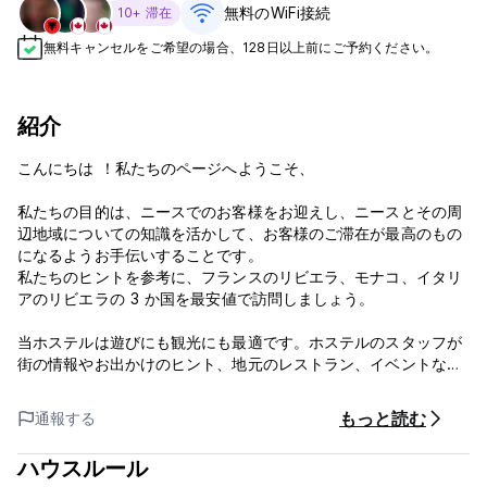
無料のWiFi接続
10+ 滞在
無料キャンセルをご希望の場合、128日以上前にご予約ください。
紹介
こんにちは ！私たちのページへようこそ、
私たちの目的は、ニースでのお客様をお迎えし、ニースとその周
辺地域についての知識を活かして、お客様のご滞在が最高のもの
になるようお手伝いすることです。
私たちのヒントを参考に、フランスのリビエラ、モナコ、イタリ
アのリビエラの 3 か国を最安値で訪問しましょう。
当ホステルは遊びにも観光にも最適です。ホステルのスタッフが
街の情報やお出かけのヒント、地元のレストラン、イベントなど
をお手伝いいたします。
もっと読む
通報する
私たちは旅行が好きで、もちろん旅行者も好きです!!私たちはゲ
ストを常に一緒に保ちたいと考えています:
ハウスルール
夜 ;パブ、ビーチパーティー、ディナーナイトに行くこと。