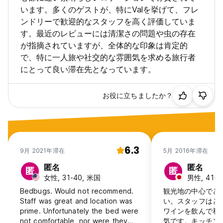
す。
います。多くのゲストが、特にValを挙げて、フレ
ンドリーで歓迎的なスタッフを高く評価していま
スーパーマーケットまではホステルから1分です。
す。最近のレビューには清潔さの問題や虫の存在
が指摘されていますが、全体的な印象は肯定的
門限はありません。部屋の鍵を受け取ると、いつでも出入りでき
ます。
で、特に一人旅や社交的な雰囲気を求める旅行者
- ペットや介助動物の同伴はお断りしています。
にとって良い滞在先となっています。
到着時間: 午後 2 時から午後 8 時まで。
上記時間外のチェックインも可能な場合がございます。別の時間
お役に立ちましたか？
をご希望の場合は、電子メール（予約番号、名前を明記して）で
ご予約ください。別のチェックイン時間をご希望の場合は、でき
るだけ早めにお知らせください。
事前に宿泊施設に気付かずに午後 8 時以降に到着した場合、ご予
約はノーショーとみなされ、当社の利用規約が適用されます。
6.3
9月 2021年滞在
5月 2016年滞在
チェックアウトは11:00です
匿名
匿名
匿
匿
女性, 31-40, 米国
男性, 41+
キャンセルポリシー：ご到着の14日前まで。キャンセルが遅れた
Bedbugs. Would not recommend.
観光地の中心でど
場合、またはノーショーの場合は、宿泊料金総額が請求されま
Staff was great and location was
い。スタッフはと
す。
prime. Unfortunately the bed were
ワインを飲んで和
not comfortable, nor were they
気です。キッチン