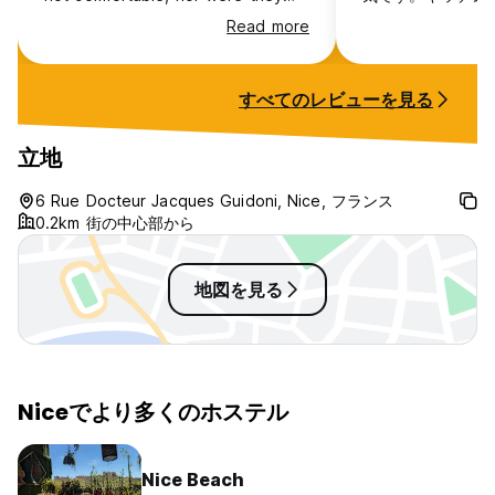
ぜひ一緒にお酒を飲みながら、ニースの美しい街を楽しみましょ
clean.
て食事できます。
う!!
Read more
す。コーヒーはい
あなたが私たちと一緒にいたら、素敵な方が良いです:) (Auto-
屋にも冷蔵庫があ
translated from original language)
それもしっかりし
すべてのレビューを見る
レ、シャワーが少
つけるのに少し苦
ルでしっかり確認
立地
クインすると個人
れます。チェック
6 Rue Docteur Jacques Guidoni, Nice, フランス
が起きてなければ、
0.2km 街の中心部から
して、チェックア
地図を見る
Niceでより多くのホステル
Nice Beach