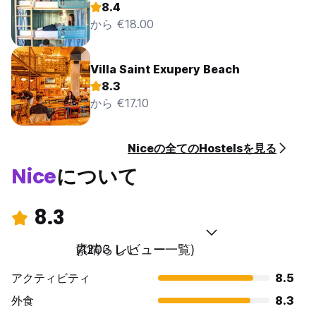
8.4
から €18.00
Villa Saint Exupery Beach
8.3
から €17.10
Niceの全てのHostelsを見る
Nice
について
8.3
素晴らしい
(1203 レビュー一覧)
アクティビティ
8.5
外食
8.3