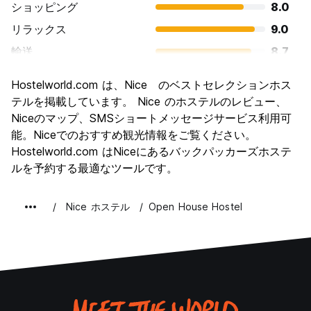
ショッピング
8.0
リラックス
9.0
輸送
8.7
観光
8.4
Hostelworld.com は、Nice のベストセレクションホス
文化
8.3
テルを掲載しています。 Nice のホステルのレビュー、
ナイトライフ
Niceのマップ、SMSショートメッセージサービス利用可
7.9
能。Niceでのおすすめ観光情報をご覧ください。
コストパフォーマンス
7.4
Hostelworld.com はNiceにあるバックパッカーズホステ
ルを予約する最適なツールです。
Nice ホステル
Open House Hostel