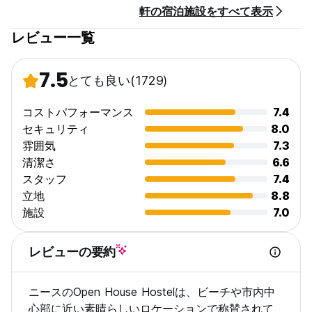
軒の宿泊施設をすべて表示
備えた広々とした客室で、多くのアドバイスを提供して、皆様を
温かく歓迎いたします。
レビュー一覧
私たちはゲストのことが好きで、彼らに明確に伝えたいと思って
います。隠れた料金はありません!!
7.5
とても良い
(1729)
- 無料リネン
- 無料の市内地図/情報資料
- 無料利用とWi-Fi（全部屋で高速Wi-Fi）
コストパフォーマンス
7.4
- 無料の荷物預かり
セキュリティ
8.0
- 無料のヘアドライヤー
雰囲気
7.3
- 終わらない熱いシャワー
清潔さ
6.6
- 本の交換
スタッフ
7.4
- タオル 2 枚 / ビーチタオル 2 枚
- 年齢制限:40歳。
立地
8.8
施設
7.0
料理は好きですか？大きくて設備の整ったキッチンがございま
す。また、全室に無料インターネットと WIFI を備えたコンピュ
レビューの要約
ーターもございます。
ニースのOpen House Hostelは、ビーチや市内中
終日無料のコーヒーと紅茶を提供しています。角を曲がったとこ
ろに、朝食においしい（そして安い）フランスパン屋がありま
心部に近い素晴らしいロケーションで称賛されて