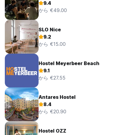
9.4
から €49.00
SLO Nice
9.2
から €15.00
Hostel Meyerbeer Beach
9.1
から €27.55
Antares Hostel
8.4
から €20.90
Hostel OZZ