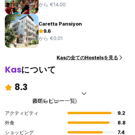
から €14.00
Caretta Pansiyon
9.6
から €0.01
Kasの全てのHostelsを見る
Kas
について
8.3
素晴らしい
(50 レビュー一覧)
アクティビティ
9.2
外食
8.8
ショッピング
7.4