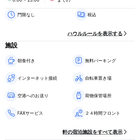
モーテルではエンターテイメントとして、最新の映画や音楽を豊
富に取り揃え、衛星テレビや無料の書籍交換もご用意していま
す。
門限なし
税込
トルコのリビエラ パラダイスのこの美しい場所で楽しい時間をお
過ごしください。 (Auto-translated from original language)
ハウルルールを表示する
施設
朝食付き‎
無料パーキング
インターネット接続
自転車置き場
空港へのお送り
荷物保管場所
FAXサービス
２４時間フロント
軒の宿泊施設をすべて表示