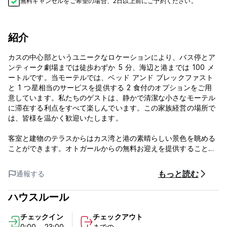
無料キャンセルをご希望の場合、2日以上前にご予約ください。
紹介
カスの中心部というユニークなロケーションにより、バス停とア
ンティーク劇場までは徒歩わずか 5 分、海辺と港までは 100 メ
ートルです。当モーテルでは、ベッド アンド ブレックファスト
と 1 つ星相当のサービスを提供する 2 食付のオプションをご用
意しています。私たちのゲストは、静かで清潔な小さなモーテル
に滞在する利点をすべて楽しんでいます。この家族経営の場所で
は、皆様を温かく歓迎いたします。
客室と建物のテラスからはカス湾と港の素晴らしい景色を眺める
ことができます。オトガールからの無料お迎えを提供すること
も、タクシーをご利用いただくこともできます。費用は私たちが
負担します。
もっと読む
通報する
到着時に無料のドリンクを提供しており、2泊滞在して食事をす
ハウスルール
ると、3泊目の夕食が無料になります。ベジタリアンメニューを
含む自家製の食事です。
チェックイン
チェックアウト
0:00 - 23:00
までの