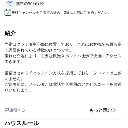
無料のWiFi接続
無料キャンセルをご希望の場合、3日以上前にご予約ください。
紹介
当宿はグラナダ中心部に位置しており、これはお客様から最も高
く評価されている特徴のひとつです。
優れた立地により、主要な観光スポットへ徒歩で快適にアクセス
できます。
当宿はセルフチェックイン方式を採用しており、フロントはござ
いません。
ご到着前に、メールまたは電話で入室用のアクセスコードをお送
りいたします。
共用キッチンがあり、施設全体で無料Wi-Fiをご利用いただけま
す。
もっと読む
通報する
クレジットカードでのお支払いも可能です。
ハウスルール
専用バスルーム付きのダブルルームおよびシングルルームには、