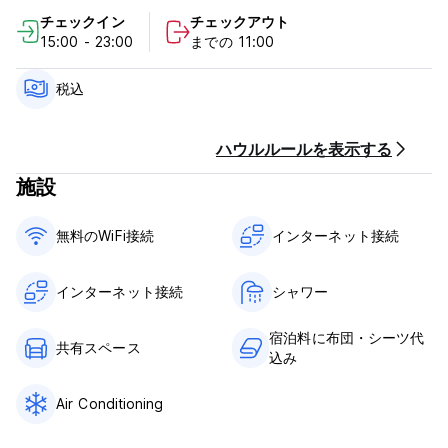
冷暖房エアコンが備わっています。
チェックイン
チェックアウト
共用バスルームのダブルルームには、バルコニーと冷暖房エアコ
15:00 - 23:00
までの 11:00
ンが備わっています。
専用バスルームのないシングルルームにはエアコンはありません
が、扇風機が設置されています。
税込
大聖堂、ロイヤルチャペル（Royal Chapel）、アルカイセリア
（Alcaicería）まで徒歩2分、
ハウルルールを表示する
アルバイシン（Albaicín）までは徒歩約10分です。
施設
重要な情報：
無料のWiFi接続
インターネット接続
キャンセルポリシー：到着の48時間前まで
チェックイン：15:00
インターネット接続
シャワー
チェックアウト：11:00
宿泊料に布団・シーツ代
到着時の支払いは現金、クレジットカード、またはデビットカー
共有スペース
込み
ドが可能です。
Air Conditioning
税金込み。