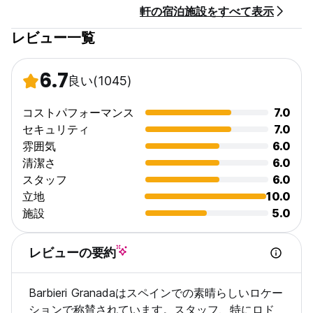
軒の宿泊施設をすべて表示
レビュー一覧
6.7
良い
(1045)
コストパフォーマンス
7.0
セキュリティ
7.0
雰囲気
6.0
清潔さ
6.0
スタッフ
6.0
立地
10.0
施設
5.0
レビューの要約
Barbieri Granadaはスペインでの素晴らしいロケー
ションで称賛されています。スタッフ、特にロド