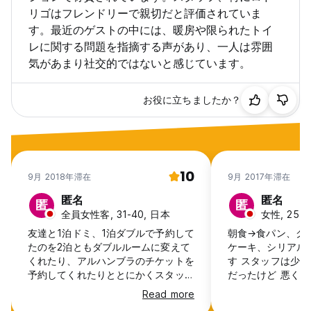
リゴはフレンドリーで親切だと評価されていま
す。最近のゲストの中には、暖房や限られたトイ
レに関する問題を指摘する声があり、一人は雰囲
気があまり社交的ではないと感じています。
お役に立ちましたか？
10
9月 2018年滞在
9月 2017年滞在
匿名
匿名
匿
匿
全員女性客, 31-40, 日本
女性, 25-3
友達と1泊ドミ、1泊ダブルで予約して
朝食→食パン、ク
たのを2泊ともダブルルームに変えて
ケーキ、シリアル W
くれたり、アルハンブラのチケットを
す スタッフは少
予約してくれたりととにかくスタッフ
だったけど 悪くは
が親切でフレンドリーだった！カフェ
人１つロッカーが
Read more
やレストランにも近く、オススメのお
にコンセントもあ