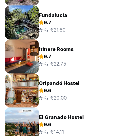
Fundalucia
9.7
から €21.60
Itinere Rooms
9.7
から €22.75
Oripandó Hostel
9.6
から €20.00
El Granado Hostel
9.6
から €14.11