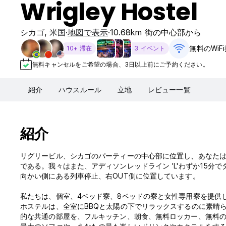
Wrigley Hostel
シカゴ
,
米国
地図で表示
10.68km 街の中心部から
無料のWiF
10+ 滞在
3 イベント
無料キャンセルをご希望の場合、3日以上前にご予約ください。
紹介
ハウスルール
立地
レビュー一覧
紹介
リグリービル、シカゴのパーティーの中心部に位置し、あなた
である。我々はまた、アディソンレッドライン 'L'わずか15
向かい側にある列車停止、右OUT側に位置しています。
私たちは、個室、4ベッド寮、8ベッドの寮と女性専用寮を提供し
ホステルは、全室にBBQと太陽の下でリラックスするのに素晴
的な共通の部屋を、フルキッチン、朝食、無料ロッカー、無料の