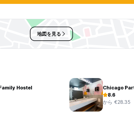
地図を見る
 Family Hostel
Chicago Par
8.6
から €28.35