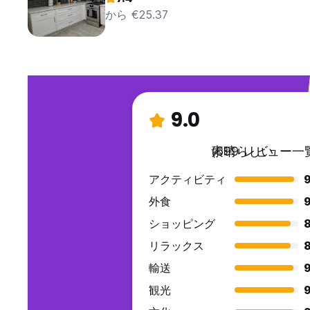
から €25.37
9.0
素晴らしい
(699 レビュー一
アクティビティ
9
外食
9
ショッピング
リラックス
輸送
9
観光
9