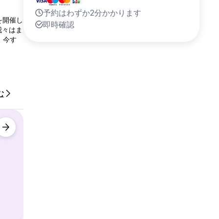
予約はわずか2分かかります
を開催し
即時確認
我々はま
、今す
む