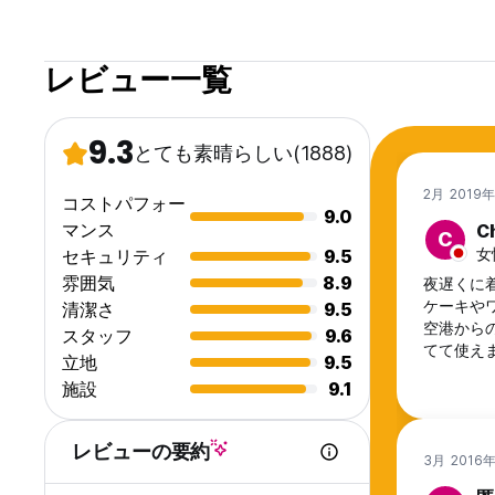
レビュー一覧
9.3
とても素晴らしい
(1888)
2月 2019
コストパフォー
9.0
マンス
C
C
女
セキュリティ
9.5
雰囲気
8.9
夜遅くに
ケーキや
清潔さ
9.5
空港から
スタッフ
9.6
てて使え
立地
9.5
施設
9.1
レビューの要約
3月 2016