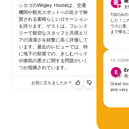
匿
匿
シカゴのWrigley Hostelは、交通
女
機関や観光スポットへの近さで称
1泊のみ
賛される素晴らしいロケーション
した！こ
を誇ります。ゲストは、フレンド
ウスに夜
まで帰る
リーで親切なスタッフと共用エリ
Union
アの清潔さを頻繁に高く評価して
いいのか
います。最近のレビューでは、特
に地下の部屋での、きしむベッド
や換気の悪さに関する問題がいく
7月 2026
つか指摘されています。
Er
E
男
お役に立ちましたか？
Great loc
and very f