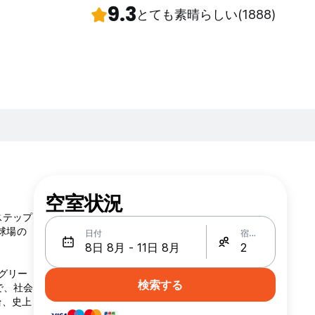
9.3
とても素晴らしい
(1888)
空室状況
ステップ
球場の
日付
宿泊人数
グリー
検索する
で、社会
台、史上