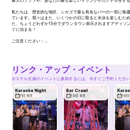
最大のソファや、あなたの最も楽しいドリンクやカクテルをす
私たちは、歴史的な地区、シカゴで最も有名なバーの一部に毎週
ています。我々はまた、いくつかの日に取ると水泳を楽しむた
た、ちょうどわずか15分でダウンタウン表示されますアディソ
ぐに泊まる！
ご注意ください：
キャンセルポリシー：1日の事前通知
それ以降のキャンセルまたはNOSHOW - 1泊分の料金
到着時にお支払い
2PMからチェックイン
リンク・アップ・イベント
午前11時前にチェックアウト
朝食付き
ホステル主催のイベントに参加するには、今すぐご予約くださ
税金は含まれていない - シカゴホテル税17.4％の
最低宿泊日数1泊分
Karaoke Night
Bar Crawl
Karao
7日 8月
13日 8月
14日