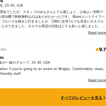
名
性, 25-30, 日本
の滞在でしたが、スタッフのみなさんとても感じよく、心地よい空間で
の宿泊費で朝食無料なのはありがたかったです。 Bluesというライブハ
、ブルースを聴きに行きましたが、23時に女性1人でも安全にホステル
ことができました。ホステル周辺の治安はとても良いと感じました。
 Stationからは歩くと遠いので(私は歩きましたが)、バスか電車を使うのが
Read more
もしれません。
9.7
年滞在
in
女が一緒のグループ, 25-30, USA
ation if you’re going to an event at Wrigley. Comfortable, clean,
riendly staff.
Read more
すべてのレビューを見る