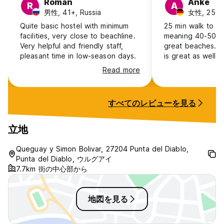
Roman
Anke
R
A
男性, 41+, Russia
女性, 25-3
Quite basic hostel with minimum
25 min walk to th
facilities, very close to beachline.
meaning 40-50 mi
Very helpful and friendly staff,
great beaches. B
pleasant time in low-season days.
is great as well. 
ans hang-out are
Read more
すべてのレビューを見る
立地
Queguay y Simon Bolivar, 27204 Punta del Diablo,
Punta del Diablo, ウルグアイ
7.7km 街の中心部から
地図を見る