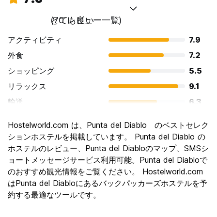
とても良い
(70 レビュー一覧)
アクティビティ
7.9
外食
7.2
ショッピング
5.5
リラックス
9.1
輸送
6.3
観光
7.5
Hostelworld.com は、Punta del Diablo のベストセレク
文化
6.8
ションホステルを掲載しています。 Punta del Diablo の
ナイトライフ
ホステルのレビュー、Punta del Diabloのマップ、SMSシ
7.2
ョートメッセージサービス利用可能。Punta del Diabloで
コストパフォーマンス
8.0
のおすすめ観光情報をご覧ください。 Hostelworld.com
はPunta del Diabloにあるバックパッカーズホステルを予
約する最適なツールです。