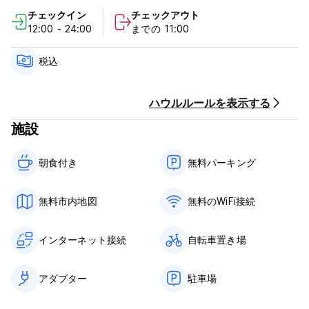
There are 6 shared bathrooms in total. Large fully equipped
チェックイン
チェックアウト
kitchen with 3 fridges, freezers, microwaves, toasters,
12:00 - 24:00
までの 11:00
coffee maker, blender and tableware.
Large living room with TV, DVD, library, video library with
税込
over 100 movies, games, comfortable armchairs, puff,
stereo, stove, jacuzzi,
Decks with tables and hammocks outside.BBQ.
ハウルルールを表示する
施設
Ample outdoor space with lounge chairs, hammocks, garden
with plants.
Organic garden. Drinking water (Ose) and parking.
朝食付き‎
無料パーキング
Optional service: Spanish lessons (first class free), Yoga
classes, towels, laundry, beverages and meals.
無料市内地図
無料のWiFi接続
Excursions: Black Lagoon, Santa Teresa park, Cabo Polonio,
Valizas Ombues Mt. Horse rides.
インターネット接続
自転車置き場
アダプター
駐車場
Please note :
5 days cancellation policy.
1 nights minimum stay.