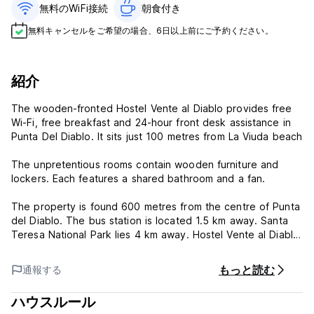
無料のWiFi接続
朝食付き‎
無料キャンセルをご希望の場合、6日以上前にご予約ください。
紹介
The wooden-fronted Hostel Vente al Diablo provides free
Wi-Fi, free breakfast and 24-hour front desk assistance in
Punta Del Diablo. It sits just 100 metres from La Viuda beach
The unpretentious rooms contain wooden furniture and
lockers. Each features a shared bathroom and a fan.
The property is found 600 metres from the centre of Punta
del Diablo. The bus station is located 1.5 km away. Santa
Teresa National Park lies 4 km away. Hostel Vente al Diablo
offers free parking.
もっと読む
通報する
Included in your rates: full breakfast, bed linen, lockers in
the room and free Wi-Fi.
ハウスルール