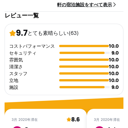
軒の宿泊施設をすべて表示
Only cash payment accepted on arrival.
レビュー一覧
Check- in/ Check- Out from 8am to 22 hours.
Breakfast included.
9.7
とても素晴らしい
(63)
All taxes included.
Children cannot be accommodated at the hotel.
コストパフォーマンス
10.0
セキュリティ
9.0
Extra beds are not available.
雰囲気
10.0
清潔さ
10.0
There is no capacity for extra beds in the room.
スタッフ
10.0
立地
10.0
施設
9.0
8.6
3月 2020年滞在
3月 2020年滞在