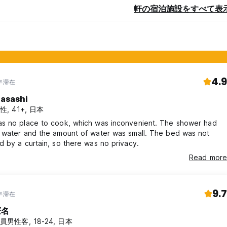
軒の宿泊施設をすべて表
4.9
4年滞在
asashi
性, 41+, 日本
s no place to cook, which was inconvenient. The shower had
 water and the amount of water was small. The bed was not
d by a curtain, so there was no privacy.
Read more
9.7
0年滞在
匿名
員男性客, 18-24, 日本