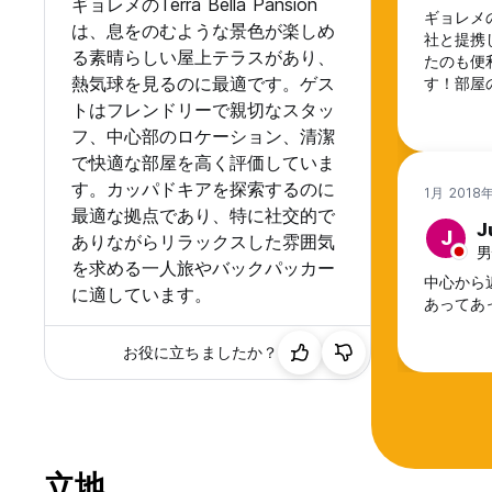
ギョレメのTerra Bella Pansion
ギョレメ
は、息をのむような景色が楽しめ
社と提携
る素晴らしい屋上テラスがあり、
たのも便
熱気球を見るのに最適です。ゲス
す！部屋
トはフレンドリーで親切なスタッ
フ、中心部のロケーション、清潔
で快適な部屋を高く評価していま
す。カッパドキアを探索するのに
1月 201
最適な拠点であり、特に社交的で
J
J
ありながらリラックスした雰囲気
男
を求める一人旅やバックパッカー
中心から
に適しています。
あってあ
お役に立ちましたか？
立地