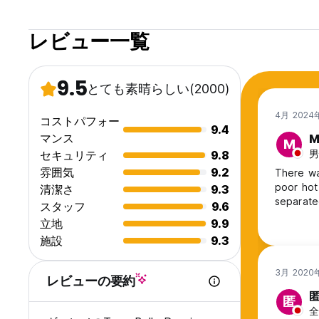
レビュー一覧
9.5
とても素晴らしい
(2000)
4月 202
コストパフォー
9.4
マンス
M
M
男
セキュリティ
9.8
雰囲気
9.2
There wa
poor hot
清潔さ
9.3
separate
スタッフ
9.6
立地
9.9
施設
9.3
3月 202
レビューの要約
匿
全