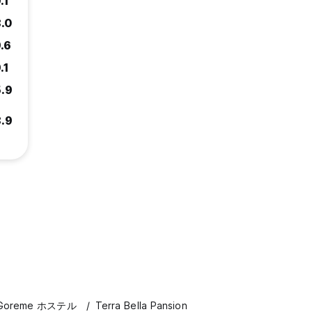
.1
.0
.6
.1
.9
.9
Goreme ホステル
Terra Bella Pansion