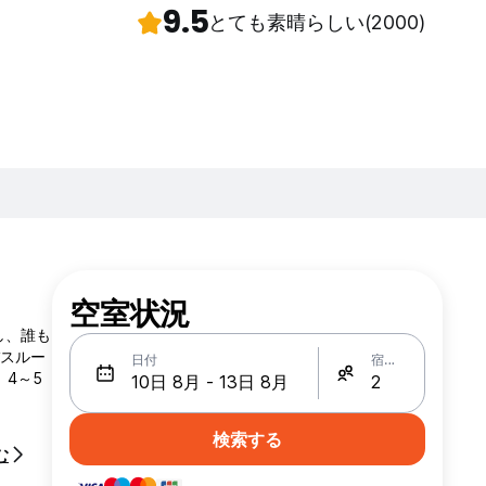
9.5
とても素晴らしい
(2000)
空室状況
し、誰も
バスルー
日付
宿泊人数
4～5
検索する
む