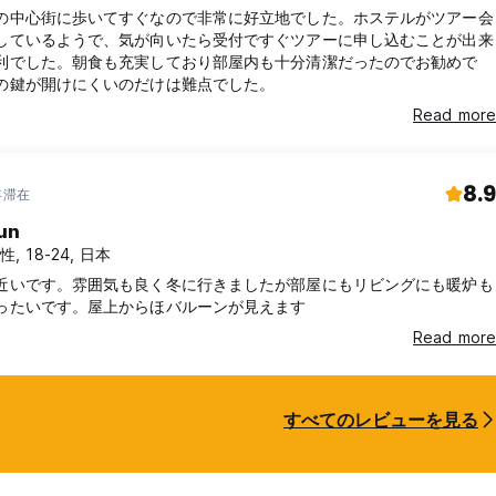
の中心街に歩いてすぐなので非常に好立地でした。ホステルがツアー会
しているようで、気が向いたら受付ですぐツアーに申し込むことが出来
利でした。朝食も充実しており部屋内も十分清潔だったのでお勧めで
の鍵が開けにくいのだけは難点でした。
Read more
8.9
8年滞在
un
性, 18-24, 日本
近いです。雰囲気も良く冬に行きましたが部屋にもリビングにも暖炉も
ったいです。屋上からほバルーンが見えます
Read more
すべてのレビューを見る