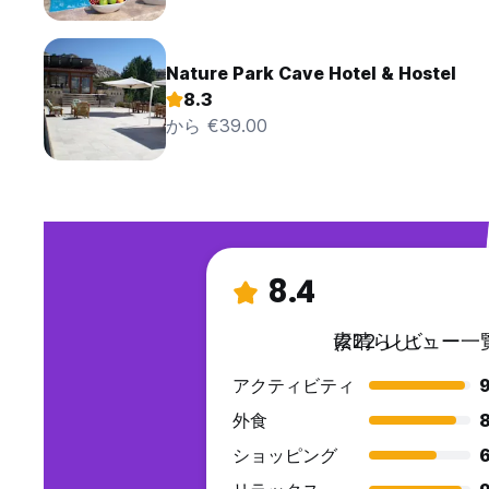
Nature Park Cave Hotel & Hostel
8.3
から €39.00
8.4
素晴らしい
(222 レビュー一
アクティビティ
9
外食
8
ショッピング
6