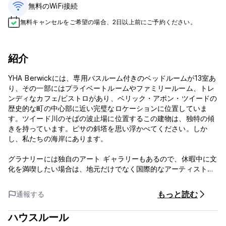
無料のWiFi接続
無料キャンセルをご希望の場合、2日以上前にご予約ください。
紹介
YHA Berwickには、専用バスルーム付きのベッドルームが13室あ
り、その一部にはプライベートルームやファミリールーム、トレ
ンディなカフェ/ビストロがあり、ベリック・アポン・ツイードの
歴史的な町の中心部に近い完璧なロケーションに位置していま
す。ツイード川のそばの波止場に位置するこの建物は、独特の傾
きを持っています。ピサの斜塔を思い浮かべてください。しか
し、私たちの海岸にあります。
グラナリーには独自のアート ギャラリーもあるので、休暇中に文
化を満喫したい場合は、地元だけでなく国際的なアーティストに
よる展示品をいくつか見てみましょう。芸術愛好家は、ローリー
の絵画で不朽の名を残した場所のいくつかを訪れるローリー トレ
もっと読む
通報する
イルをたどることもできます。
ハウスルール
歴史の深いベリックには城壁があり、エリザベス朝時代の城壁か