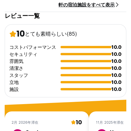
軒の宿泊施設をすべて表示
他にも以下のものがあります:
ホステルへの無料入場
レビュー一覧
ほとんどのフロアにエレベーターでアクセス可能
バリアフリーのフロントデスク
ポータブル誘導ループ
10
とても素晴らしい
(85)
アクセシブルな公衆トイレ
専用バスルーム付きの客室 (Auto-translated from original
language)
コストパフォーマンス
10.0
セキュリティ
10.0
雰囲気
10.0
清潔さ
10.0
スタッフ
10.0
立地
10.0
施設
10.0
10
2月 2026年滞在
11月 2025年滞在