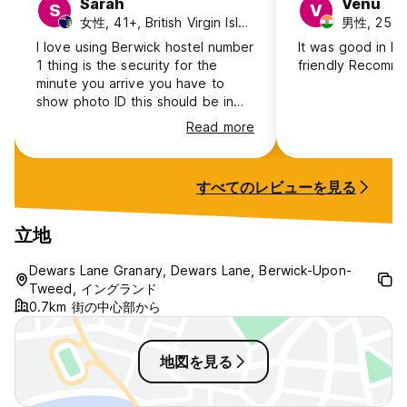
Sarah
Venu
S
V
女性, 41+, British Virgin Islands
男性, 25-30
I love using Berwick hostel number
It was good in loc
1 thing is the security for the
friendly Reco
minute you arrive you have to
show photo ID this should be in
every place. Also door card
Read more
system even in hallway is amazing.
The staff have always went out
their way to help and give us up
すべてのレビューを見る
to date information about our stay
and the area of Berwick. This is
recommended for families and
立地
also just friends of all ages. I think
the bedrooms are amazing and
Dewars Lane Granary, Dewars Lane, Berwick-Upon-
beds are very comfortable. I could
Tweed, イングランド
praise this place all night. Xx
0.7km 街の中心部から
地図を見る