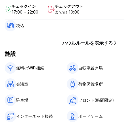
らは息をのむような景色を眺めることができます。サイクリング
チェックイン
チェックアウト
で休憩したい場合は、バーウィックはサトランスのサイクリング
17:00 - 22:00
までの 10:00
ルート上にあるため、ユース ホステルは理想的な立ち寄り場所に
なります。
税込
ご注意ください：
この施設では、追加の一時的な会費は請求されません。 YHA (イ
ングランドおよびウェールズ) または IYHF の会員は、この予約
ハウルルールを表示する
の一部として割引を利用できません。
施設
キャンセルポリシー: 到着の24時間前まで。キャンセルが遅れた
場合、またはノーショーの場合は、滞在の最初の1泊分の料金が課
無料のWiFi接続
自転車置き場
金されます。
税金が含まれています。
会議室
荷物保管場所
朝食は含まれておりません。朝食の料金は£6.25です。
門限はありません。
子供に優しい。
駐車場
フロント(時間限定)
禁煙。
インターネット接続
ボードゲーム
グラウンドフロアにはアクセシブルな専用バスルームを備えたバ
リアフリールームが 2 室あります。