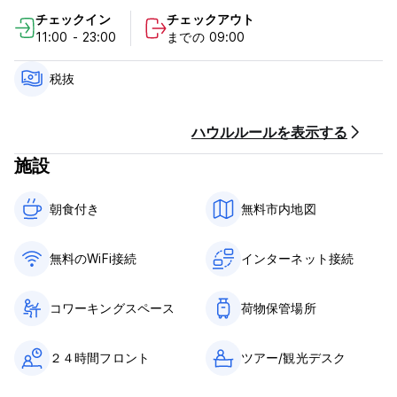
客室はゲストが快適に過ごせるように設計されており、広々とし
チェックイン
チェックアウト
ていて、静かで完全に静寂に包まれています。
11:00 - 23:00
までの 09:00
Wi-Fiインターネット接続、室内ケーブルテレビ、電話受付、電子
金庫、無料収納が備わっています。
税抜
くるみホステルのポリシーと条件:
ハウルルールを表示する
チェックイン時間は午前11時30分からです
施設
チェックアウト時間は午前9時です
到着時にクレジットカードでお支払いください。この施設では、
朝食付き‎
無料市内地図
到着前にカードの事前承認を行う場合があります
キャンセルポリシー: 到着の24時間前まで。
無料のWiFi接続
インターネット接続
税金は含まれておりません。
朝食込み。
一般的な
コワーキングスペース
荷物保管場所
門限はありません。
２４時間フロント
ツアー/観光デスク
家族経営のホステルで、お子様連れも大歓迎です。ペットを連れ
てご利用いただける設備がございませんので、ペットのご遠慮を
お願いいたします。お身体の不自由なお客様と同様、残念ながら