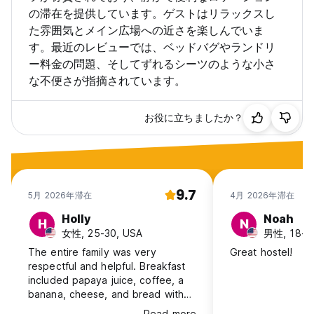
の滞在を提供しています。ゲストはリラックスし
た雰囲気とメイン広場への近さを楽しんでいま
す。最近のレビューでは、ベッドバグやランドリ
ー料金の問題、そしてずれるシーツのような小さ
な不便さが指摘されています。
お役に立ちましたか？
9.7
5月 2026年滞在
4月 2026年滞在
Holly
Noah
H
N
女性, 25-30, USA
男性, 18-2
The entire family was very
Great hostel!
respectful and helpful. Breakfast
included papaya juice, coffee, a
banana, cheese, and bread with
butter/jam. Great if you want a
Read more