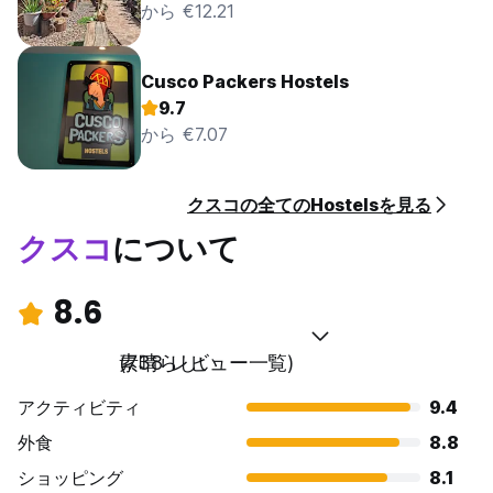
から €12.21
Cusco Packers Hostels
9.7
から €7.07
クスコの全てのHostelsを見る
クスコ
について
8.6
素晴らしい
(738 レビュー一覧)
アクティビティ
9.4
外食
8.8
ショッピング
8.1