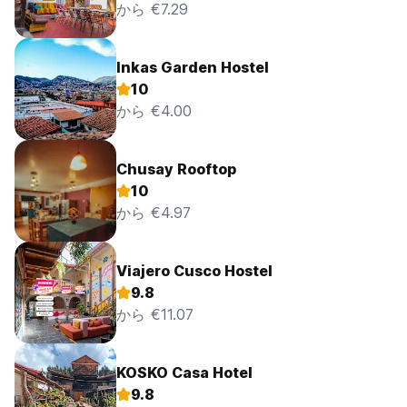
から €7.29
Inkas Garden Hostel
10
から €4.00
Chusay Rooftop
10
から €4.97
Viajero Cusco Hostel
9.8
から €11.07
KOSKO Casa Hotel
9.8