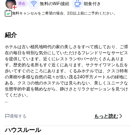
無料のWiFi接続
朝食付き‎
滞在
無料キャンセルをご希望の場合、2日以上前にご予約ください。
紹介
ホテルは古い植民地時代の家の美しさをすべて残しており、ご滞
在の毎日を特別な気分にしていただけるフレンドリーなサービス
を提供しています。近くにレストランやバーがたくさんありま
す。歴史的な名所もすぐ近くにあります。サクサイワマンも丘を
歩いてすぐのところにあります。くるみホテルでは、クスコ特有
の果樹や多様な自然の花々が生い茂る240平方メートルの緑地に
ある、クスコの他のホステルでは見られない、美しくユニークな
生態学的中庭を眺めながら、静けさとリラクゼーションを見つけ
てください。
くるみホテルの場所は、主要なアルマス広場の近くにあります。
少し高台にあり、古い石畳の通りを歩いてすぐです。街で最高の
もっと読む
通報する
場所の一つに位置することを光栄に思います。昼も夜も楽しめる
場所。
ハウスルール