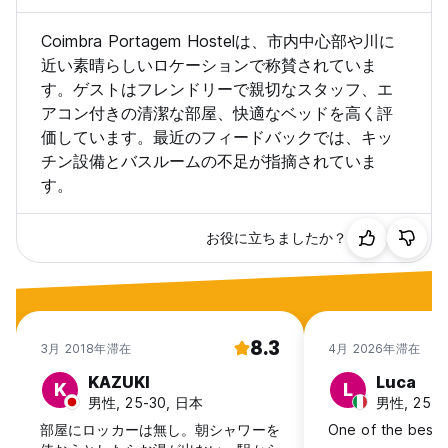
Coimbra Portagem Hostelは、市内中心部や川に
近い素晴らしいロケーションで称賛されていま
す。ゲストはフレンドリーで親切なスタッフ、エ
アコン付きの清潔な部屋、快適なベッドを高く評
価しています。最近のフィードバックでは、キッ
チン設備とバスルームの不足が指摘されていま
す。
お役に立ちましたか？
8.3
3月 2018年滞在
4月 2026年滞在
KAZUKI
Luca
K
L
男性, 25-30, 日本
男性, 25-30,
部屋にロッカーは無し。朝シャワーを
One of the best 