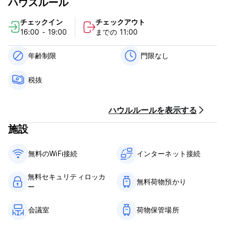
ハウスルール
Your stay will be in the historic center of Coimbra,
surrounded by the oldest tiltes and where you can relax in
チェックイン
チェックアウト
a terrace with a stunning view of the Mondego river.
16:00 - 19:00
までの 11:00
It provides accommodation in rooms with mixed dormitories
with access to shared bathrooms and all air conditioned.
年齢制限
門限なし
The Hostel is surrounded by restaurants, gardens and other
touristic attractions. The most emblematic zones such as
税抜
the Sé Velha Cathedral (less than 5 minutes walking), the
famous Coimbra University which was classified as world
wide Patrimony by the UNESCO at about 10 minutes
ハウルルールを表示する
distance). At a distance of 20 minutes on foot there is the
Town Bus Station and also the National Museum Machado
施設
de Castro, the largest roman building in the Peninsula, the
hostel is side by side with Turism office.
無料のWiFi接続
インターネット接続
無料セキュリティロッカ
無料荷物預かり
ー
会議室
荷物保管場所