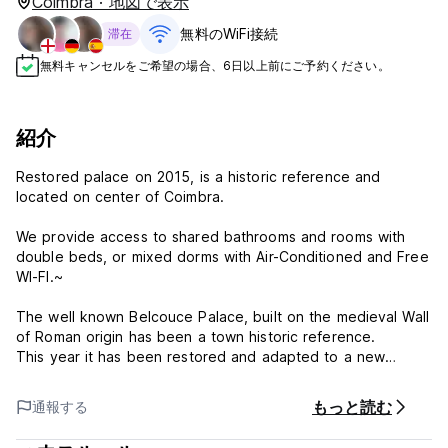
Coimbra · 地図で表示
無料のWiFi接続
滞在
無料キャンセルをご希望の場合、6日以上前にご予約ください。
紹介
Restored palace on 2015, is a historic reference and
located on center of Coimbra.
We provide access to shared bathrooms and rooms with
double beds, or mixed dorms with Air-Conditioned and Free
WI-FI.~
The well known Belcouce Palace, built on the medieval Wall
of Roman origin has been a town historic reference.
This year it has been restored and adapted to a new
Hostel. It is situated in the historic center of Coimbra, in
front of Santa Clara’s Bridge and a 5-minutes walk to the
もっと読む
通報する
train station.