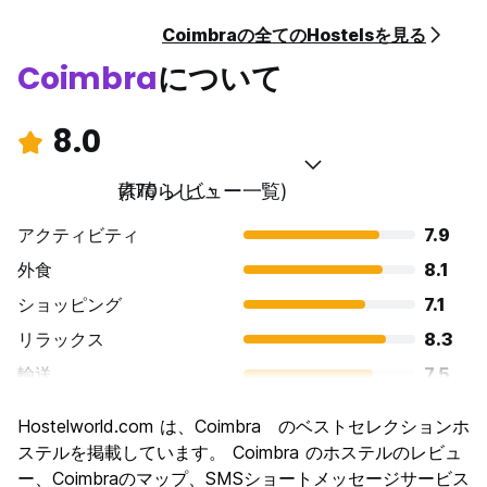
Coimbraの全てのHostelsを見る
Coimbra
について
8.0
素晴らしい
(170 レビュー一覧)
アクティビティ
7.9
外食
8.1
ショッピング
7.1
リラックス
8.3
輸送
7.5
観光
8.4
Hostelworld.com は、Coimbra のベストセレクションホ
文化
8.8
ステルを掲載しています。 Coimbra のホステルのレビュ
ナイトライフ
ー、Coimbraのマップ、SMSショートメッセージサービス
7.7