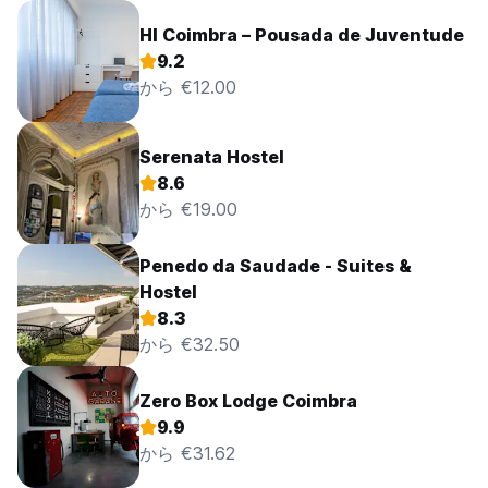
HI Coimbra – Pousada de Juventude
9.2
から €12.00
Serenata Hostel
8.6
から €19.00
Penedo da Saudade - Suites &
Hostel
8.3
から €32.50
Zero Box Lodge Coimbra
9.9
から €31.62