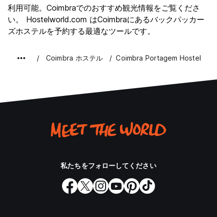
利用可能。Coimbraでのおすすめ観光情報をご覧くださ
コストパフォーマンス
8.4
い。 Hostelworld.com はCoimbraにあるバックパッカー
ズホステルを予約する最適なツールです。
Coimbra ホステル
Coimbra Portagem Hostel
私たちをフォローしてください