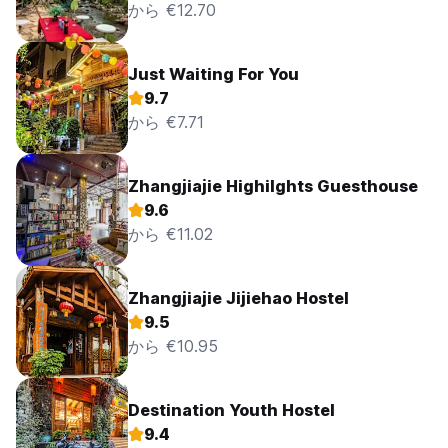
から €12.70
Just Waiting For You
9.7
から €7.71
Zhangjiajie Highilghts Guesthouse
9.6
から €11.02
Zhangjiajie Jijiehao Hostel
9.5
から €10.95
Destination Youth Hostel
9.4