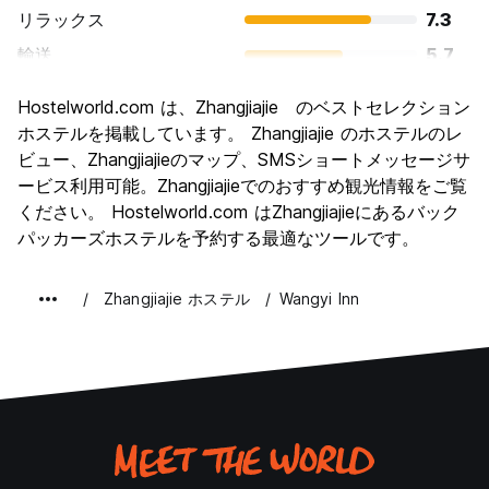
リラックス
7.3
輸送
5.7
観光
8.0
Hostelworld.com は、Zhangjiajie のベストセレクション
文化
6.3
ホステルを掲載しています。 Zhangjiajie のホステルのレ
ナイトライフ
ビュー、Zhangjiajieのマップ、SMSショートメッセージサ
3.7
ービス利用可能。Zhangjiajieでのおすすめ観光情報をご覧
コストパフォーマンス
7.0
ください。 Hostelworld.com はZhangjiajieにあるバック
パッカーズホステルを予約する最適なツールです。
Zhangjiajie ホステル
Wangyi Inn