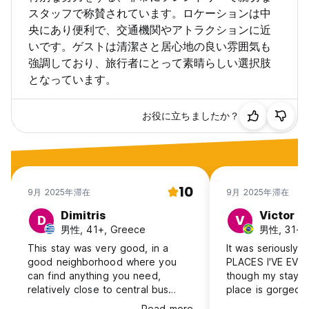
スタッフで称賛されています。ロケーションは中
央にあり便利で、交通機関やアトラクションに近
いです。ゲストは清潔さと居心地の良い雰囲気も
強調しており、旅行者にとって素晴らしい選択肢
となっています。
お役に立ちましたか？
10
9月 2025年滞在
9月 2025年滞在
Dimitris
Victor
D
V
男性, 41+, Greece
男性, 31-40
This stay was very good, in a
It was seriously 
good neighborhood where you
PLACES I'VE EVE
can find anything you need,
though my stay w
relatively close to central bus
place is gorgeous
station and the cableway to
and the staff sur
Read more