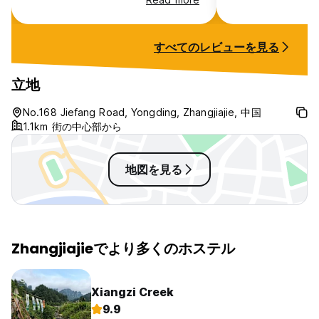
Tianmenshan. Personel is very
mile when it com
helpful and polite. Also they
guests are set at 
change towels everyday. They
and I recommend i
すべてのレビューを見る
also have laundry and drier
machine
立地
No.168 Jiefang Road, Yongding, Zhangjiajie, 中国
1.1km 街の中心部から
地図を見る
Zhangjiajieでより多くのホステル
Xiangzi Creek
9.9