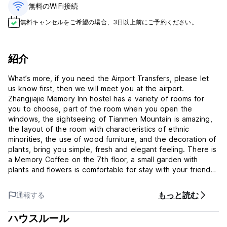
無料のWiFi接続
無料キャンセルをご希望の場合、3日以上前にご予約ください。
紹介
What’s more, if you need the Airport Transfers, please let
us know first, then we will meet you at the airport.
Zhangjiajie Memory Inn hostel has a variety of rooms for
you to choose, part of the room when you open the
windows, the sightseeing of Tianmen Mountain is amazing,
the layout of the room with characteristics of ethnic
minorities, the use of wood furniture, and the decoration of
plants, bring you simple, fresh and elegant feeling. There is
a Memory Coffee on the 7th floor, a small garden with
plants and flowers is comfortable for stay with your friends,
chatting, sunbathing, drinking tea and Coffee on the
balcony of trees and flowers, which will give you a nice
もっと読む
通報する
atmosphere.
ハウスルール