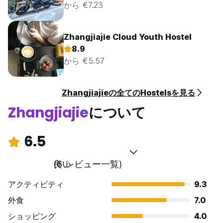
から €7.23
Zhangjiajie Cloud Youth Hostel
8.9
から €5.57
Zhangjiajieの全てのHostelsを見る
Zhangjiajie
について
6.5
良い
(6 レビュー一覧)
アクティビティ
9.3
外食
7.0
ショッピング
4.0