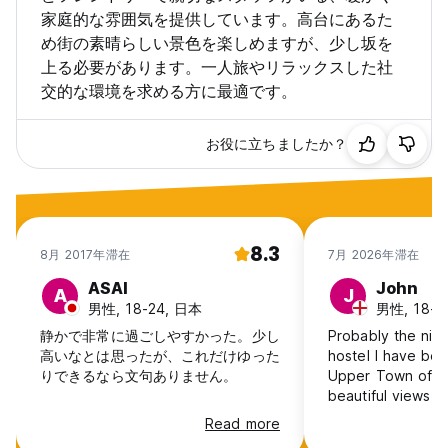
家庭的な雰囲気を提供しています。高台にあるた
め街の素晴らしい景色を楽しめますが、少し坂を
上る必要があります。一人旅やリラックスした社
交的な環境を求める方に最適です。
お役に立ちましたか？
8.3
8月 2017年滞在
7月 2026年滞在
ASAI
John
A
J
男性, 18-24, 日本
男性, 18-24
静かで非常に過ごしやすかった。少し
Probably the nice
高いなとは思ったが、これだけゆった
hostel I have been
りできるなら文句ありません。
Upper Town of Th
beautiful views ov
Quite a chilled-ou
Read more
good for relaxing