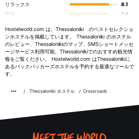
リラックス
8.1
輸送
7.9
観光
8.1
Hostelworld.com は、Thessaloniki のベストセレクショ
文化
8.3
ンホステルを掲載しています。 Thessaloniki のホステル
ナイトライフ
のレビュー、Thessalonikiのマップ、SMSショートメッセ
8.2
ージサービス利用可能。Thessalonikiでのおすすめ観光情
コストパフォーマンス
8.0
報をご覧ください。 Hostelworld.com はThessalonikiに
あるバックパッカーズホステルを予約する最適なツールで
す。
Thessaloniki ホステル
Crossroads