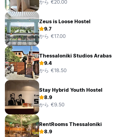
から €20.00
Zeus is Loose Hostel
9.7
から €17.00
Thessaloniki Studios Arabas
9.4
から €18.50
Stay Hybrid Youth Hostel
8.9
から €9.50
RentRooms Thessaloniki
8.9