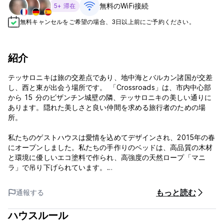
無料のWiFi接続
5+ 滞在
無料キャンセルをご希望の場合、3日以上前にご予約ください。
紹介
テッサロニキは旅の交差点であり、地中海とバルカン諸国が交差
し、西と東が出会う場所です。 「Crossroads」は、市内中心部
から 15 分のビザンチン城壁の隣、テッサロニキの美しい通りに
あります。隠れた美しさと良い仲間を求める旅行者のための場
所。
私たちのゲストハウスは愛情を込めてデザインされ、2015年の春
にオープンしました。私たちの手作りのベッドは、高品質の木材
と環境に優しいエコ塗料で作られ、高強度の天然ロープ「マニ
ラ」で吊り下げられています。
玄関先の木陰でコーヒーを飲んだり、市街のパノラマの景色を望
むバルコニーで自家製ワインを楽しんだりできます。
もっと読む
通報する
フロントの営業時間は午前 8 時から深夜 0 時までです。 (Auto-
ハウスルール
translated from original language)