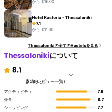
から €16.00
Hotel Kastoria - Thessaloniki
7.1
から €11.00
Thessalonikiの全てのHostelsを見る
Thessaloniki
について
8.1
素晴らしい
(254 レビュー一覧)
アクティビティ
7.9
外食
8.7
ショッピング
7.7