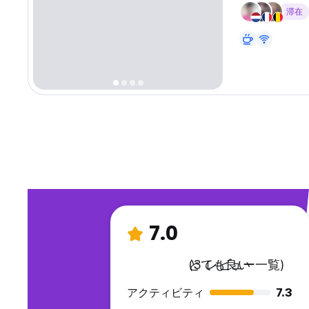
滞在
7.0
とても良い
(3 レビュー一覧)
アクティビティ
7.3