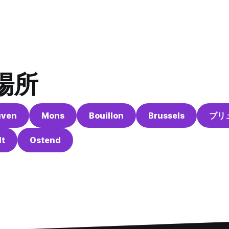
場所
uven
Mons
Bouillon
Brussels
ブリ
lt
Ostend