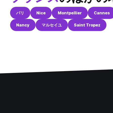
パリ
Nice
Montpellier
Cannes
Nancy
マルセイユ
Saint Tropez