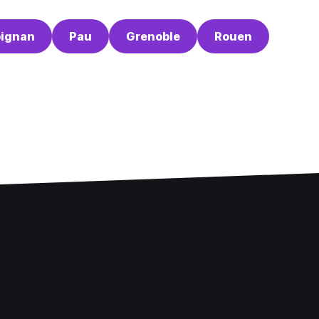
pignan
Pau
Grenoble
Rouen