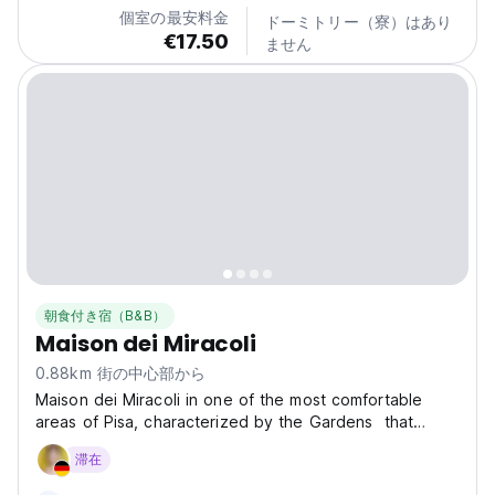
個室の最安料金
ドーミトリー（寮）はあり
€17.50
ません
朝食付き宿（B&B）
Maison dei Miracoli
0.88km 街の中心部から
Maison dei Miracoli in one of the most comfortable
areas of Pisa, characterized by the Gardens that
surround it will know offer a comfortable stay for the
滞在
duration of your stay. Located in a former 19th-century
monastery, Maison dei Miracoli offers air-conditioned...