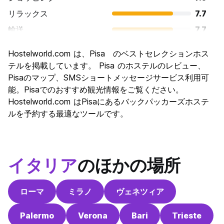
リラックス
7.7
輸送
7.7
観光
8.2
Hostelworld.com は、Pisa のベストセレクションホス
文化
8.3
テルを掲載しています。 Pisa のホステルのレビュー、
ナイトライフ
Pisaのマップ、SMSショートメッセージサービス利用可
6.7
能。Pisaでのおすすめ観光情報をご覧ください。
コストパフォーマンス
7.5
Hostelworld.com はPisaにあるバックパッカーズホステ
ルを予約する最適なツールです。
イタリア
のほかの場所
ローマ
ミラノ
ヴェネツィア
Palermo
Verona
Bari
Trieste