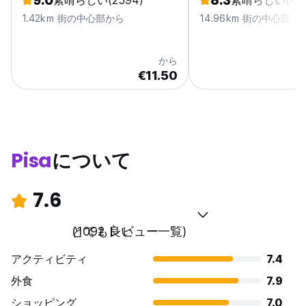
9.0
8.3
素晴らしい
(2594)
素晴らしい
(44
1.42km 街の中心部から
14.96km 街の中心部か
から
€11.50
Pisa
について
7.6
とても良い
(1092 レビュー一覧)
アクティビティ
7.4
外食
7.9
ショッピング
7.0