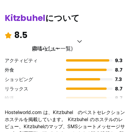
Kitzbuhel
について
8.5
素晴らしい
(3 レビュー一覧)
アクティビティ
9.3
外食
8.7
ショッピング
7.3
リラックス
8.7
輸送
8.7
観光
8.7
Hostelworld.com は、Kitzbuhel のベストセレクション
文化
8.0
ホステルを掲載しています。 Kitzbuhel のホステルのレ
ナイトライフ
ビュー、Kitzbuhelのマップ、SMSショートメッセージサ
9.3