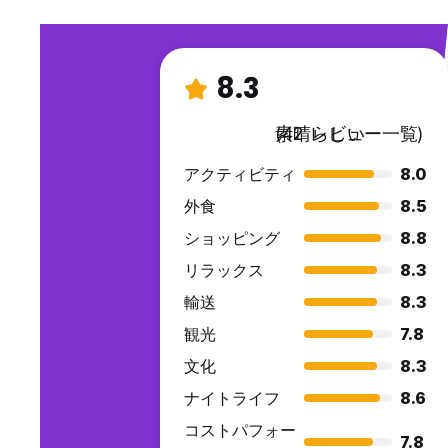
8.3
素晴らしい
(42 レビュー一覧)
アクティビティ
8.0
外食
8.5
ショッピング
8.8
リラックス
8.3
輸送
8.3
観光
7.8
文化
8.3
ナイトライフ
8.6
コストパフォー
7.8