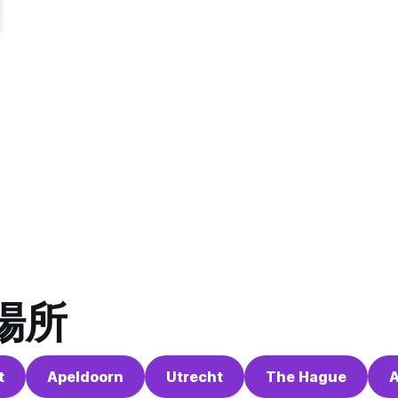
場所
t
Apeldoorn
Utrecht
The Hague
A