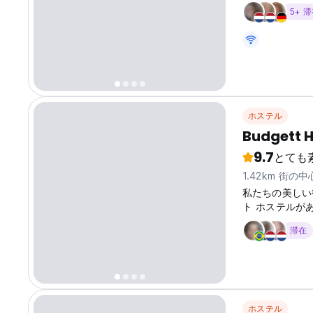
会いましょう。(Auto
5+ 
ホステル
Budgett H
9.7
とても
1.42km 街の
私たちの美しい
ト ホステルが
滞在
ホステル