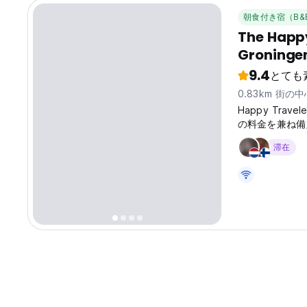
朝食付き宿（B&
The Happy
Groninge
9.4
とても
0.83km 街の
Happy Trav
の料金を兼ね備
滞在