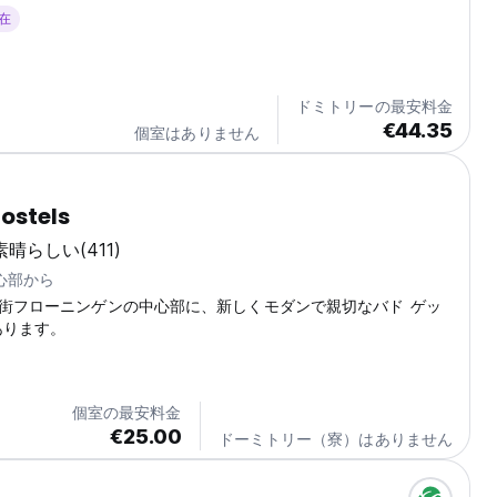
-translated from original language)
滞在
ドミトリーの最安料金
€44.35
個室はありません
ostels
素晴らしい
(411)
中心部から
街フローニンゲンの中心部に、新しくモダンで親切なバド ゲッ
あります。
個室の最安料金
€25.00
ドーミトリー（寮）はありません