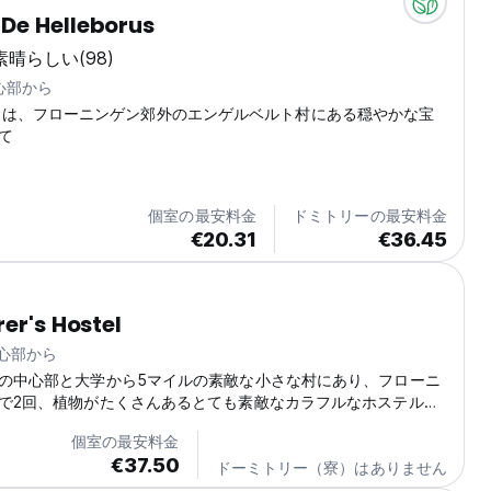
De Helleborus
素晴らしい
(98)
中心部から
borus は、フローニンゲン郊外のエンゲルベルト村にある穏やかな宝
て
個室の最安料金
ドミトリーの最安料金
€20.31
€36.45
rer's Hostel
中心部から
の中心部と大学から5マイルの素敵な小さな村にあり、フローニ
で2回、植物がたくさんあるとても素敵なカラフルなホステルで
個室の最安料金
€37.50
ドーミトリー（寮）はありません