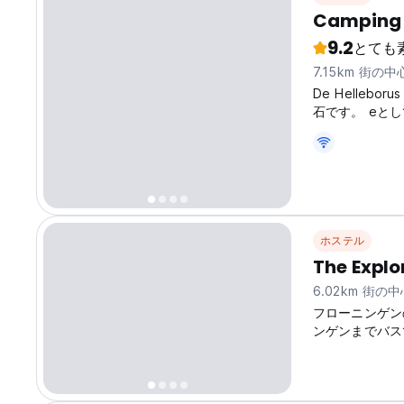
Camping 
9.2
とても
7.15km 街の
De Helle
石です。 eとし
ホステル
The Explo
6.02km 街の
フローニンゲン
ンゲンまでバス
す。