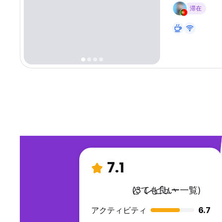
滞在
7.1
とても良い
(3 レビュー一覧)
アクティビティ
6.7