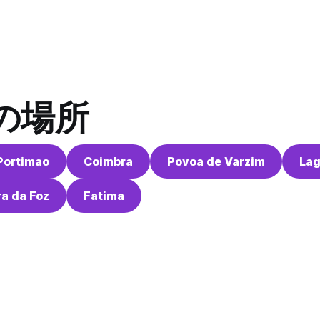
の場所
Portimao
Coimbra
Povoa de Varzim
La
ra da Foz
Fatima