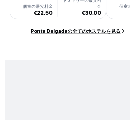
ドミトリーの最安料
個室の最安料金
金
個室の
€22.50
€30.00
€
Ponta Delgadaの全てのホステルを見る