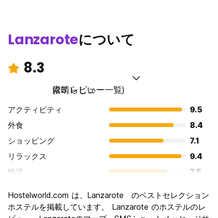
ほんの数歩の場所で目を覚まし、大西洋を征服する準備がで
きていると想像してみてください。私たちは単なるホステル
ではなく、サーフィンへの情熱があらゆる場所に息づく活気
に満ちたコミュニティです。...
Lanzarote
について
8.3
素晴らしい
(23 レビュー一覧)
アクティビティ
9.5
外食
8.4
ショッピング
7.1
リラックス
9.4
輸送
7.5
観光
8.5
Hostelworld.com は、Lanzarote のベストセレクション
文化
8.1
ホステルを掲載しています。 Lanzarote のホステルのレ