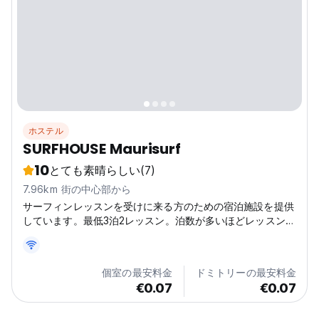
ホステル
SURFHOUSE Maurisurf
10
とても素晴らしい
(7)
7.96km 街の中心部から
サーフィンレッスンを受けに来る方のための宿泊施設を提供
しています。最低3泊2レッスン。泊数が多いほどレッスン数
も多くなります。 ご予約後、サーフィンの予定をご連絡い
ただければ、予約を確定させていただきます。 サーフィン
をする予定がない場合、または予約後24時間以内に予定をご
個室の最安料金
ドミトリーの最安料金
連絡いただけない場合は、宿泊施設が予約をキャンセルする
€0.07
€0.07
ことがあります。 カレタ・デ・ファマラにあるサーファー
の楽園、SURFHOUSE Maurisurfへようこそ！毎朝、波から