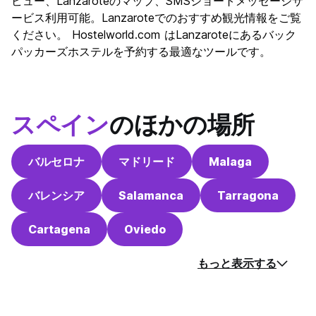
ナイトライフ
ビュー、Lanzaroteのマップ、SMSショートメッセージサ
7.0
ービス利用可能。Lanzaroteでのおすすめ観光情報をご覧
コストパフォーマンス
8.8
ください。 Hostelworld.com はLanzaroteにあるバック
パッカーズホステルを予約する最適なツールです。
スペイン
のほかの場所
バルセロナ
マドリード
Malaga
バレンシア
Salamanca
Tarragona
Cartagena
Oviedo
もっと表示する