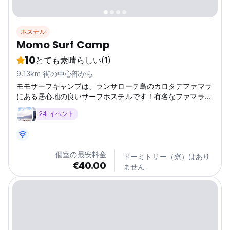
ホステル
Momo Surf Camp
10
とても素晴らしい
(1)
9.13km 街の中心部から
モモサーフキャンプは、ランサローテ島のカロタデファマラ
にある居心地の良いサーフホステルです！有名なファマラビ
ーチで波に乗ろう。海の見えるスイミングプールは、サーフ
24 イベント
トリップに最適です。 (Auto-translated from original
language)
個室の最安料金
ドーミトリー（寮）はあり
€40.00
ません