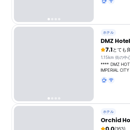
ホテル
DMZ Hote
7.1
とても
1.15km 街の
**** DMZ HOT
IMPERIAL CITY 
ideally locate
of the Imperial
ホテル
Orchid Ho
0.0
(163)