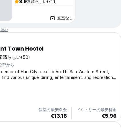
8.9
素晴らしい
(711)
空室なし
と読む
nt Town Hostel
素晴らしい
(50)
中心部から
 center of Hue City, next to Vo Thi Sau Western Street,
find various unique dining, entertainment, and recreational
el allows easy walking access to these locations, saving
e are also late-night entertainment...
個室の最安料金
ドミトリーの最安料金
€13.18
€5.96