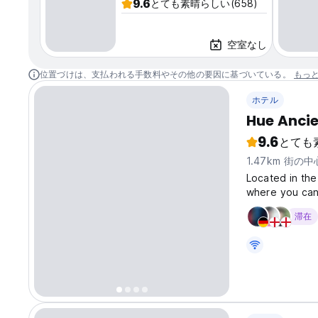
9.6
とても素晴らしい
(658)
空室なし
位置づけは、支払われる手数料やその他の要因に基づいている。
もっ
ホテル
Hue Ancie
9.6
とても
1.47km 街の
Located in the
where you can 
spots, the hot
滞在
you time. Ther