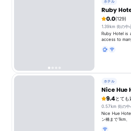
ホテル
Ruby Hote
0.0
(129)
1.39km 街の
Ruby Hotel is a
access to many
individual tou
with all amenit
ホテル
Nice Hue 
9.4
とても
0.57km 街の
Nice Hue
ン橋まで1km、