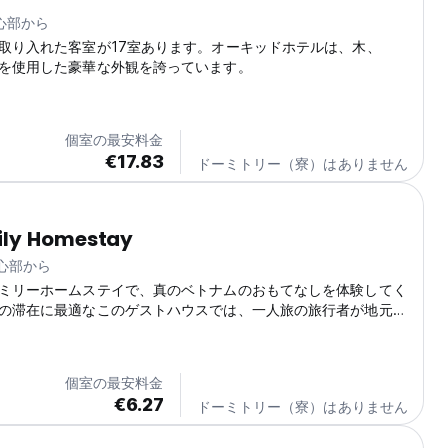
中心部から
取り入れた客室が17室あります。オーキッドホテルは、木、
を使用した豪華な外観を誇っています。
個室の最安料金
€17.83
ドーミトリー（寮）はありません
ly Homestay
中心部から
ミリーホームステイで、真のベトナムのおもてなしを体験してく
の滞在に最適なこのゲストハウスでは、一人旅の旅行者が地元の
きます。(Auto-translated from original language)
個室の最安料金
€6.27
ドーミトリー（寮）はありません