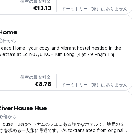
個室の最安料金
€13.13
ドーミトリー（寮）はありません
 Home
中心部から
eace Home, your cozy and vibrant hostel nestled in the
 Vietnam at Lô N07/6 KQH Kim Long (Kiệt 79 Phạm Thị
Kim Long, thành phố Huế, Việt Nam. This is more than just a
 it's a launchpad for unforgettable...
個室の最安料金
€8.78
ドーミトリー（寮）はありません
RiverHouse Hue
中心部から
iverHouse Hueはベトナムのフエにある静かなホテルで、地元の文
める一人旅に最適です。(Auto-translated from original