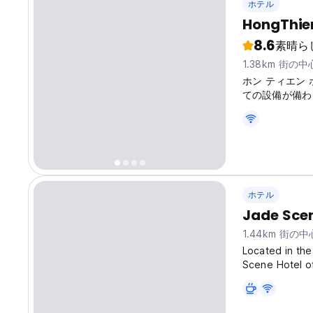
ホテル
HongThien
8.6
素晴ら
1.38km 街の
ホン ティエン
ての設備が備わ
ホテル
Jade Scen
1.44km 街の
Located in the
Scene Hotel of
exploring the a
Dong Ba Market