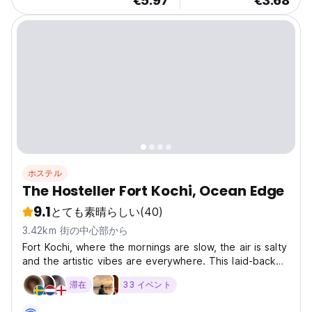
€5.97
€3.68
ホステル
The Hosteller Fort Kochi, Ocean Edge
9.1
とても素晴らしい
(40)
3.42km 街の中心部から
Fort Kochi, where the mornings are slow, the air is salty
and the artistic vibes are everywhere. This laid-back
town is influenced by several colonies such as the
滞在
33 イベント
Portuguese, Dutch, and British. The quirky cafés,
colourful street art, and rich history of...