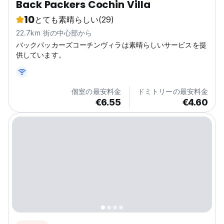
投げる漁師、マングローブの散歩、ココナッツの木、そして
Back Packers Cochin Villa
いつも手を振り返してくれる地元の人々に出会えます。カフ
10
とても素晴らしい
(29)
ェ、アート、ナイトライフを楽しみたいときは、フォートコ
チや市内中心部までわずか数分です。ここは、バックパッカ
22.7km 街の中心部から
ーの家であり、旅行者のために旅行者が建てた場所であり、
バックパッカーズコーチンヴィラは素晴らしいサービスを提
夕日、スポーツ、物語、そして真のつながりが集まる場所で
供しています。
す。夕日、スポーツ、物語が好きで、何か本物の一部になり
たいと思っているなら、きっとここが気に入るはずです。
(Auto-translated...
個室の最安料金
ドミトリーの最安料金
€6.55
€4.60