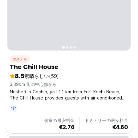
ホステル
The Chill House
8.5
素晴らしい
(59)
3.39km 街の中心部から
Nestled in Cochin, just 1.1 km from Fort Kochi Beach,
The Chill House provides guests with air-conditioned
lodging and a welcoming terrace. Its prime location
puts it within easy reach of attractions like Kochi
Biennale, Princess Street, and Vasco Da Gama...
個室の最安料金
ドミトリーの最安料金
€2.76
€4.60