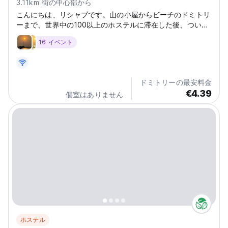
3.11km 街の中心部から
こんにちは、リシャブです。山の小屋からビーチのドミトリ
ーまで、世界中の100以上のホステルに滞在した後、ついに
自分のホステルを建てました。場所はフォートコチからわず
16 イベント
か7分の美しいウォーターフロントです。ここは特別な場所
です。ホステルは穏やかな入り江に囲まれているため、さざ
波の音で目覚め、その音を聞きながら眠りにつき、すぐそば
で生活できます。夕日を追いかけたり、豪華なボートに乗る
ドミトリーの最安料金
必要はありません。外に出てチャイを飲み、入り江の空が金
€4.39
個室はありません
色とピンクに変わるのを見てください。バドミントンコート
もあるので、朝はゲームから始めて、鳥のさえずり、漁師の
仕事、水面にゆっくりと昇る太陽を眺めることができます。
これらすべてが雰囲気の一部です。ドミトリーはシンプルで
居心地が良く、バックウォーターを一日中眺めていたい本物
の旅行者のために作られています。清潔なベッド、良いバス
ルーム、くつろげるスペースがたくさんあります。共用エリ
アは、のんびりとした午後、物語の交換、「今日はただリラ
ックスしたい」という気分に最適です。雰囲気は社交的です
が、決して強制的ではないので、いつも一緒に過ごせる人
や、自分の場所と呼べる静かな場所が見つかります。そして
一番良い点は？両方の良いところ取りができることです。こ
の場所では、ケララの村の生活のありのままの美しさ、網を
ホステル