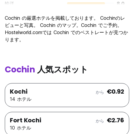
輸送
8.0
観光
7.9
Cochin の厳選ホテルを掲載しております。 Cochinのレ
文化
8.5
ビューと写真。 Cochin のマップ。Cochin でご予約。
ナイトライフ
Hostelworld.comでは Cochin でのベストレートが見つか
5.5
ります。
コストパフォーマンス
8.0
Cochin
人気スポット
Kochi
€0.92
から
14 ホテル
Fort Kochi
€2.76
から
10 ホテル