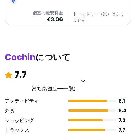
個室の最安料金
ドーミトリー（寮）はあり
€3.06
ません
Cochin
について
7.7
とても良い
(81 レビュー一覧)
アクティビティ
8.1
外食
8.4
ショッピング
7.2
リラックス
7.7