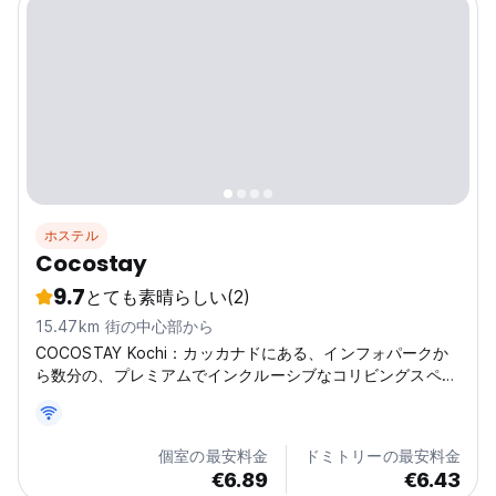
ホステル
Cocostay
9.7
とても素晴らしい
(2)
15.47km 街の中心部から
COCOSTAY Kochi：カッカナドにある、インフォパークか
ら数分の、プレミアムでインクルーシブなコリビングスペー
ス。バックパッカー、デジタルノマド、ソーシャルゲストス
タイルでの滞在に最適です。(Auto-translated from original
language)
個室の最安料金
ドミトリーの最安料金
€6.89
€6.43