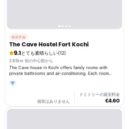
ホステル
The Cave Hostel Fort Kochi
9.1
とても素晴らしい
(12)
2.83km 街の中心部から
The Cave house in Kochi offers family rooms with
private bathrooms and air-conditioning. Each room
includes a dining area, balcony, and yukata.
Exceptional Facilities: Guests enjoy free bicycles, a
garden, and a terrace. Additional amenities include a
ドミトリーの最安料金
fitness...
€4.60
個室はありません