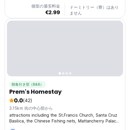
個室の最安料金
ドーミトリー（寮）はあり
€2.99
ません
朝食付き宿（B&B）
Prem's Homestay
0.0
(42)
3.15km 街の中心部から
attractions including the St.Francis Church, Santa Cruz
Basilica, the Chinese Fishing nets, Mattancherry Palace
and the Jewish quarter (Jew Town)