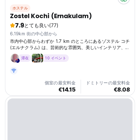
ホステル
Zostel Kochi (Ernakulam)
7.9
とても良い
(77)
6.19km 街の中心部から
市内中心部からわずか 1.7 km のところにあるゾステル コチ
(エルナクラム) は、芸術的な雰囲気、美しいインテリア、風
変わりな壁アート、そして明るい色の飛び散りによって打ち
滞在
10 イベント
砕かれたモノクロの配色を備えたビジョンです。
個室の最安料金
ドミトリーの最安料金
€14.15
€8.08