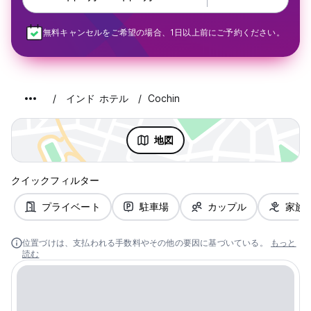
無料キャンセルをご希望の場合、1日以上前にご予約ください。
インド ホテル
Cochin
地図
クイックフィルター
プライベート
駐車場
カップル
家族
位置づけは、支払われる手数料やその他の要因に基づいている。
もっと
読む