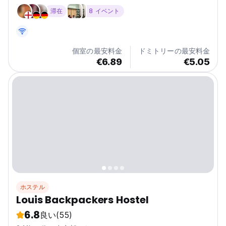
は、フォート コチのポルトガルの家々に囲まれており、す
滞在
8 イベント
べての人気スポットが近くにあります。
個室の最安料金
ドミトリーの最安料金
€6.89
€5.05
ホステル
Louis Backpackers Hostel
6.8
良い
(55)