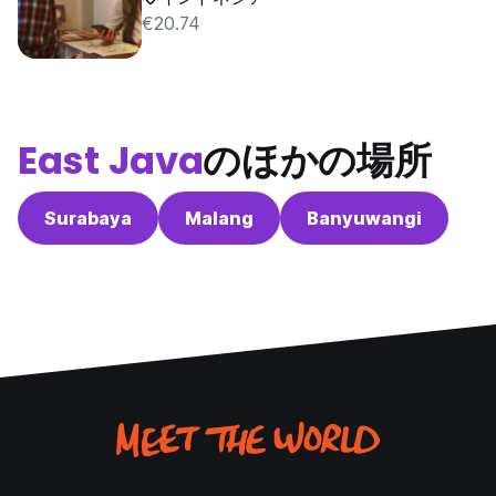
€20.74
East Java
のほかの場所
Surabaya
Malang
Banyuwangi