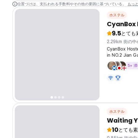
位置づけは、支払われる手数料やその他の要因に基づいている。
もっ
ホステル
CyanBox 
9.5
とても
2.29km 街の
CyanBox Hostel
in NO.2 Jian G
5+ 
ホステル
Waiting Y
10
とても素
0.85km 街の