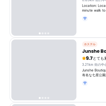
Location: Locat
minute walk to
the city’s lan
Lakes' scenic a
ホステル
Junshe Bo
9.7
とても
3.21km 街の
Junshe Bo
有名な七星公園か
きます。