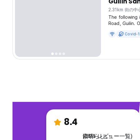
Guilin S
2.31km 街の
The following 
Road, Guili
门，往建干路方向20
Covid
a residential a
easy...
8.4
素晴らしい
(394 レビュー一覧)