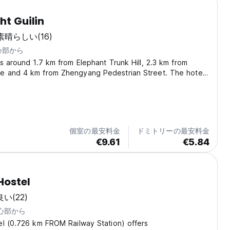
ht Guilin
素晴らしい
(16)
中心部から
s around 1.7 km from Elephant Trunk Hill, 2.3 km from
 and 4 km from Zhengyang Pedestrian Street. The hotel
 rooms. The units in the hotel are fitted with a kettle. The
om is equipped with a shower,...
個室の最安料金
ドミトリーの最安料金
€9.61
€5.84
Hostel
良い
(22)
中心部から
el (0.726 km FROM Railway Station) offers