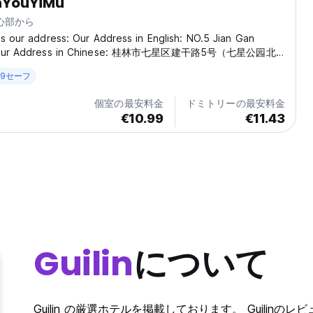
anYouYiMu
中心部から
is our address: Our Address in English: NO.5 Jian Gan
n. Our Address in Chinese: 桂林市七星区建干路5号（七星公园北
米） Our Name in Chinese: 桂林三又一木酒店 Situated in
-19セーフ
rea, you have access to all the hustle and bustle within
個室の最安料金
ドミトリーの最安料金
€10.99
€11.43
Guilin
について
Guilin の厳選ホテルを掲載しております。 Guilinのレビュ