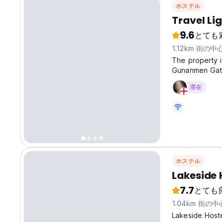
ホステル
Travel Lig
9.6
とても
1.12km 街の
The property i
Gunanmen Gate
features family
滞在
private bathro
ホステル
Lakeside 
7.7
とても
1.04km 街の
Lakeside Host