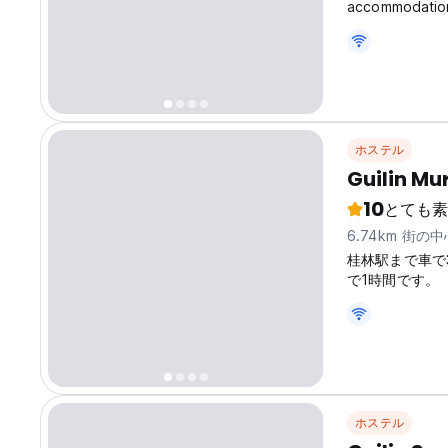
accommodations
lake, Guests ca
All rooms are 
ホステル
Guilin Mu
10
とても素
6.74km 街の
桂林駅まで車で
で1時間です。
ホステル