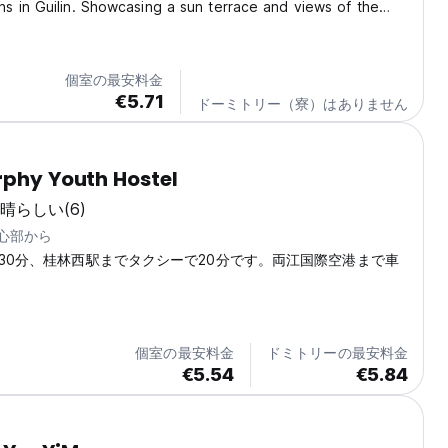
 in Guilin. Showcasing a sun terrace and views of the
n enjoy the on-site bar. You will find a kettle in the room.
equipped with a private bathroom fitted with...
個室の最安料金
€5.71
ドーミトリー（寮）はありません
rphy Youth Hostel
晴らしい
(6)
中心部から
30分、桂林西駅までタクシーで20分です。両江国際空港まで車
個室の最安料金
ドミトリーの最安料金
€5.54
€5.84