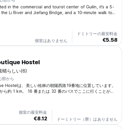
ed in the commercial and tourist center of Guilin, it’s a 5-
 the Li River and Jiefang Bridge, and a 10-minute walk to
dmark 'Elephant Trunk Hill' and the 'Two Rivers and Four
rea. Downstairs is the...
ドミトリーの最安料金
€5.58
個室はありません
utique Hostel
素晴らしい
(6)
中心部から
utique Hostelは、美しい桂林の朝陽西路19番地に位置しています。
ら約 1 km。 16 番または 32 番のバスでここに行くことがで
個室の最安料金
€8.12
ドーミトリー（寮）はありません