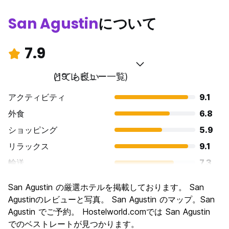
San Agustin
について
7.9
とても良い
(19 レビュー一覧)
アクティビティ
9.1
外食
6.8
ショッピング
5.9
リラックス
9.1
輸送
7.3
観光
9.4
San Agustin の厳選ホテルを掲載しております。 San
文化
9.4
Agustinのレビューと写真。 San Agustin のマップ。San
ナイトライフ
Agustin でご予約。 Hostelworld.comでは San Agustin
5.3
でのベストレートが見つかります。
コストパフォーマンス
9.1