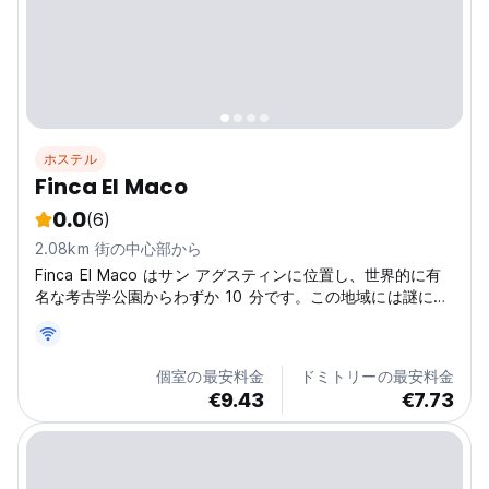
ホステル
Finca El Maco
0.0
(6)
2.08km 街の中心部から
Finca El Maco はサン アグスティンに位置し、世界的に有
名な考古学公園からわずか 10 分です。この地域には謎に満
ちた人々が住んでおり、その遺産は多くの墓や地域中に点在
する何百もの石像に残されています。 庭園の景色を望め、
レストランと共用キッチンを提供しています。カントリーハ
個室の最安料金
ドミトリーの最安料金
ウスではWiFiと専用駐車場を無料で利用できます。バーベキ
€9.43
€7.73
ュー設備、ランドリーサービス、ビジネス設備（ファクス、
コピー機など）を提供しています。 私たちの農場では、天
然素材で作られた非常に独創的な部屋で寝ることができま
す。自然の中でリラックスできる理想的な環境で、コロンビ