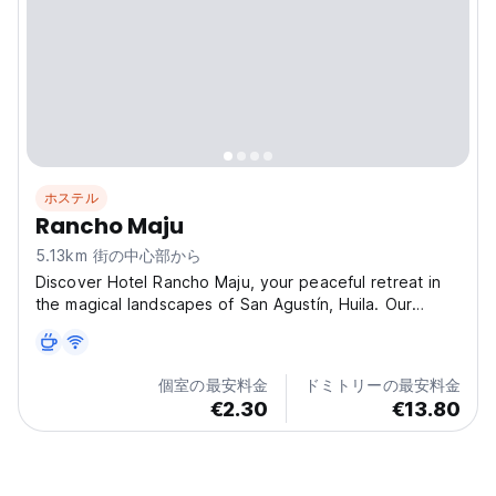
ホステル
Rancho Maju
5.13km 街の中心部から
Discover Hotel Rancho Maju, your peaceful retreat in
the magical landscapes of San Agustín, Huila. Our
recently renovated hotel combines comfort, nature,
and warm Colombian hospitality to offer a truly relaxing
stay. Wake up to stunning garden and mountain...
個室の最安料金
ドミトリーの最安料金
€2.30
€13.80