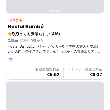
ホステル
Hostal Bambú
9.9
とても素晴らしい
(416)
0.9km 街の中心部から
Hostal Bambúは、バックパッカーや世界中の旅人と交流し
たい人向けのホステルです。私たちは多くの共通エリア、整
理されたキッチン、ランドリーサービスなどを提供していま
す。また温水シャワー、無料のコーヒー、朝食（追加料
金）、景色が綺麗なテラスなどのすべての基本的なサービス
個室の最安料金
ドミトリーの最安料金
を提供する経済的なホステルです。ホステルの雰囲気は暖か
€5.52
€6.07
くフレンドリーなスタッフが出迎えてくれます。 私たちの
ホステルはサンアグスティンの街中に位置し小さな丘の上に
あり、素晴らしい景観を見ることができます。サンアグステ
ィンとその周辺のレストラン、銀行、バーなどの中央広場か
ら徒歩5〜7分です。近くには、レストラン、ATM、市内中
心部など、必要なサービスがすべてあります。さらに、考古
学公園やその他多くの観光スポットが徒歩圏内にありま