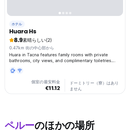
ホテル
Huara Hs
8.9
素晴らしい
(2)
0.47km 街の中心部から
Huara in Tacna features family rooms with private
bathrooms, city views, and complimentary toiletries.
Each room is equipped with a shower, TV, and free
WiFi. Guests can enjoy the convenience of a 24-hour
front desk, full-day security, and paid parking. A...
個室の最安料金
ドーミトリー（寮）はあり
€11.12
ません
ペルー
のほかの場所