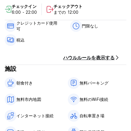
チェックイン
チェックアウト
屋外プールで泳いでリフレッシュしたり、屋根付きのリビングエ
6:00 - 22:00
までの 12:00
リアで本を読みながら休息をお楽しみください。
クレジットカード使用
無料のW-LANとホテルに直接ある無料駐車場を提供しています。
門限なし
可
アタテュルク通り、アンタルヤのヤシの木通りまでは徒歩約 10
税込
分です。ここでは、歴史的な「ハドリアヌスの門」を訪れること
ができます。たくさんのカフェやレストランがあり、ゆっくりと
過ごすことができ、その通りにはショッピングの機会もたくさん
ハウルルールを表示する
あります。
施設
空港または中央バスステーションとの往復送迎を有料でご利用い
ただけます。
朝食付き‎
無料パーキング
ホテルのマネージャーによる全額保険付きのレンタカーを借りる
こともできます。
無料市内地図
無料のWiFi接続
ホテルのスタッフは英語、ドイツ語、トルコ語、ロシア語を話す
ことができます。 (Auto-translated from original language)
インターネット接続
自転車置き場