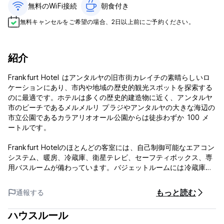
無料のWiFi接続
朝食付き‎
無料キャンセルをご希望の場合、2日以上前にご予約ください。
紹介
Frankfurt Hotel はアンタルヤの旧市街カレイチの素晴らしいロ
ケーションにあり、市内や地域の歴史的観光スポットを探索する
のに最適です。ホテルは多くの歴史的建造物に近く、アンタルヤ
市のビーチであるメルメルリ プラジやアンタルヤの大きな海辺の
市立公園であるカラアリオオール公園からは徒歩わずか 100 メ
ートルです。
Frankfurt Hotelのほとんどの客室には、自己制御可能なエアコン
システム、暖房、冷蔵庫、衛星テレビ、セーフティボックス、専
用バスルームが備わっています。バジェットルームには冷蔵庫も
デスクもありません。
もっと読む
通報する
新鮮なフルーツを含む豪華なビュッフェ式朝食をお楽しみくださ
い。静かな中庭、サンテラス、または旧市街、タウルス山脈、海
ハウスルール
の素晴らしい景色を望む屋上テラスでお楽しみいただけます。