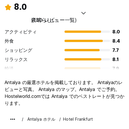
8.0
素晴らしい
(130 レビュー一覧)
アクティビティ
8.0
外食
8.4
ショッピング
7.7
リラックス
8.1
輸送
7.9
観光
8.3
Antalya の厳選ホテルを掲載しております。 Antalyaのレ
文化
8.3
ビューと写真。 Antalya のマップ。Antalya でご予約。
ナイトライフ
Hostelworld.comでは Antalya でのベストレートが見つか
7.4
ります。
コストパフォーマンス
7.8
Antalya ホテル
Hotel Frankfurt