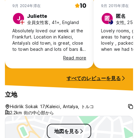
10
9月 2024年滞在
9月 2015年滞在
Juliette
匿名
J
匿
全員女性客, 41+, England
女性, 25-30,
Absolutely loved our week at the
Lovely rooms, gre
Frankfurt. Location in Kaleici,
areas to hang out
Antalya’s old town, is great, close
lovely , packed u
to town beach and lots of bars &
when we had to l
restaurants. The warm welcome
Read more
from Mustafa & lovely breakfasts
(usual Turkish brekkie stuff plus
different dishes every day) we’re
すべてのレビューを見る
wonderful. Terrace where you can
make a cuppa and watch the
world go by in the street below
立地
was great. The decor is old
school but all solid and in good
Hidirlik Sokak 17/Kaleici, Antalya, トルコ
condition - comfy beds, hot
2.2km 街の中心部から
showers, cold air con. Looking
forward to going again.
地図を見る