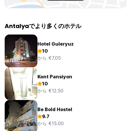
Antalyaでより多くのホテル
Hotel Guleryuz
10
から €7.05
Kont Pansiyon
10
から €12.50
Be Bold Hostel
9.7
から €15.00