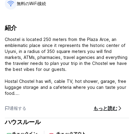
無料のWiFi接続
紹介
Chostel is located 250 meters from the Plaza Arce, an
emblematic place since it represents the historic center of
Uyuni, in a radius of 350 square meters you will find
markets, ATMs, pharmacies, travel agencies and everything
the traveler needs to plan your trip in the Chostel we have
the best vibes for our guests.
Hostal Chostel has wifi, cable TV, hot shower, garage, free
luggage storage and a cafeteria where you can taste your
food.
もっと読む
通報する
Chostel Policy and Condition:
ハウスルール
Cancellation Policy: 1 days before arrival.In case of a late
cancellation or No Show, you will be charged the first night
チェックイン
チェックアウト