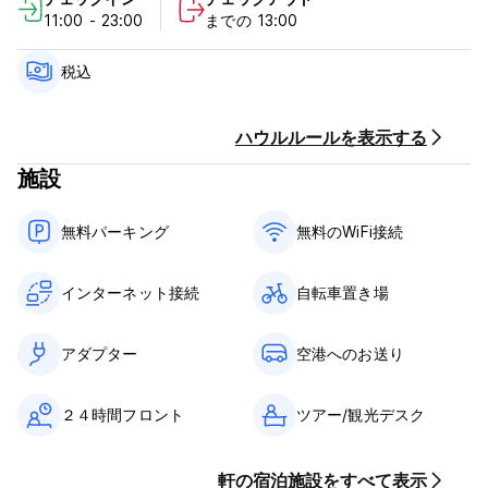
of your stay.
11:00 - 23:00
までの 13:00
Check in from 11.30 to 23.00
Check out before 11.00
税込
Payment upon arrival by cash
Taxes included
ハウルルールを表示する
Breakfast not included
施設
General:
24 hours reception.
無料パーキング
無料のWiFi接続
No curfew
No special conditions
インターネット接続
自転車置き場
アダプター
空港へのお送り
２４時間フロント
ツアー/観光デスク
軒の宿泊施設をすべて表示