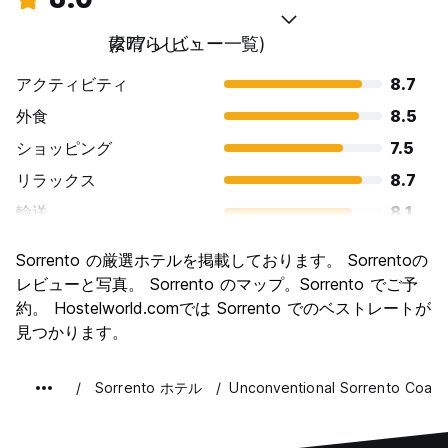
素晴らしい
(277 レビュー一覧)
アクティビティ
8.7
外食
8.5
ショッピング
7.5
リラックス
8.7
輸送
8.1
観光
8.4
Sorrento の厳選ホテルを掲載しております。 Sorrentoの
文化
8.0
レビューと写真。 Sorrento のマップ。Sorrento でご予
ナイトライフ
約。 Hostelworld.comでは Sorrento でのベストレートが
6.9
見つかります。
コストパフォーマンス
7.3
Sorrento ホテル
Unconventional Sorrento Coast