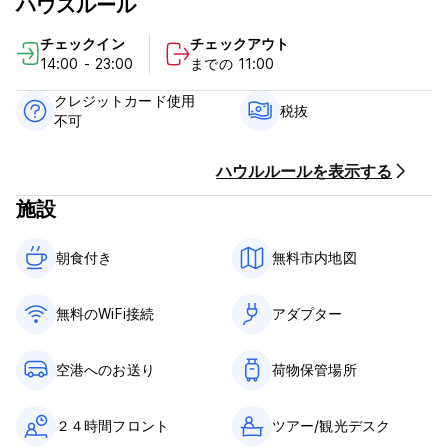
ハウスルール
250 m先です）
チェックイン
チェックアウト
車でお越しの場合は、ホテルから290メートル離れたガレージに
14:00 - 23:00
までの 11:00
無料で駐車できます。
クレジットカード使用
ソレントコーストでお待ちしております！
税抜
不可
型破りなソレントコーストのポリシーと条件：
ハウルルールを表示する
キャンセルポリシー：到着の72時間前。キャンセルが遅れたり、
施設
ノーショーの場合は、滞在の最初の夜に課金されます。
チェックインは14:00から00:00までです。
朝食付き‎
無料市内地図
11:00までにチェックアウトしてください。
到着時に現金、クレジットカードでお支払いください。
無料のWiFi接続
アダプター
この宿泊施設では、到着前にカードを事前承認する場合がありま
す。
空港へのお送り
荷物保管場所
1名1泊あたり1.00ユーロの市税は含まれていません
朝食込み
２４時間フロント
ツアー/観光デスク