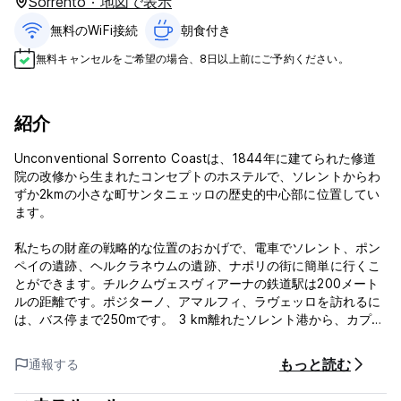
Sorrento · 地図で表示
無料のWiFi接続
朝食付き‎
無料キャンセルをご希望の場合、8日以上前にご予約ください。
紹介
Unconventional Sorrento Coastは、1844年に建てられた修道
院の改修から生まれたコンセプトのホステルで、ソレントからわ
ずか2kmの小さな町サンタニェッロの歴史的中心部に位置してい
ます。
私たちの財産の戦略的な位置のおかげで、電車でソレント、ポン
ペイの遺跡、ヘルクラネウムの遺跡、ナポリの街に簡単に行くこ
とができます。チルクムヴェスヴィアーナの鉄道駅は200メート
ルの距離です。ポジターノ、アマルフィ、ラヴェッロを訪れるに
は、バス停まで250mです。 3 km離れたソレント港から、カプリ
島とイスキア島に乗り出すことができます。
もっと読む
通報する
ビーチクラブのパートナーである「リドメタマーレ」まで4km
で、車とバスの両方でアクセスできます（停留所は宿泊施設から