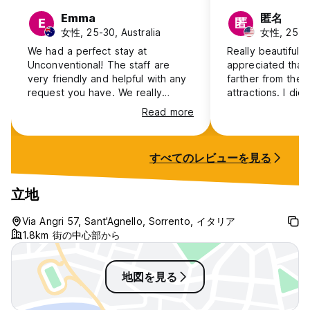
Emma
匿名
E
匿
女性, 25-30, Australia
女性, 25-3
We had a perfect stay at
Really beautiful ho
Unconventional! The staff are
appreciated that i
very friendly and helpful with any
farther from the m
request you have. We really
attractions. I didn
appreciated the shuttle service to
have had a great
Read more
and from Sorrento, and help with
down the street 
booking ferry tickets. Breakfast
into the center o
was included which was great and
was a bummer. Th
すべてのレビューを見る
the staff allowed us to stay by the
going to and fro
pool after checking out for a few
but you need to 
hours. The room was spotless and
in advance! Good
立地
comfortable. Would definitely stay
friendly staff
again next time I’m in Sorrento!
Via Angri 57, Sant'Agnello, Sorrento, イタリア
1.8km 街の中心部から
地図を見る