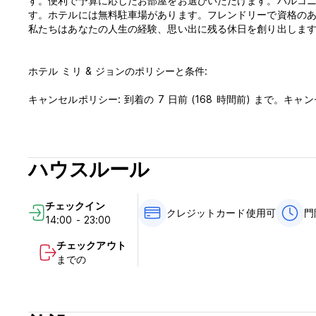
す。便利で予算に応じたお部屋をお選びいただけます。バルコニー
す。ホテルには無料駐車場があります。フレンドリーで資格の
私たちはあなたの人生の経験、思い出に残る休日を創り出しま
ホテル ミリ & ジョンのポリシーと条件:
キャンセルポリシー: 到着の 7 日前 (168 時間前) まで
課金されます。
チェックインは14時から。
11:00前にチェックアウトしてください。
ハウスルール
フロント営業時間は08:00～22:00です。チェックインは24時
到着時に現金、クレジットカード、デビットカードでお支払い
チェックイン
クレジットカード使用可
門
14:00 - 23:00
税金が含まれています。
チェックアウト
朝食は含まれません - 1 名あたり 1 日あたり 80 UAH (2 ユー
までの
門限はありません。
(Auto-translated from original language)