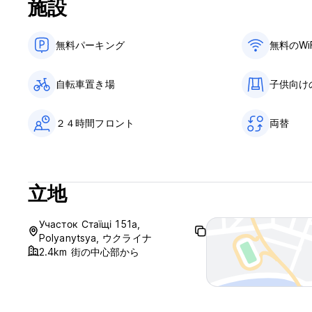
施設
無料パーキング
無料のWi
自転車置き場
子供向け
２４時間フロント
両替
立地
Участок Стаїщі 151а,
Polyanytsya, ウクライナ
2.4km 街の中心部から