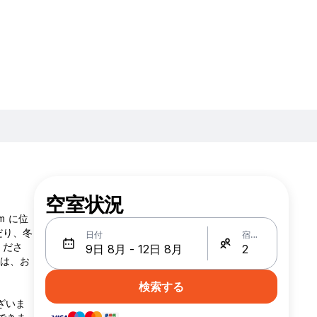
空室状況
km に位
だり、冬
日付
宿泊人数
くださ
ルは、お
検索する
ざいま