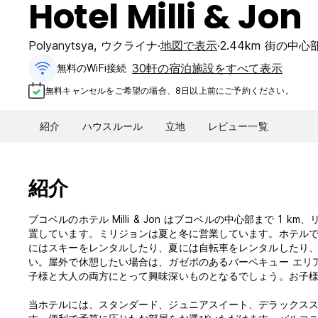
Hotel Milli & Jon
Polyanytsya
,
ウクライナ
地図で表示
2.44km 街の中心
30軒の宿泊施設をすべて表示
無料のWiFi接続
無料キャンセルをご希望の場合、8日以上前にご予約ください。
紹介
ハウスルール
立地
レビュー一覧
紹介
ブコベルのホテル Milli & Jon はブコベルの中心部まで 1 km、リフト 
置しています。ミリジョンは夏と冬に営業しています。ホテル
にはスキーをレンタルしたり、夏には自転車をレンタルしたり
い。屋外で休憩したい場合は、ガゼボのあるバーベキュー エリ
子様と大人の両方にとって興味深いものとなるでしょう。お子
当ホテルには、スタンダード、ジュニアスイート、デラックスス