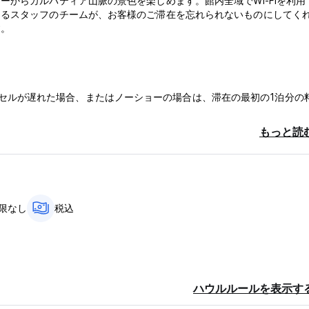
からカルパティア山脈の景色を楽しめます。館内全域でWi-Fiを利用
あるスタッフのチームが、お客様のご滞在を忘れられないものにしてく
す。
。キャンセルが遅れた場合、またはノーショーの場合は、滞在の最初の1泊分の
もっと読
間可能です。
ください。ホステルは到着前にカードの事前承認を行う場合があります
限なし
税込
ロ) から。
ハウルルールを表示す