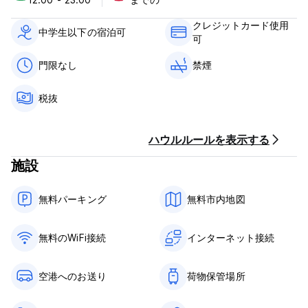
1. キャンセルポリシー: ご到着の 1 日前まで。
 チェックイン日の24時間以上前であればキャンセル料はかかり
クレジットカード使用
ません
中学生以下の宿泊可
可
 チェックイン日から 24 時間以内には 1 泊分の料金が課金され
ます
門限なし
禁煙
 ノーショーの場合、返金はありません（全額請求されます）。
2. チェックインは12:00～23:00までとなります。
税抜
3. 正午11:00前にチェックアウトしてください。
4. 到着時に現金でお支払いください。クレジットカードがご利用
いただけます。
ハウルルールを表示する
5. フロント営業時間は24時間365日です。
6. 年齢制限: 18 歳以上。
施設
7. 税金は含まれていません。12%。
8. 朝食は含まれておりません。
9. ペットは飼わない。
無料パーキング
無料市内地図
無料のWiFi接続
インターネット接続
(Auto-translated from original language)
空港へのお送り
荷物保管場所