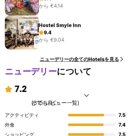
から €4.14
Hostel Smyle Inn
9.4
から €9.04
ニューデリーの全てのHotelsを見る
ニューデリー
について
7.2
とても良い
(315 レビュー一覧)
アクティビティ
7.5
外食
7.4
ショッピング
7.5