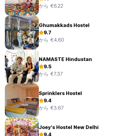
から €6.22
Ghumakkads Hostel
9.7
から €4.60
NAMASTE Hindustan
9.5
から €7.37
Sprinklers Hostel
9.4
から €3.67
Joey's Hostel New Delhi
9.4