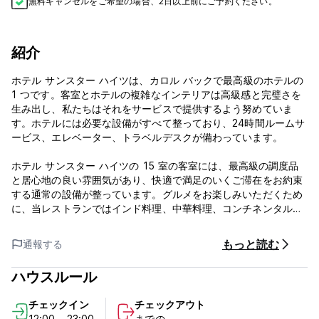
無料キャンセルをご希望の場合、2日以上前にご予約ください。
紹介
ホテル サンスター ハイツは、カロル バックで最高級のホテルの
1 つです。客室とホテルの複雑なインテリアは高級感と完璧さを
生み出し、私たちはそれをサービスで提供するよう努めていま
す。ホテルには必要な設備がすべて整っており、24時間ルームサ
ービス、エレベーター、トラベルデスクが備わっています。
ホテル サンスター ハイツの 15 室の客室には、最高級の調度品
と居心地の良い雰囲気があり、快適で満足のいくご滞在をお約束
する通常の設備が整っています。グルメをお楽しみいただくため
に、当レストランではインド料理、中華料理、コンチネンタル料
理をお楽しみいただけます。最大 30 名までのゲストを対象とし
た社交イベントや公式会議を開催し、イベント用の飲食サービス
もっと読む
通報する
を提供することもできます。私たちは、さらに一歩進んで、快適
で楽しい体験を提供する生活空間を創造することを信じていま
ハウスルール
す。
チェックイン
チェックアウト
***宿泊施設のポリシーと条件:
12:00 - 23:00
までの