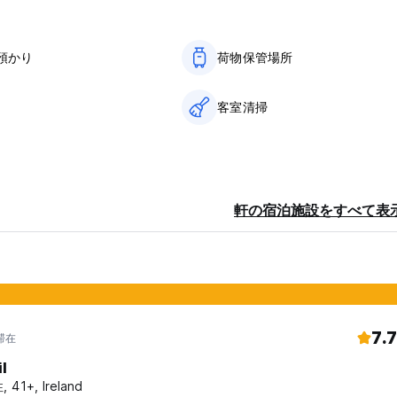
預かり
荷物保管場所
客室清掃
軒の宿泊施設をすべて表
7.7
滞在
l
 41+, Ireland