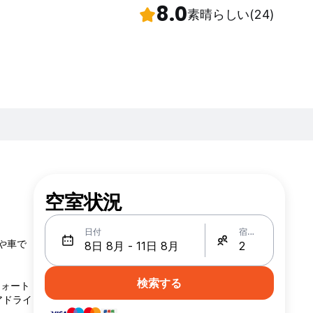
8.0
素晴らしい
(24)
空室状況
日付
宿泊人数
や車で
検索する
フォート
アドライ