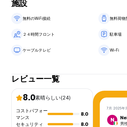
施設
無料のWiFi接続
無料荷物
２４時間フロント
駐車場
ケーブルテレビ
Wi-Fi
レビュー一覧
8.0
素晴らしい
(24)
7月 2025年
コストパフォー
8.0
マンス
Nei
N
男性,
セキュリティ
8.0