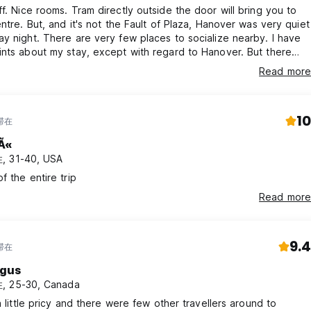
l bring you to
entre. But, and it's not the Fault of Plaza, Hanover was very quiet
 night. There are very few places to socialize nearby. I have
nts about my stay, except with regard to Hanover. But there
haps I need to spend longer in the city than a single night.
Read more
10
滞在
Ã«
, 31-40, USA
f the entire trip
Read more
9.4
滞在
gus
, 25-30, Canada
 a little pricy and there were few other travellers around to