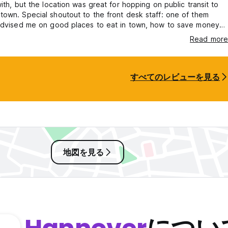
with, but the location was great for hopping on public transit to
own. Special shoutout to the front desk staff: one of them
 advised me on good places to eat in town, how to save money
ins, and even made inquiries on the phone for me. The breakfast
Read more
 but I felt mislead by the app because it says breakfast was
I paid about 10€).
すべてのレビューを見る
地図を見る