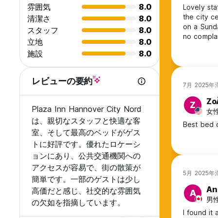
雰囲気
8.0
Lovely staff. Nice rooms. Tram directly outside the door wil
the city c
清潔さ
8.0
on a Sunday
スタッフ
8.0
no complai
立地
8.0
again, per
施設
8.0
レビューの要約
7月 2025年
Zo
Z
Plaza Inn Hannover City Nord
女性
は、親切なスタッフと快適な客
Best bed o
室、そして最高のベッドがゲス
トに好評です。優れたロケーシ
ョンにあり、公共交通機関への
アクセスが容易で、街の散策が
5月 2025年
簡単です。一部のゲストは少し
An
高価だと感じ、社交的な雰囲気
A
男性
の欠如を指摘しています。
I found it