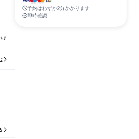
予約はわずか2分かかります
即時確認
れま
む
る