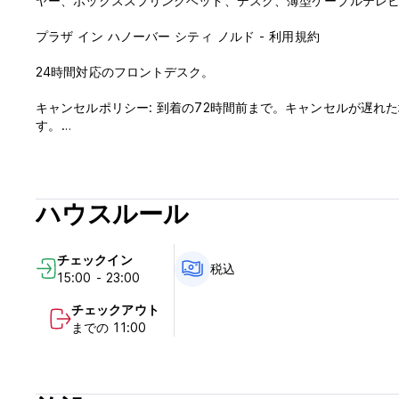
ヤー、ボックススプリングベッド、デスク、薄型ケーブルテレビが
プラザ イン ハノーバー シティ ノルド - 利用規約
24時間対応のフロントデスク。
キャンセルポリシー: 到着の72時間前まで。キャンセルが遅れ
す。
チェックインは15:00～23:00までとなります。
11:00前にチェックアウトしてください。
ハウスルール
到着時に現金、クレジットカード、デビットカードでお支払い
この施設では、到着前にカードの事前承認を行う場合がありま
税金が含まれています。
チェックイン
税込
15:00 - 23:00
朝食込み。
門限はありません。
チェックアウト
(Auto-translated from original language)
までの 11:00