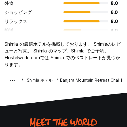
外食
8.0
ショッピング
6.0
リラックス
8.0
輸送
4.0
観光
8.0
Shimla の厳選ホテルを掲載しております。 Shimlaのレビ
文化
8.0
ューと写真。 Shimla のマップ。Shimla でご予約。
ナイトライフ
Hostelworld.comでは Shimla でのベストレートが見つか
4.7
ります。
コストパフォーマンス
6.0
Shimla ホテル
Banjara Mountain Retreat Chail Hill