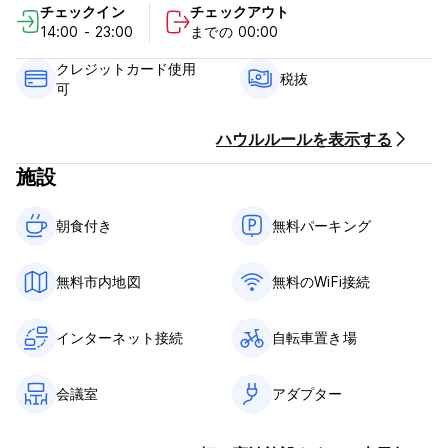
チェックイン
チェックアウト
Check in from 14:00 to 23:00.
14:00 - 23:00
までの 00:00
Check out before 12:00 noon.
Taxes not included - 12%
クレジットカード使用
Breakfast included.
税抜
可
No curfew.
Child friendly.
Non-smoking in the room but have a smoking area.
ハウルルールを表示する
施設
朝食付き‎
無料パーキング
無料市内地図
無料のWiFi接続
インターネット接続
自転車置き場
会議室
アダプター