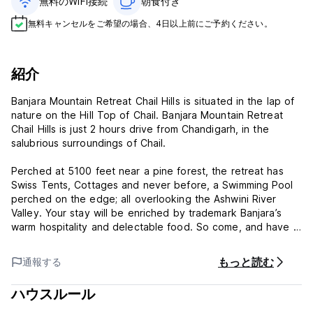
無料のWiFi接続
朝食付き‎
無料キャンセルをご希望の場合、4日以上前にご予約ください。
紹介
Banjara Mountain Retreat Chail Hills is situated in the lap of
nature on the Hill Top of Chail. Banjara Mountain Retreat
Chail Hills is just 2 hours drive from Chandigarh, in the
salubrious surroundings of Chail.
Perched at 5100 feet near a pine forest, the retreat has
Swiss Tents, Cottages and never before, a Swimming Pool
perched on the edge; all overlooking the Ashwini River
Valley. Your stay will be enriched by trademark Banjara’s
warm hospitality and delectable food. So come, and have a
new Banjara experience.
もっと読む
通報する
***Property Policies***
Cancellation policy: 3 days before arrival. In case of a late
ハウスルール
cancellation or No Show, you will be charged the first night
of your stay.