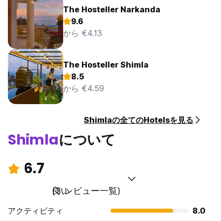
The Hosteller Narkanda
9.6
から €4.13
The Hosteller Shimla
8.5
から €4.59
Shimlaの全てのHotelsを見る
Shimla
について
6.7
良い
(3 レビュー一覧)
アクティビティ
8.0