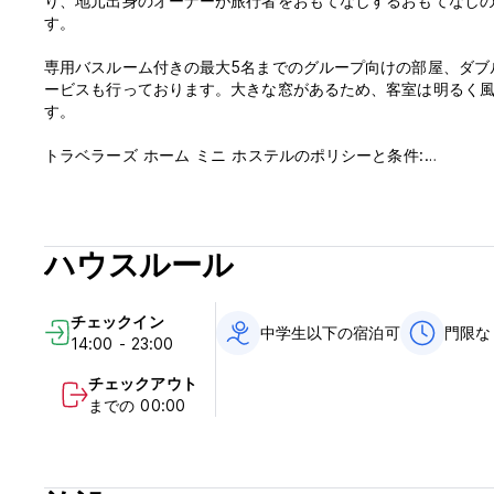
り、地元出身のオーナーが旅行者をおもてなしするおもてなし
す。
専用バスルーム付きの最大5名までのグループ向けの部屋、ダブ
ービスも行っております。大きな窓があるため、客室は明るく風通
す。
トラベラーズ ホーム ミニ ホステルのポリシーと条件:
キャンセルポリシー: ご到着の 3 日前まで。それ以降のキャン
す。
ハウスルール
チェックインは14:00から23:00まで
12:30までにチェックアウト
チェックイン
到着時に現金でお支払いください
中学生以下の宿泊可
門限な
14:00 - 23:00
税込み
朝食は含まれておりません
チェックアウト
までの 00:00
一般的な：
24時間受付。
門限なし
特別な条件はありません (Auto-translated from original langu