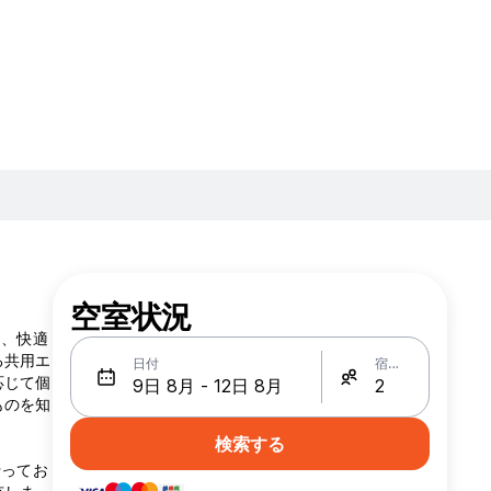
空室状況
く、快適
る共用エ
日付
宿泊人数
応じて個
ものを知
検索する
行ってお