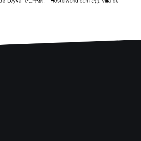
Leyva でご予約。 Hostelworld.comでは Villa de