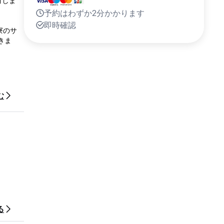
有しま
予約はわずか2分かかります
即時確認
寮のサ
きま
だきま
む
る