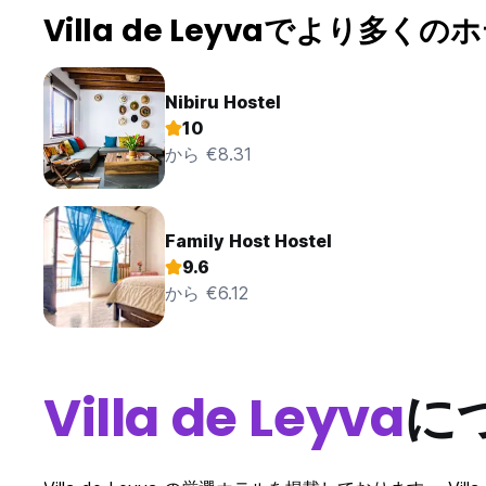
Villa de Leyvaでより多くの
Nibiru Hostel
10
から €8.31
Family Host Hostel
9.6
から €6.12
Villa de Leyva
に