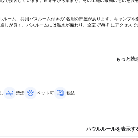
の心で接客しています。世界中から集まり、その土地の最高のものを共
ルルーム、共用バスルーム付きの1名用の部屋があります。キャンプや
しが良く、バスルームには温水が備わり、全室でWi-Fiにアクセスで
セルまたはノーショーの場合は、ご滞在の 1 泊目の料金をお支払いいた
もっと読
し
禁煙
ペット可
税込
ハウルルールを表示す
age)