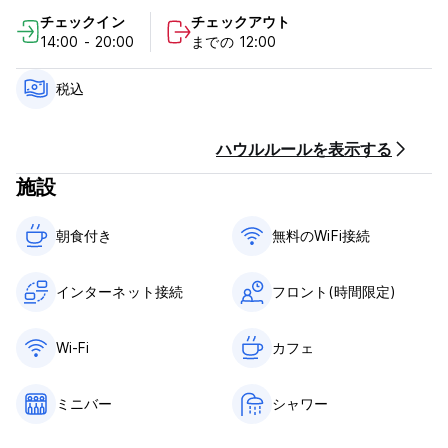
快適さのタッチで装飾されています。
チェックイン
チェックアウト
14:00 - 20:00
までの 12:00
ホテル エル デスペルタルのポリシーと条件:
キャンセルポリシー: ご到着の 3 日前まで。それ以降のキャンセ
税込
ルまたはノーショーの場合は、ご滞在の 1 泊目の料金をお支払い
いただきます。
ハウルルールを表示する
チェックインは14:00から20:00まで
施設
12:00前にチェックアウト
到着時に現金でお支払いください
朝食付き‎
無料のWiFi接続
税込み
朝食が含まれています
インターネット接続
フロント(時間限定)
一般的な：
受付時間 07:00～20:00
門限なし
Wi-Fi
カフェ
ペットの同伴は禁止です (Auto-translated from original
language)
ミニバー
シャワー