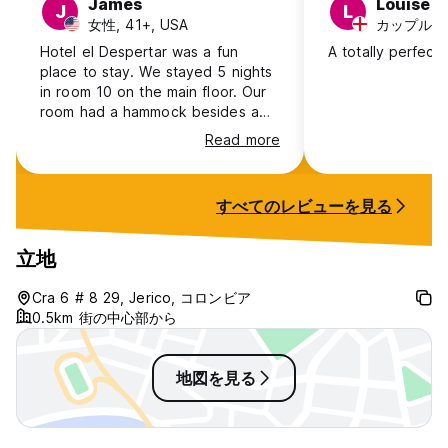
James
Louise
J
L
女性, 41+, USA
カップル, 25
Hotel el Despertar was a fun
A totally perfect 
place to stay. We stayed 5 nights
in room 10 on the main floor. Our
room had a hammock besides a
king bed. The dressing room was
Read more
huge and included a toilet room,
huge shower, ottoman and
double-sink vanity. I especially
すべてのレビューを見る
liked the view of the hills from the
bed! The breakfast was excellent.
Oscar the manager called taxis for
立地
us and even arranged a ride for
us to Medellin. We knew very little
Cra 6 # 8 29, Jerico, コロンビア
Spanish so appreciated everyone
0.5km 街の中心部から
going the extra mile for us.
地図を見る