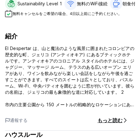
Sustainability Level 1
無料のWiFi接続
朝食付き
無料キャンセルをご希望の場合、4日以上前にご予約ください。
紹介
El Despertar は、山と魔法のような風景に囲まれたコロンビアの
歴史的な町、ジェリコ (アンティオキア) にあるブティックホテ
ルです。アンティオキアのコロニアル スタイルのホテルには、ジ
ャグジー、マッサージ ルーム、テラスのある広いオープン エリ
アがあり、ワインを飲みながら楽しい会話をしながら午後を過ご
すことができます。すべてのスイートは広々としており、バスル
ーム、Wi-Fi、中央パティオを囲むように窓が付いています。彼ら
の名前は、ジェリコの最も象徴的な道に対応しています。 2
市内の主要公園から 150 メートルの戦略的なロケーションにあ
り、MAJA 博物館や母親ローラの生家などのすべての観光スポッ
トからは徒歩わずか 2 分です。
もっと読む
通報する
当ホテルは、地方自治体のこのカテゴリーではユニークなブティ
ハウスルール
ックホテルで、16 室のスイートがあり、各スイートは優雅さと