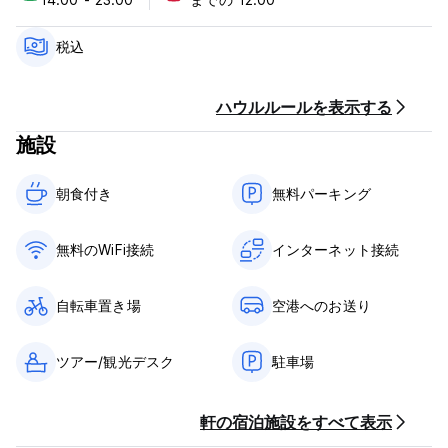
チェックインは14:00から23:00まで
11:00までにチェックアウト
税込
到着時に現金でお支払いください
税込み
ハウルルールを表示する
朝食込み
施設
一般的な：
24時間受付。
朝食付き‎
無料パーキング
門限なし
特別な条件はありません (Auto-translated from original
language)
無料のWiFi接続
インターネット接続
自転車置き場
空港へのお送り
ツアー/観光デスク
駐車場
軒の宿泊施設をすべて表示