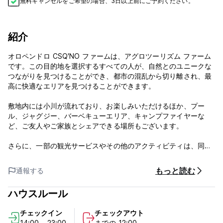
無料キャンセルをご希望の場合、3日以上前にご予約ください。
紹介
オロペンドロ CSQ'NO ファームは、アグロツーリズム ファーム
です。この目的地を選択するすべての人が、自然とのユニークな
つながりを見つけることができ、都市の混乱から切り離され、最
高に快適なエリアを見つけることができます。
敷地内には小川が流れており、お楽しみいただけるほか、プー
ル、ジャグジー、バーベキューエリア、キャンプファイヤーな
ど、ご友人やご家族とシェアできる場所もございます。
さらに、一部の観光サービスやその他のアクティビティは、同省
内および他の自治体の両方で提供されています。
もっと読む
通報する
Oropendolo CSQ'NO 農場のポリシーと条件:
ハウスルール
キャンセルポリシー：ご到着の2日前まで。キャンセルが遅れた
場合、またはノーショーの場合は、滞在の最初の1泊分の料金が課
チェックイン
チェックアウト
金されます。
14:00 - 23:00
までの 12:00