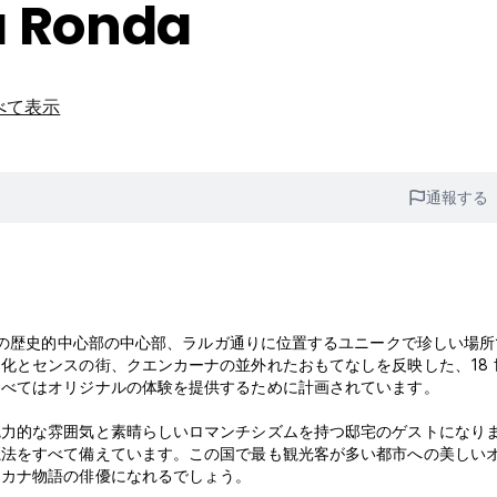
a Ronda
べて表示
通報する
 は、クエンカの歴史的中心部の中心部、ラルガ通りに位置するユニークで珍しい場
化とセンスの街、クエンカーナの並外れたおもてなしを反映した、18 
すべてはオリジナルの体験を提供するために計画されています。
魅力的な雰囲気と素晴らしいロマンチシズムを持つ邸宅のゲストになり
魔法をすべて備えています。この国で最も観光客が多い都市への美しい
ンカナ物語の俳優になれるでしょう。