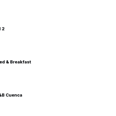
l 2
ed & Breakfast
B&B Cuenca