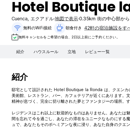
Hotel Boutique l
Cuenca
,
エクアドル
地図で表示
0.35km 街の中心部から
42軒の宿泊施設をす
無料のWiFi接続
朝食付き‎
無料キャンセルをご希望の場合、2日以上前にご予約ください。
紹介
ハウスルール
立地
レビュー一覧
紹介
邸宅として設計された Hotel Boutique la Ronda
美術館、レストラン、バー、カフェテリアが近くにあります。文
精神が息づく、完全に切り離された夢とファンタジーの場所。
レジデンスはこれ以上に歓迎的なものはありません。あなたは
間を忘れて今を過ごし、あなたの滞在をユニークなものにする
ュで、あなたもそのボヘミアンな夜に浸り、あなた自身のクエ