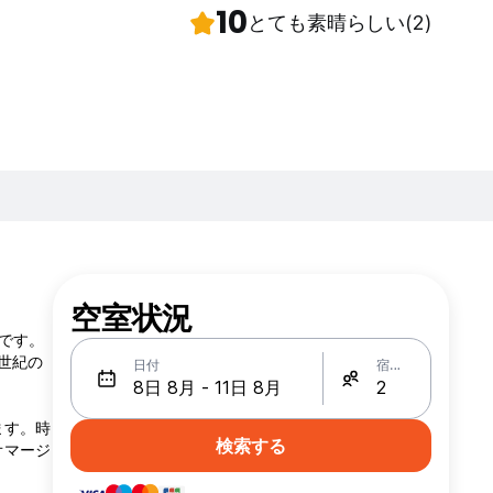
10
とても素晴らしい
(2)
空室状況
所です。
世紀の
日付
宿泊人数
ます。時
検索する
オマージ