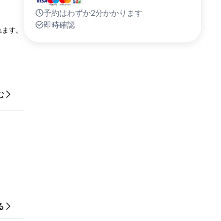
予約はわずか2分かかります
即時確認
れます。
む
る