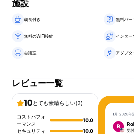
施設
朝食付き‎
無料パー
無料のWiFi接続
インター
会議室
アダプタ
レビュー一覧
10
とても素晴らしい
(2)
1月 2026年
コストパフォ
10.0
ーマンス
Ro
R
男性
セキュリティ
10.0