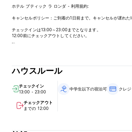
ホテル ブティック ラ ロンダ - 利用規約:
キャンセルポリシー：ご到着の1日前まで。キャンセルが遅れた
チェックインは13:00～23:00までとなります。
12:00前にチェックアウトしてください。
到着時に現金、クレジットカード、デビットカードでお支払い
この施設では、到着前にカードの事前承認を行う場合がありま
税金は含まれていません - 12%
ハウスルール
朝食込み。
一般的な：
チェックイン
24時間受付。
中学生以下の宿泊可
クレジ
13:00 - 23:00
門限はありません。
チェックアウト
(Auto-translated from original language)
までの 12:00