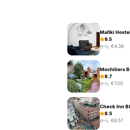
Mallki Hoste
9.5
から €4.38
Mochiliers B
8.7
から €7.00
Check Inn 
8.5
から €6.57