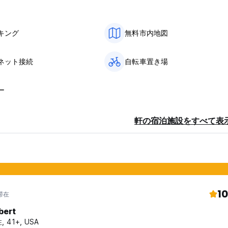
キング
無料市内地図
ネット接続
自転車置き場
ー
軒の宿泊施設をすべて表
10
滞在
bert
, 41+, USA